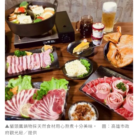
▲貓頭鷹鍋物採天然食材用心熬煮十分美味。 圖：高雄市政
府觀光局／提供