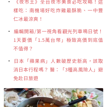
《夜市王》全台夜市美食必吃攻略！這
樣吃：南機場好吃炸雞最酥脆、一中豐
仁冰最涼爽！
編輯開箱/第一視角看觀光列車鳴日號！
1天要價「1.5萬台幣」極致高價到底值
不值得？
日本「蘋果病」人數破歷史新高，該取
消日本行程嗎？ 醫：「3種高風險人」避
免赴日旅遊