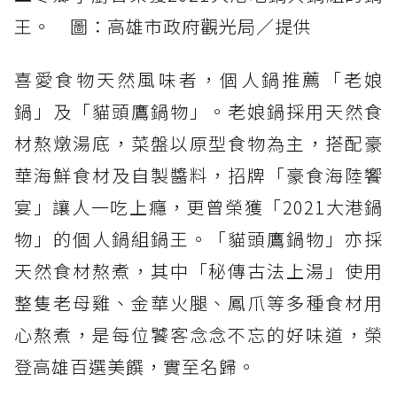
王。 圖：高雄市政府觀光局／提供
喜愛食物天然風味者，個人鍋推薦「老娘
鍋」及「貓頭鷹鍋物」。老娘鍋採用天然食
材熬燉湯底，菜盤以原型食物為主，搭配豪
華海鮮食材及自製醬料，招牌「豪食海陸饗
宴」讓人一吃上癮，更曾榮獲「2021大港鍋
物」的個人鍋組鍋王。「貓頭鷹鍋物」亦採
天然食材熬煮，其中「秘傳古法上湯」使用
整隻老母雞、金華火腿、鳳爪等多種食材用
心熬煮，是每位饕客念念不忘的好味道，榮
登高雄百選美饌，實至名歸。