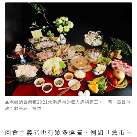
▲老娘鍋曾榮獲2021大港鍋物的個人鍋組鍋王。 圖：高雄市
政府觀光局／提供
肉食主義者也有眾多選擇，例如「舊市羊