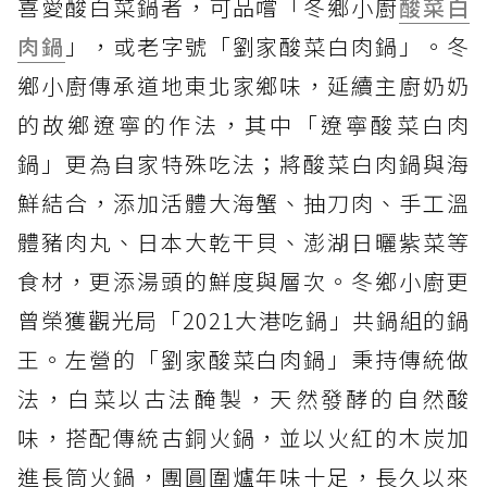
喜愛酸白菜鍋者，可品嚐「冬鄉小廚
酸菜白
肉鍋
」，或老字號「劉家酸菜白肉鍋」。冬
鄉小廚傳承道地東北家鄉味，延續主廚奶奶
的故鄉遼寧的作法，其中「遼寧酸菜白肉
鍋」更為自家特殊吃法；將酸菜白肉鍋與海
鮮結合，添加活體大海蟹、抽刀肉、手工溫
體豬肉丸、日本大乾干貝、澎湖日曬紫菜等
食材，更添湯頭的鮮度與層次。冬鄉小廚更
曾榮獲觀光局「2021大港吃鍋」共鍋組的鍋
王。左營的「劉家酸菜白肉鍋」秉持傳統做
法，白菜以古法醃製，天然發酵的自然酸
味，搭配傳統古銅火鍋，並以火紅的木炭加
進長筒火鍋，團圓圍爐年味十足，長久以來