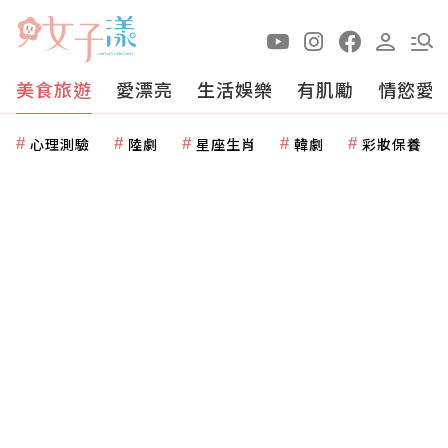
美食旅遊
愛漂亮
生活娛樂
有肌勵
情慾愛
心理測驗
陸劇
星座生肖
韓劇
彩妝保養