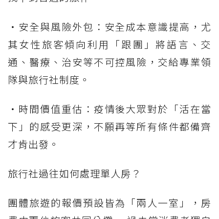
・安全與風險外包：安全成本意識提高，尤
其女性旅客傾向利用「跟團」將語言、交
通、醫療、治安等不可控風險，交給專業領
隊與旅行社制度。
・時間價值重估：疫情後大眾對於「活在當
下」的感受更深，不願再等所有條件都備齊
才肯出發。
旅行社過往如何處理單人房？
團體旅遊的報價預設皆為「兩人一室」，房