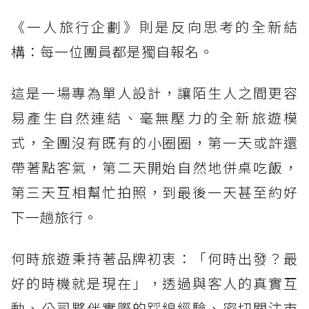
《一人旅行企劃》則是反向思考的全新結
構：每一位團員都是獨自報名。
這是一場專為單人設計，讓陌生人之間更容
易產生自然連結、毫無壓力的全新旅遊模
式，全團沒有既有的小圈圈，第一天或許還
帶著點客氣，第二天開始自然地併桌吃飯，
第三天互相幫忙拍照，到最後一天甚至約好
下一趟旅行。
何時旅遊秉持著品牌初衷：「何時出發？最
好的時機就是現在」，透過與客人的真實互
動、公司夥伴實際的踩線經驗、密切關注市