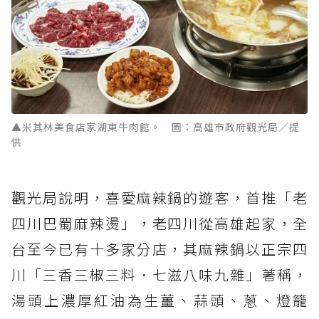
▲米其林美食店家湖東牛肉館。 圖：高雄市政府觀光局／提
供
觀光局說明，喜愛麻辣鍋的遊客，首推「老
四川巴蜀麻辣燙」，老四川從高雄起家，全
台至今已有十多家分店，其麻辣鍋以正宗四
川「三香三椒三料．七滋八味九雜」著稱，
湯頭上濃厚紅油為生薑、蒜頭、蔥、燈籠