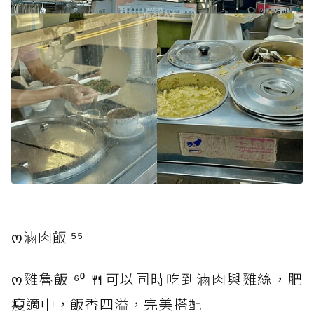
ო滷肉飯 ⁵⁵
ო雞魯飯 ⁶⁰ 🍴可以同時吃到滷肉與雞絲，肥
瘦適中，飯香四溢，完美搭配