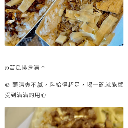
ო苦瓜排骨湯 ⁷⁵
🍲 頭清爽不膩，料給得超足，喝一碗就能感
受到滿滿的用心