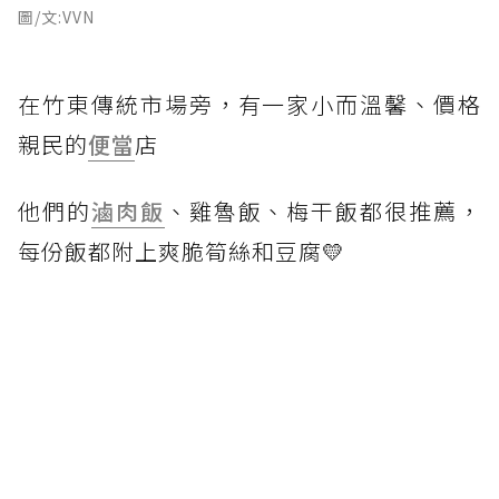
圖/文:VVN
在竹東傳統市場旁，有一家小而溫馨、價格
親民的
便當
店
他們的
滷肉飯
、雞魯飯、梅干飯都很推薦，
每份飯都附上爽脆筍絲和豆腐💛