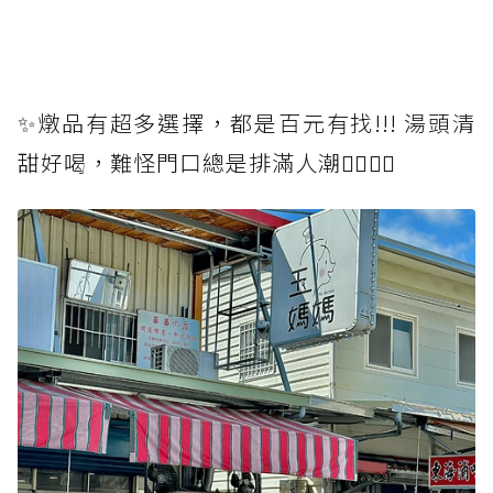
✨燉品有超多選擇，都是百元有找!!! 湯頭清
甜好喝，難怪門口總是排滿人潮🚶‍♂️🚶‍♀️