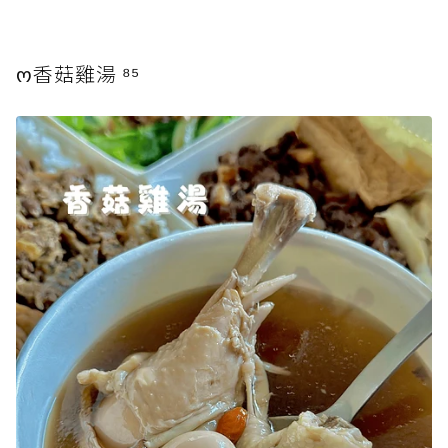
ო香菇雞湯 ⁸⁵