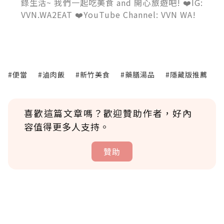
錄生活~ 我們一起吃美食 and 開心旅遊吧! ❤️IG:
VVN.WA2EAT ❤️YouTube Channel: VVN WA!
#便當
#滷肉飯
#新竹美食
#藥膳湯品
#隱藏版推薦
喜歡這篇文章嗎？歡迎贊助作者，好內
容值得更多人支持。
贊助
贊助說明