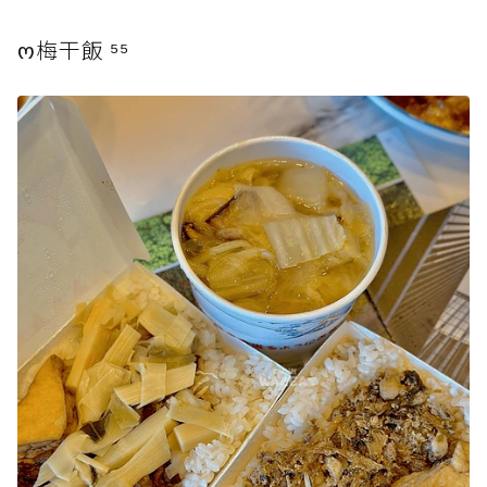
ო梅干飯 ⁵⁵