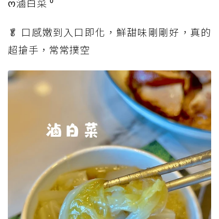
ო滷白菜 ⁴⁰
🥬 口感嫩到入口即化，鮮甜味剛剛好，真的
超搶手，常常撲空