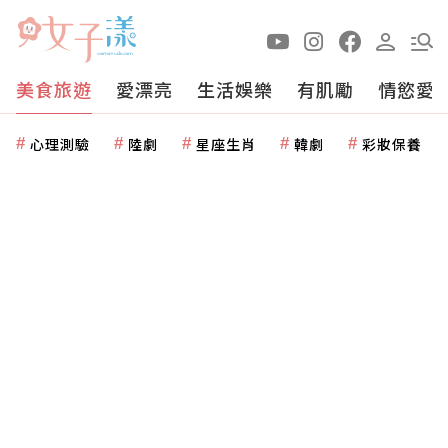
美食旅遊
愛漂亮
生活娛樂
有肌勵
情慾愛
心理測驗
陸劇
星座生肖
韓劇
彩妝保養