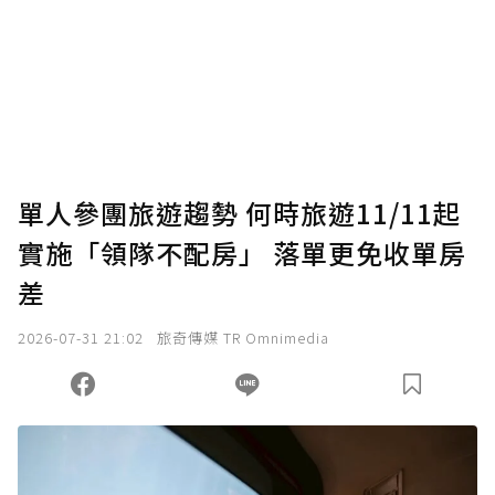
為了鼓勵作者持續創作更好的內容，會員可以
使用「贊助」功能實質回饋給喜愛的作者。可
將您認為適合的點數贈送給作者，一旦使用贊
助點數即不得撤銷，單筆贊助最低點數為30
點，最高點數沒有上限。
U 利點數 1 點 = NTD 1 元。
單人參團旅遊趨勢 何時旅遊11/11起
實施「領隊不配房」 落單更免收單房
確認送出
差
我已詳閱贊助說明，且同意站方的使用條款。
2026-07-31 21:02
旅奇傳媒 TR Omnimedia
您當前剩餘 U 利點數：
0
點；前往
購買點數