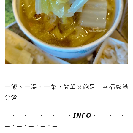
一飯、一湯、一菜，簡單又飽足，幸福感滿
分💯
—·—·——·—·——·𝙄𝙉𝙁𝙊·——·—·
—·—·—·—·—