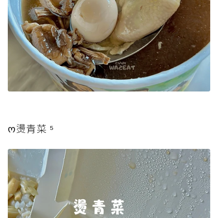
ო燙青菜 ⁴⁵