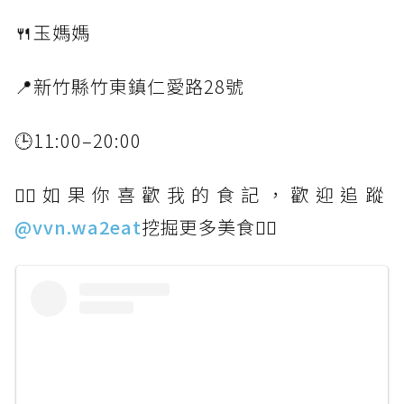
🍴玉媽媽
📍新竹縣竹東鎮仁愛路28號
🕒11:00–20:00
👉🏻如果你喜歡我的食記，歡迎追蹤
@vvn.wa2eat
挖掘更多美食👈🏻