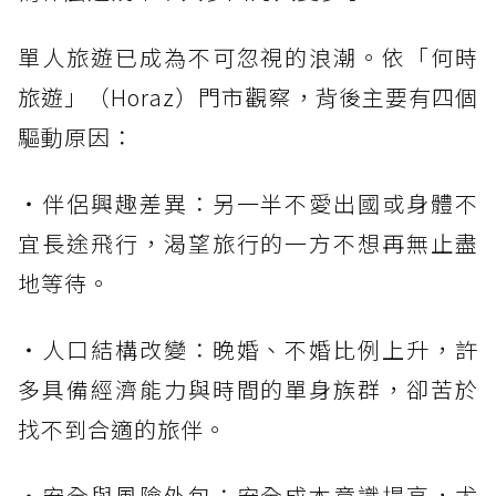
單人旅遊已成為不可忽視的浪潮。依「何時
旅遊」（Horaz）門市觀察，背後主要有四個
驅動原因：
・伴侶興趣差異：另一半不愛出國或身體不
宜長途飛行，渴望旅行的一方不想再無止盡
地等待。
・人口結構改變：晚婚、不婚比例上升，許
多具備經濟能力與時間的單身族群，卻苦於
找不到合適的旅伴。
・安全與風險外包：安全成本意識提高，尤