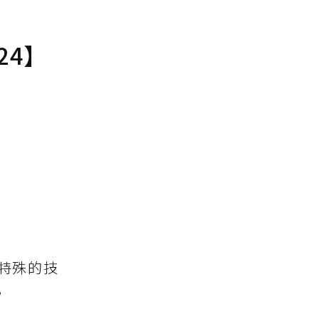
24】
特殊的技
。