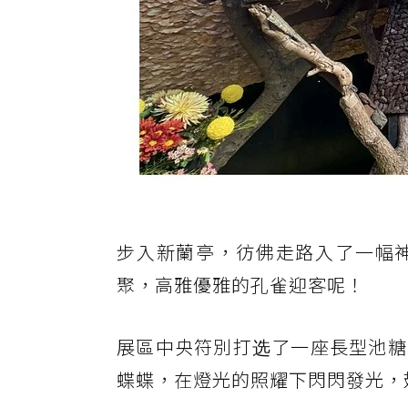
步入新蘭亭，彷佛走路入了一幅
聚，高雅優雅的孔雀迎客呢！
展區中央符別打选了一座長型池糖
蝶蝶，在燈光的照耀下閃閃發光，