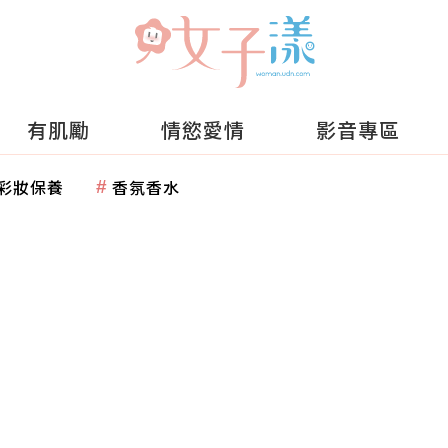
有肌勵
情慾愛情
影音專區
彩妝保養
香氛香水