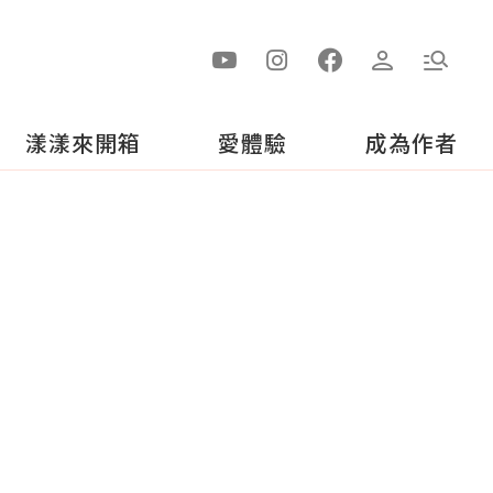
漾漾來開箱
愛體驗
成為作者