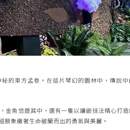
神秘的東方孟卷。在這片琴幻的園林中，傳說中
，金魚悠遊其中，還有一隻以鑲嵌技法精心打造
翅膀象繳著生命破蘭而出的勇氣與美麗。