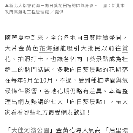
▲新北大都會花海－向日葵花田裡的帥氣身影。 圖：新北市
政府高灘地工程管理處 ／提供
隨著夏季到來，全台各地向日葵陸續盛開，
大片金黃色
花海
總能吸引大批民眾前往
賞
花
、拍照打卡，也讓各個向日葵景點成為社
群上的熱門話題。多數向日葵景點的花期落
在每年6月至10月，不過，受到種植時間與氣
候條件影響，各地花期仍略有差異。本篇整
理出網友熱議的七大「向日葵景點」，帶大
家看看哪些地方最受網友歡迎！
「
大佳河濱公園
」金黃花海人氣高 「后里環