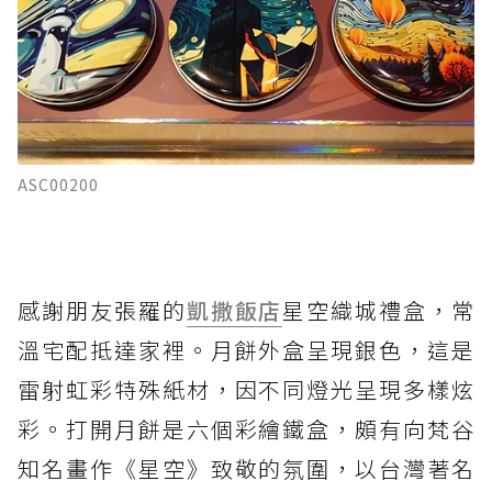
ASC00200
感謝朋友張羅的
凱撒飯店
星空織城禮盒，常
溫宅配抵達家裡。月餅外盒呈現銀色，這是
雷射虹彩特殊紙材，因不同燈光呈現多樣炫
彩。打開月餅是六個彩繪鐵盒，頗有向梵谷
知名畫作《星空》致敬的氛圍，以台灣著名