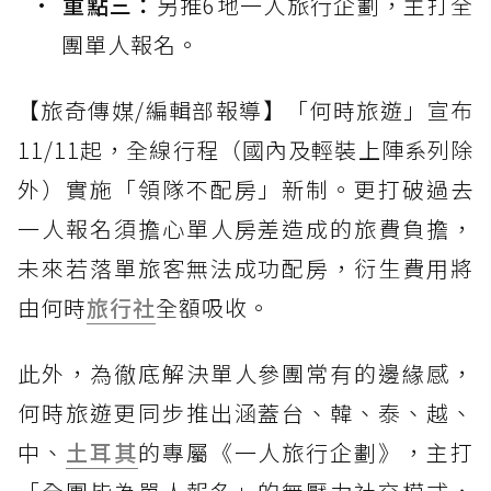
重點三：
另推6地一人旅行企劃，主打全
團單人報名。
【旅奇傳媒/編輯部報導】「何時旅遊」宣布
11/11起，全線行程（國內及輕裝上陣系列除
外）實施「領隊不配房」新制。更打破過去
一人報名須擔心單人房差造成的旅費負擔，
未來若落單旅客無法成功配房，衍生費用將
由何時
旅行社
全額吸收。
此外，為徹底解決單人參團常有的邊緣感，
何時旅遊更同步推出涵蓋台、韓、泰、越、
中、
土耳其
的專屬《一人旅行企劃》，主打