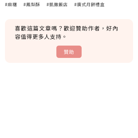
#麻糬
#鳳梨酥
#凱撒飯店
#廣式月餅禮盒
喜歡這篇文章嗎？歡迎贊助作者，好內
容值得更多人支持。
贊助
贊助說明
為了鼓勵作者持續創作更好的內容，會員可以
使用「贊助」功能實質回饋給喜愛的作者。可
將您認為適合的點數贈送給作者，一旦使用贊
助點數即不得撤銷，單筆贊助最低點數為30
點，最高點數沒有上限。