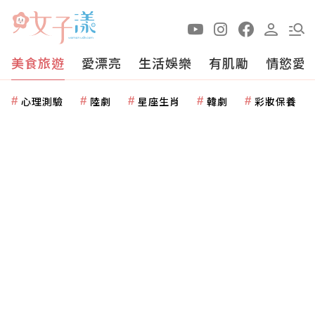
美食旅遊
愛漂亮
生活娛樂
有肌勵
情慾愛
心理測驗
陸劇
星座生肖
韓劇
彩妝保養