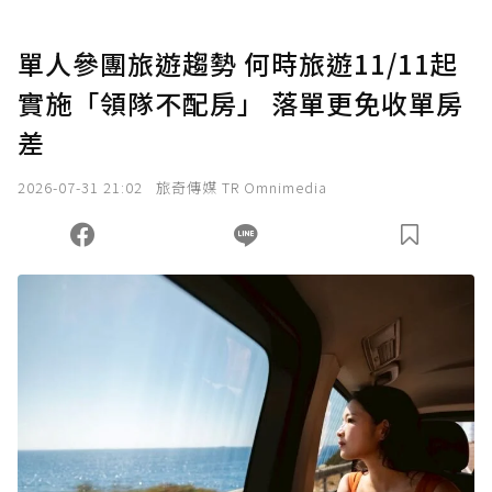
U 利點數 1 點 = NTD 1 元。
單人參團旅遊趨勢 何時旅遊11/11起
實施「領隊不配房」 落單更免收單房
確認送出
差
我已詳閱贊助說明，且同意站方的使用條款。
2026-07-31 21:02
旅奇傳媒 TR Omnimedia
您當前剩餘 U 利點數：
0
點；前往
購買點數