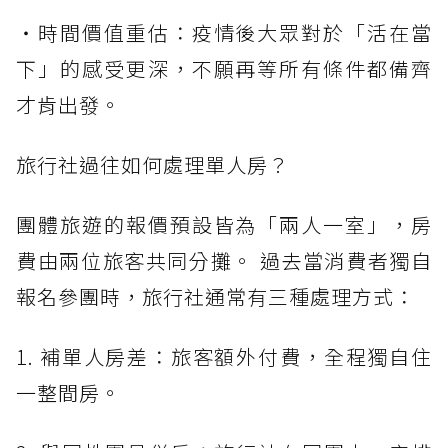
・時間價值重估：疫情後大眾對於「活在當
下」的感受更深，不願再等所有條件都備齊
才肯出發。
旅行社過往如何處理單人房？
團體旅遊的報價預設皆為「兩人一室」，房
費由兩位旅客共同分攤。 過去當消費者獨自
報名參團時，旅行社通常有三種處理方式：
1. 補單人房差：旅客額外付費，全程獨自住
一整間房。