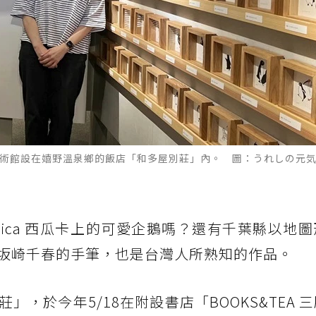
屬美術館設在嬉野溫泉鄉的飯店「和多屋別莊」內。 圖：うれしの元
uica 西瓜卡上的可愛企鵝嗎？還有千葉縣以地
坂崎千春的手筆，也是台灣人所熟知的作品。
」，於今年5/18在附設書店「BOOKS&TEA 