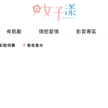
有肌勵
情慾愛情
影音專區
彩妝保養
香氛香水