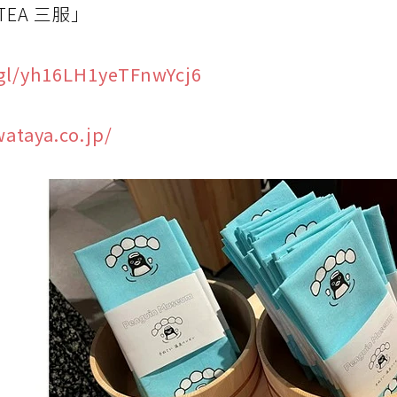
EA 三服」
.gl/yh16LH1yeTFnwYcj6
wataya.co.jp/