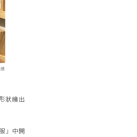
気通
圖形狀繪出
三服」中開