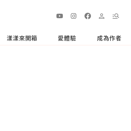
漾漾來開箱
愛體驗
成為作者