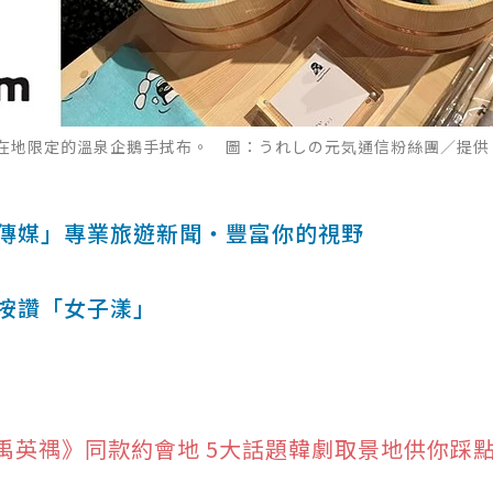
在地限定的溫泉企鵝手拭布。 圖：うれしの元気通信粉絲團／提供
傳媒」專業旅遊新聞‧豐富你的視野
按讚「女子漾」
禹英禑》同款約會地 5大話題韓劇取景地供你踩