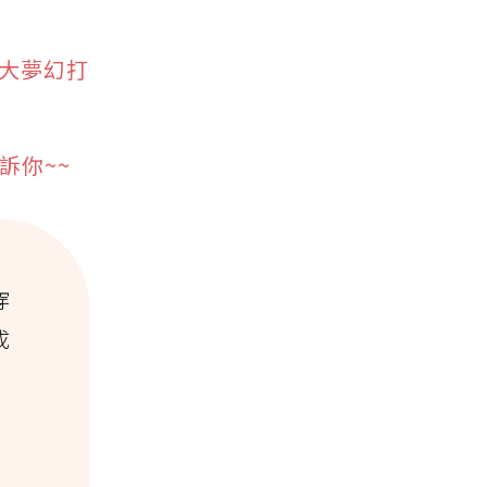
十大夢幻打
訴你~~
穿
成