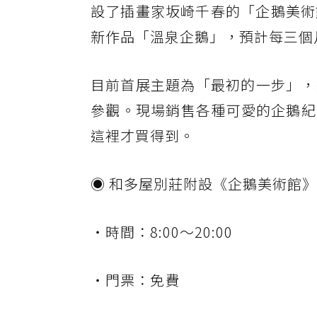
設了插畫家坂崎千春的「企鵝美術館
新作品「溫泉企鵝」，預計每三個
目前首展主題為「最初的一步」，將展
參觀。現場銷售各種可愛的企鵝紀
這裡才買得到。
◉ 和多屋別莊附設《企鵝美術館》
・時間：8:00～20:00
・門票：免費