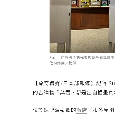
Suica 西瓜卡企鵝作者坂崎千春專
信粉絲團／提供
【旅奇傳媒/日本部報導】記得 S
的吉祥物千葉君，都是出自插畫家
位於嬉野溫泉鄉的
飯店
「和多屋別莊