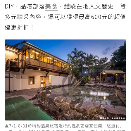
DIY、品嚐部落
美食
、體驗在地人文歷史…等
多元精采內容，還可以獲得最高600元的超值
優惠折扣！
▲7/1-8/31於特約溫泉旅宿及特約溫泉區店家使用「悠遊付」