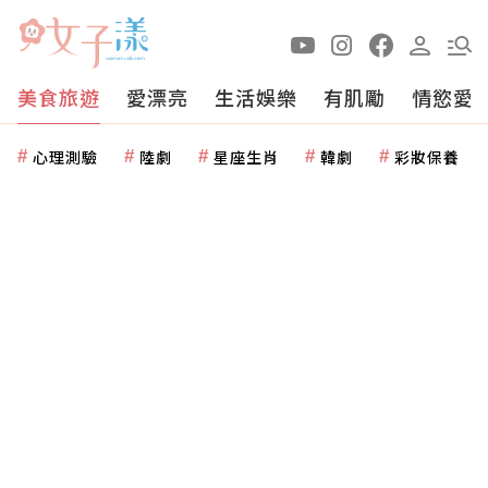
美食旅遊
愛漂亮
生活娛樂
有肌勵
情慾愛
心理測驗
陸劇
星座生肖
韓劇
彩妝保養