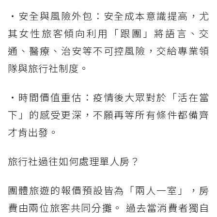
・安全與風險外包：安全成本意識提高，尤
其女性旅客傾向利用「跟團」將語言、交
通、醫療、治安等不可控風險，交給專業領
隊與旅行社制度。
・時間價值重估：疫情後大眾對於「活在當
下」的感受更深，不願再等所有條件都備齊
才肯出發。
旅行社過往如何處理單人房？
團體旅遊的報價預設皆為「兩人一室」，房
費由兩位旅客共同分攤。 過去當消費者獨自