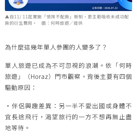
▲自11/ 11起實施「領隊不配房」新制，更主動吸收未成功配
房的衍生費用。 圖：何時旅遊／提供
為什麼這幾年單人參團的人變多了？
單人旅遊已成為不可忽視的浪潮。依「何時
旅遊」（Horaz）門市觀察，背後主要有四個
驅動原因：
・伴侶興趣差異：另一半不愛出國或身體不
宜長途飛行，渴望旅行的一方不想再無止盡
地等待。