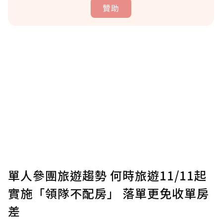
贊助
贊助說明
為了鼓勵作者持續創作更好的內容，會員可以
使用「贊助」功能實質回饋給喜愛的作者。可
將您認為適合的點數贈送給作者，一旦使用贊
助點數即不得撤銷，單筆贊助最低點數為30
點，最高點數沒有上限。
U 利點數 1 點 = NTD 1 元。
單人參團旅遊趨勢 何時旅遊11/11起
實施「領隊不配房」 落單更免收單房
確認送出
差