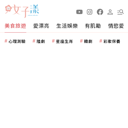
美食旅遊
愛漂亮
生活娛樂
有肌勵
情慾愛
心理測驗
陸劇
星座生肖
韓劇
彩妝保養