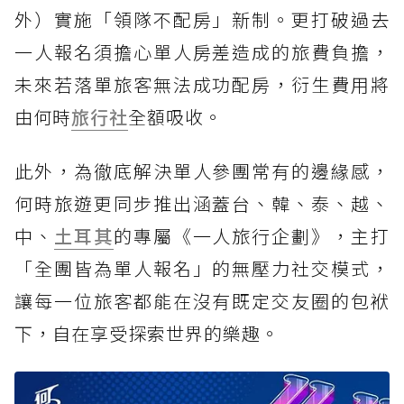
外）實施「領隊不配房」新制。更打破過去
一人報名須擔心單人房差造成的旅費負擔，
未來若落單旅客無法成功配房，衍生費用將
由何時
旅行社
全額吸收。
此外，為徹底解決單人參團常有的邊緣感，
何時旅遊更同步推出涵蓋台、韓、泰、越、
中、
土耳其
的專屬《一人旅行企劃》，主打
「全團皆為單人報名」的無壓力社交模式，
讓每一位旅客都能在沒有既定交友圈的包袱
下，自在享受探索世界的樂趣。