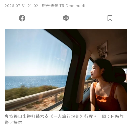
我已詳閱贊助說明，且同意站方的使用條款。
2026-07-31 21:02
旅奇傳媒 TR Omnimedia
您當前剩餘 U 利點數：
0
點；前往
購買點數
專為獨自出遊打造六支《一人旅行企劃》行程。 圖：何時旅
遊／提供