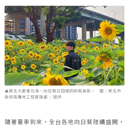
▲新北大都會花海－向日葵花田裡的帥氣身影。 圖：新北市
政府高灘地工程管理處 ／提供
隨著夏季到來，全台各地向日葵陸續盛開，