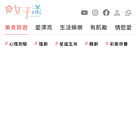
美食旅遊
愛漂亮
生活娛樂
有肌勵
情慾愛
心理測驗
陸劇
星座生肖
韓劇
彩妝保養