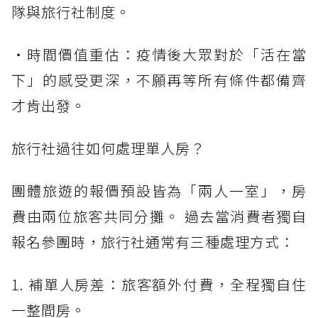
隊與旅行社制度。
・時間價值重估：疫情後大眾對於「活在當
下」的感受更深，不願再等所有條件都備齊
才肯出發。
旅行社過往如何處理單人房？
團體旅遊的報價預設皆為「兩人一室」，房
費由兩位旅客共同分攤。 過去當消費者獨自
報名參團時，旅行社通常有三種處理方式：
1. 補單人房差：旅客額外付費，全程獨自住
一整間房。