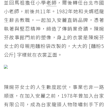
並回馬祖擔任小學
老師
，爾後轉任台北市國
小老師，前後共11年。1982年她和夫婿嵇龍
生辭去教職，一起加入安麗直銷品牌，憑著
執著與堅忍精神，締造了傳銷業奇蹟。陳婉
芬故事館門前的塑像，身上的衣裳是陳婉芬
女士的母親用麵粉袋改製的，大大的 [麵粉5
公斤] 字樣就在衣裳正面。
陳婉芬女士的人生數度起伏，事業也非一路
順遂，在加入安麗之前，1978年曾加入台家
有限公司，成為台家龍頭人物陸嘯釗手下的