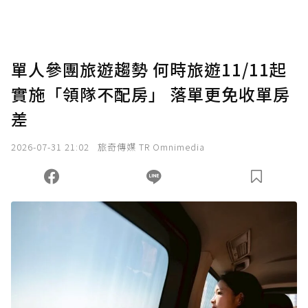
助點數即不得撤銷，單筆贊助最低點數為30
點，最高點數沒有上限。
U 利點數 1 點 = NTD 1 元。
單人參團旅遊趨勢 何時旅遊11/11起
實施「領隊不配房」 落單更免收單房
確認送出
差
我已詳閱贊助說明，且同意站方的使用條款。
2026-07-31 21:02
旅奇傳媒 TR Omnimedia
您當前剩餘 U 利點數：
0
點；前往
購買點數