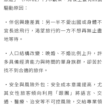
驅動原因：
・伴侶興趣差異：另一半不愛出國或身體不
宜長途飛行，渴望旅行的一方不想再無止盡
地等待。
・人口結構改變：晚婚、不婚比例上升，許
多具備經濟能力與時間的單身族群，卻苦於
找不到合適的旅伴。
・安全與風險外包：安全成本意識提高，尤
其女性旅客傾向利用「跟團」將語言、交
通、醫療、治安等不可控風險，交給專業領