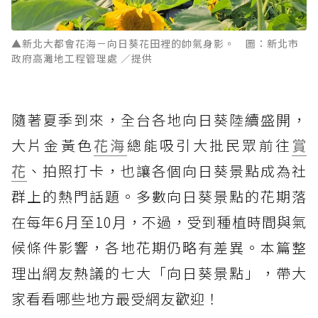
▲新北大都會花海－向日葵花田裡的帥氣身影。 圖：新北市
政府高灘地工程管理處 ／提供
隨著夏季到來，全台各地向日葵陸續盛開，
大片金黃色
花海
總能吸引大批民眾前往
賞
花
、拍照打卡，也讓各個向日葵景點成為社
群上的熱門話題。多數向日葵景點的花期落
在每年6月至10月，不過，受到種植時間與氣
候條件影響，各地花期仍略有差異。本篇整
理出網友熱議的七大「向日葵景點」，帶大
家看看哪些地方最受網友歡迎！