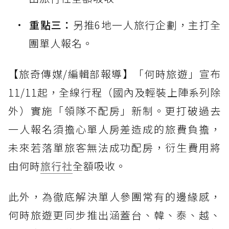
重點三：
另推6地一人旅行企劃，主打全
團單人報名。
【旅奇傳媒/編輯部報導】「何時旅遊」宣布
11/11起，全線行程（國內及輕裝上陣系列除
外）實施「領隊不配房」新制。更打破過去
一人報名須擔心單人房差造成的旅費負擔，
未來若落單旅客無法成功配房，衍生費用將
由何時
旅行社
全額吸收。
此外，為徹底解決單人參團常有的邊緣感，
何時旅遊更同步推出涵蓋台、韓、泰、越、