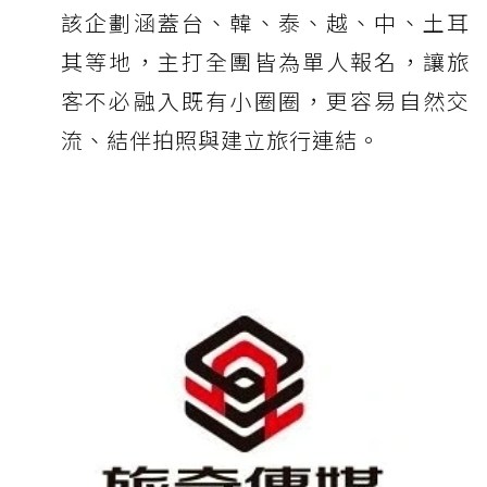
該企劃涵蓋台、韓、泰、越、中、土耳
其等地，主打全團皆為單人報名，讓旅
客不必融入既有小圈圈，更容易自然交
流、結伴拍照與建立旅行連結。