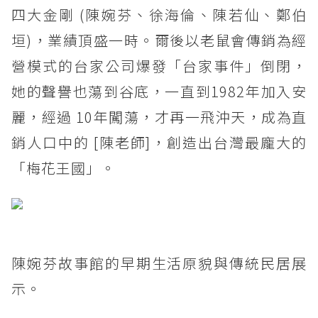
四大金剛 (陳婉芬、徐海倫、陳若仙、鄭伯
垣)，業績頂盛一時。爾後以老鼠會傳銷為經
營模式的台家公司爆發「台家事件」倒閉，
她的聲譽也蕩到谷底，一直到1982年加入安
麗，經過 10年闖蕩，才再一飛沖天，成為直
銷人口中的 [陳老師]，創造出台灣最龐大的
「梅花王國」。
陳婉芬故事館的早期生活原貌與傳統民居展
示。