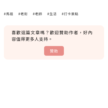
#馬祖
#老街
#老師
#生活
#打卡景點
喜歡這篇文章嗎？歡迎贊助作者，好內
容值得更多人支持。
贊助
贊助說明
為了鼓勵作者持續創作更好的內容，會員可以
使用「贊助」功能實質回饋給喜愛的作者。可
將您認為適合的點數贈送給作者，一旦使用贊