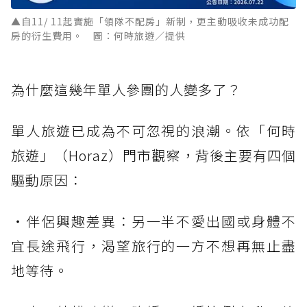
▲自11/ 11起實施「領隊不配房」新制，更主動吸收未成功配
房的衍生費用。 圖：何時旅遊／提供
為什麼這幾年單人參團的人變多了？
單人旅遊已成為不可忽視的浪潮。依「何時
旅遊」（Horaz）門市觀察，背後主要有四個
驅動原因：
・伴侶興趣差異：另一半不愛出國或身體不
宜長途飛行，渴望旅行的一方不想再無止盡
地等待。