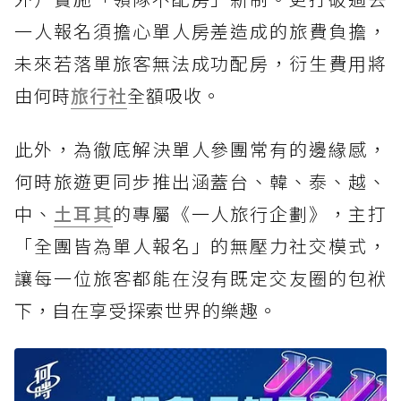
一人報名須擔心單人房差造成的旅費負擔，
未來若落單旅客無法成功配房，衍生費用將
由何時
旅行社
全額吸收。
此外，為徹底解決單人參團常有的邊緣感，
何時旅遊更同步推出涵蓋台、韓、泰、越、
中、
土耳其
的專屬《一人旅行企劃》，主打
「全團皆為單人報名」的無壓力社交模式，
讓每一位旅客都能在沒有既定交友圈的包袱
下，自在享受探索世界的樂趣。