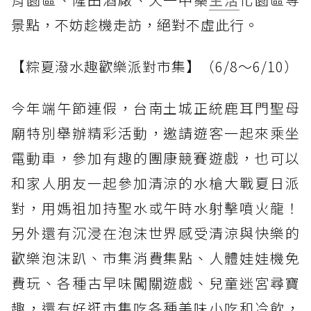
景點，不妨趁機走訪，絕對不虛此行。
【粽夏潑水趣歡樂派對市集】（6/8～6/10）
今年端午節連假，台南土城正統鹿耳門聖母
廟特別舉辦精彩活動，邀請遊客一起來乘坐
電動車，參加有趣的團康競賽遊戲，也可以
和家人朋友一起參加清涼的水槍大戰夏日派
對，用媽祖加持聖水或午時水射擊噴火龍！
另外還有沉浸在泡沫世界感受清涼與快樂的
歡樂泡沫趴、市集消費集點、人體娃娃機免
費玩、各種古早味闖關遊戲、兒童迷宮尋寶
趣，還有好逛市集吃各種美味小吃和冷飲，