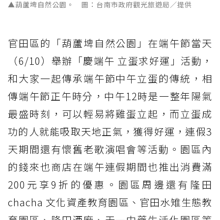
▲葫蘆埤自然公園。 圖：台南市政府觀光旅遊局／提供
官田區的「葫蘆埤自然公園」在端午節當天
（6/10）舉辦「慶端午 立蛋求好運」活動，
和大家一起傳承端午節中午立蛋的傳統，相
傳端午節正午時分，中午12時是一整年陽氣
最盛時刻，可以輕易將雞蛋立起，而立蛋成
功的人就能吸取天地正氣，獲得好運，連假3
天期間還有懷舊老歌演唱會等活動。園區內
的錢來也商店在端午連假期間也推出消費滿
200元享9折的優惠。園區周邊還有隆田
chacha 文化資產教育園區、官田水雉生態教
育園區、隆田酒廠、天一中藥
生活
化園區等