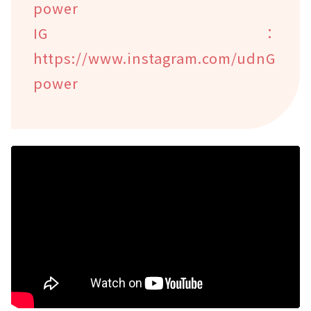
power
IG：
https://www.instagram.com/udnG
power