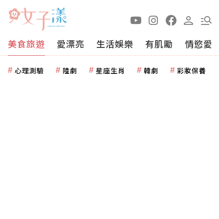
美食旅遊
愛漂亮
生活娛樂
有肌勵
情慾愛
心理測驗
陸劇
星座生肖
韓劇
彩妝保養