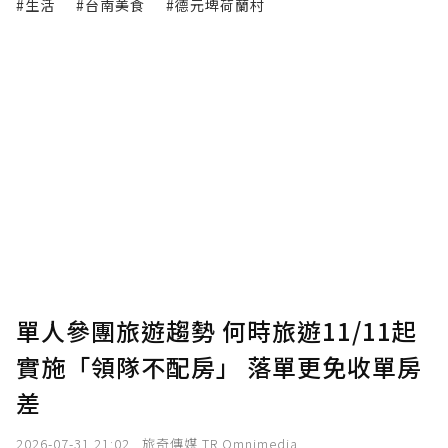
#生活
#台南美食
#德元埤荷蘭村
單人參團旅遊趨勢 何時旅遊11/11起
實施「領隊不配房」 落單更免收單房
差
2026-07-31 21:02
旅奇傳媒 TR Omnimedia