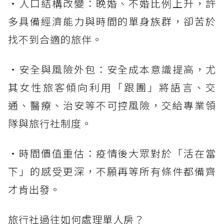
・人口結構改變：晚婚、不婚比例上升，許
多具備經濟能力與時間的單身族群，卻苦於
找不到合適的旅伴。
・安全與風險外包：安全成本意識提高，尤
其女性旅客傾向利用「跟團」將語言、交
通、醫療、治安等不可控風險，交給專業領
隊與旅行社制度。
・時間價值重估：疫情後大眾對於「活在當
下」的感受更深，不願再等所有條件都備齊
才肯出發。
旅行社過往如何處理單人房？