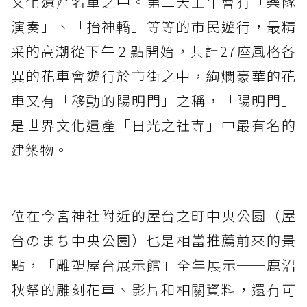
文化遺產名單之中。第二天上午會有「樂隊
演奏」、「抬神轎」等等的市民遊行，最精
采的高潮從下午２點開始，共計27座風格各
異的花車會遊行於市街之中，絢爛豪華的花
車又有「移動的陽明門」之稱，「陽明門」
是世界文化遺產「日光之社寺」中最有名的
建築物。
位在今宮神社附近的屋台之町中央公園（屋
台のまち中央公園）也是相當推薦前來的景
點，「雕塑屋台展示館」全年展示──鹿沼
秋祭的雕刻花車、影片和相關資料，還有可