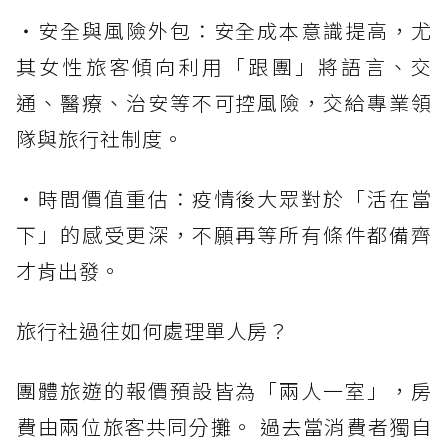
・安全與風險外包：安全成本意識提高，尤
其女性旅客傾向利用「跟團」將語言、交
通、醫療、治安等不可控風險，交給專業領
隊與旅行社制度。
・時間價值重估：疫情後大眾對於「活在當
下」的感受更深，不願再等所有條件都備齊
才肯出發。
旅行社過往如何處理單人房？
團體旅遊的報價預設皆為「兩人一室」，房
費由兩位旅客共同分攤。 過去當消費者獨自