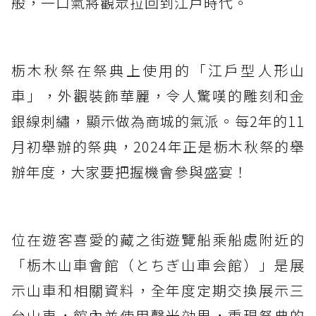
般，一口氣將觀眾拉回到江戶時代。
栃木秋祭在祭典上使用的「江戶型人形山
車」，外觀裝飾華麗，令人驚嘆的雕刻和金
銀線刺繡，顯示做為商城的氣派。每2年的11
月初舉辦的祭典，2024年正是栃木秋祭的舉
辦年度，大家要把握機會參與盛宴！
位在遊客喜愛的藏之街遊覽船乘船處附近的
「栃木山車會館（とちぎ山車会館）」是展
示山車和相關資料，全年度定期交換展示三
台山車，館內並使用聲光効果，重現祭典的