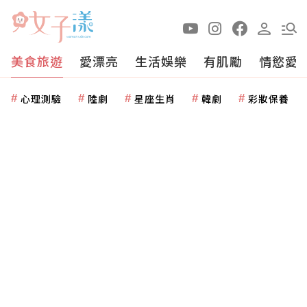
美食旅遊
愛漂亮
生活娛樂
有肌勵
情慾愛
心理測驗
陸劇
星座生肖
韓劇
彩妝保養