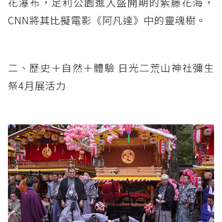
花瀑布，足利公園進入盛開期的紫藤花海，
CNN將其比擬電影《阿凡達》中的靈魂樹。
二、歷史＋自然＋體驗 日光二荒山神社彌生
祭4月展活力