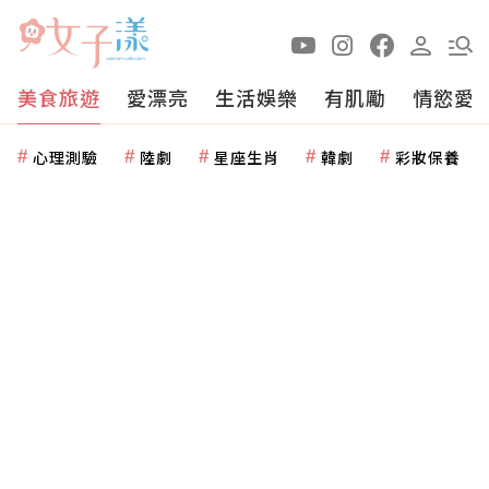
美食旅遊
愛漂亮
生活娛樂
有肌勵
情慾愛
心理測驗
陸劇
星座生肖
韓劇
彩妝保養