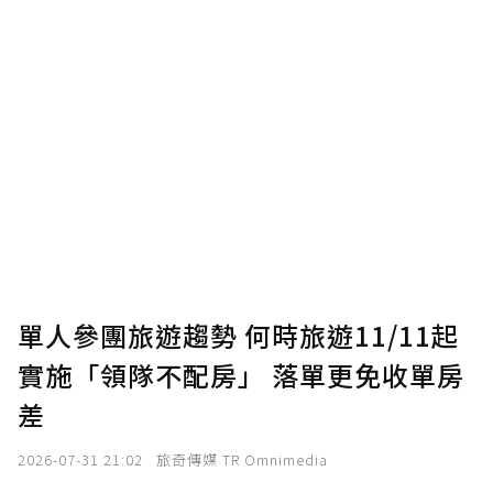
單人參團旅遊趨勢 何時旅遊11/11起
實施「領隊不配房」 落單更免收單房
差
2026-07-31 21:02
旅奇傳媒 TR Omnimedia