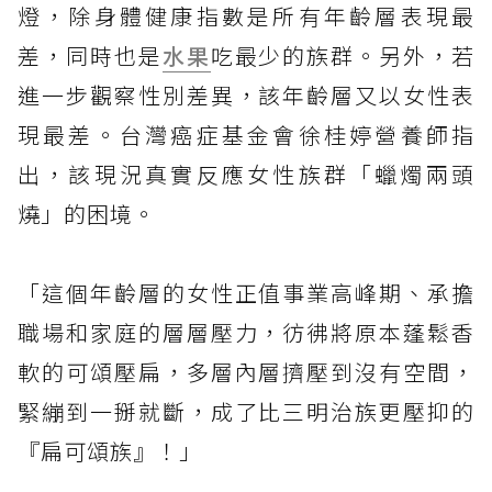
燈，除身體健康指數是所有年齡層表現最
差，同時也是
水果
吃最少的族群。另外，若
進一步觀察性別差異，該年齡層又以女性表
現最差。台灣癌症基金會徐桂婷營養師指
出，該現況真實反應女性族群「蠟燭兩頭
燒」的困境。
「這個年齡層的女性正值事業高峰期、承擔
職場和家庭的層層壓力，彷彿將原本蓬鬆香
軟的可頌壓扁，多層內層擠壓到沒有空間，
緊繃到一掰就斷，成了比三明治族更壓抑的
『扁可頌族』！」