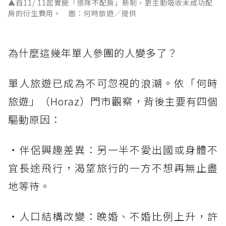
▲自11/ 11起實施「領隊不配房」新制，更主動吸收未成功配
房的衍生費用。 圖：何時旅遊／提供
為什麼這幾年單人參團的人變多了？
單人旅遊已成為不可忽視的浪潮。依「何時
旅遊」（Horaz）門市觀察，背後主要有四個
驅動原因：
・伴侶興趣差異：另一半不愛出國或身體不
宜長途飛行，渴望旅行的一方不想再無止盡
地等待。
・人口結構改變：晚婚、不婚比例上升，許