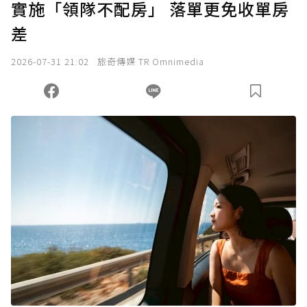
實施「領隊不配房」 落單更免收單房
確認送出
差
我已詳閱贊助說明，且同意站方的使用條款。
2026-07-31 21:02
旅奇傳媒 TR Omnimedia
您當前剩餘 U 利點數：
0
點；前往
購買點數