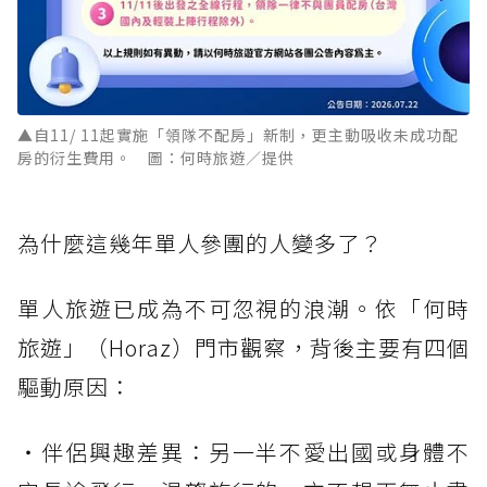
▲自11/ 11起實施「領隊不配房」新制，更主動吸收未成功配
房的衍生費用。 圖：何時旅遊／提供
為什麼這幾年單人參團的人變多了？
單人旅遊已成為不可忽視的浪潮。依「何時
旅遊」（Horaz）門市觀察，背後主要有四個
驅動原因：
・伴侶興趣差異：另一半不愛出國或身體不