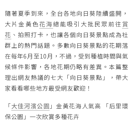
隨著夏季到來，全台各地向日葵陸續盛開，
大片金黃色
花海
總能吸引大批民眾前往
賞
花
、拍照打卡，也讓各個向日葵景點成為社
群上的熱門話題。多數向日葵景點的花期落
在每年6月至10月，不過，受到種植時間與氣
候條件影響，各地花期仍略有差異。本篇整
理出網友熱議的七大「向日葵景點」，帶大
家看看哪些地方最受網友歡迎！
「
大佳河濱公園
」金黃花海人氣高 「后里環
保公園」一次欣賞多種花卉