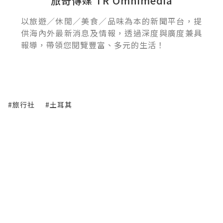
旅奇傳媒 TR Omnimedia
以旅遊／休閒／美食／品味為本的新聞平台，提
供海內外最新消息及情報，透過深度與廣度兼具
報導，帶領您閱覽豐富、多元的生活！
#旅行社
#土耳其