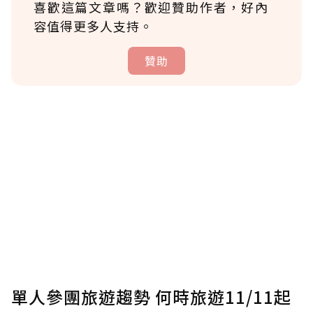
喜歡這篇文章嗎？歡迎贊助作者，好內
容值得更多人支持。
贊助
贊助說明
為了鼓勵作者持續創作更好的內容，會員可以
使用「贊助」功能實質回饋給喜愛的作者。可
將您認為適合的點數贈送給作者，一旦使用贊
助點數即不得撤銷，單筆贊助最低點數為30
點，最高點數沒有上限。
U 利點數 1 點 = NTD 1 元。
單人參團旅遊趨勢 何時旅遊11/11起