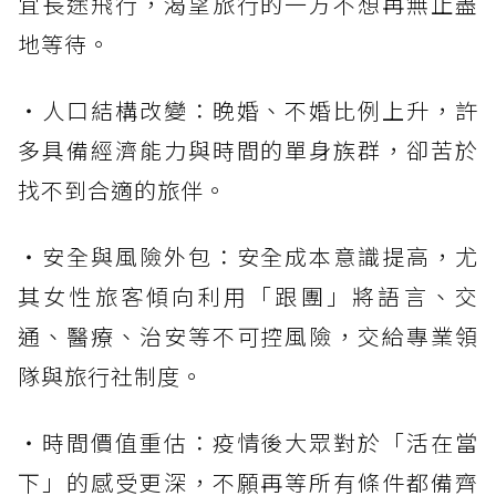
宜長途飛行，渴望旅行的一方不想再無止盡
地等待。
・人口結構改變：晚婚、不婚比例上升，許
多具備經濟能力與時間的單身族群，卻苦於
找不到合適的旅伴。
・安全與風險外包：安全成本意識提高，尤
其女性旅客傾向利用「跟團」將語言、交
通、醫療、治安等不可控風險，交給專業領
隊與旅行社制度。
・時間價值重估：疫情後大眾對於「活在當
下」的感受更深，不願再等所有條件都備齊