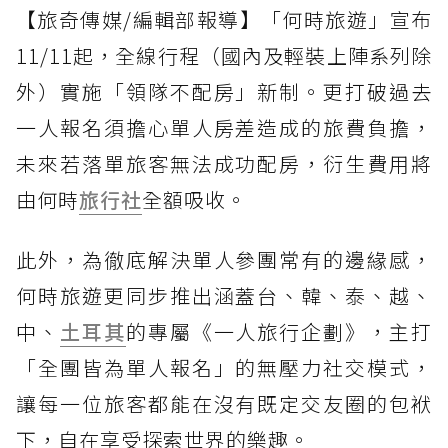
【旅奇傳媒/編輯部報導】「何時旅遊」宣布
11/11起，全線行程（國內及輕裝上陣系列除
外）實施「領隊不配房」新制。更打破過去
一人報名須擔心單人房差造成的旅費負擔，
未來若落單旅客無法成功配房，衍生費用將
由何時
旅行社
全額吸收。
此外，為徹底解決單人參團常有的邊緣感，
何時旅遊更同步推出涵蓋台、韓、泰、越、
中、
土耳其
的專屬《一人旅行企劃》，主打
「全團皆為單人報名」的無壓力社交模式，
讓每一位旅客都能在沒有既定交友圈的包袱
下，自在享受探索世界的樂趣。