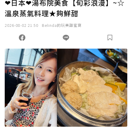
❤日本❤湯布院美食【旬彩浪漫】~☆
溫泉蒸氣料理★夠鮮甜
2026-08-02 21:50
Belinda的玩美甜蜜窩