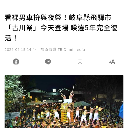
看裸男車拚與夜祭！岐阜縣飛驒市
「古川祭」今天登場 睽違5年完全復
活！
2024-04-19 14:44
旅奇傳媒 TR Omnimedia