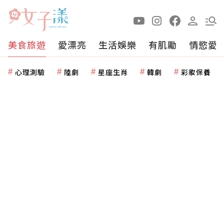
美食旅遊
愛漂亮
生活娛樂
有肌勵
情慾愛
心理測驗
陸劇
星座生肖
韓劇
彩妝保養