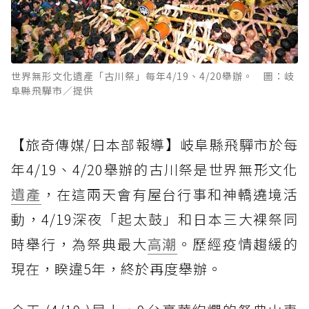
世界無形文化遺產「古川祭」每年4/19、4/20舉辦。 圖：岐
阜縣飛驒市／提供
【旅奇傳媒/日本部報導】岐阜縣飛驒市於每
年4/19、4/20舉辦的古川祭是世界無形文化
遺產
，在這兩天會有屋台行事和神轎遶境活
動，4/19深夜「起太鼓」和日本三大裸祭同
時舉行，為祭典最大
高潮
。歷經疫情趨緩的
現在，睽違5年，終於再度舉辦。