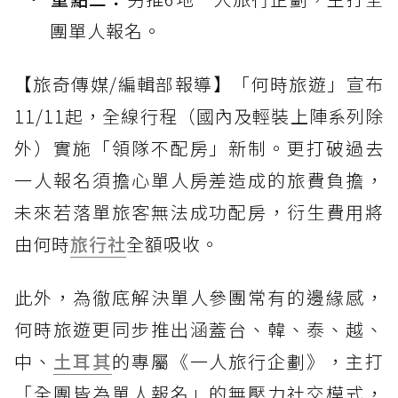
團單人報名。
【旅奇傳媒/編輯部報導】「何時旅遊」宣布
11/11起，全線行程（國內及輕裝上陣系列除
外）實施「領隊不配房」新制。更打破過去
一人報名須擔心單人房差造成的旅費負擔，
未來若落單旅客無法成功配房，衍生費用將
由何時
旅行社
全額吸收。
此外，為徹底解決單人參團常有的邊緣感，
何時旅遊更同步推出涵蓋台、韓、泰、越、
中、
土耳其
的專屬《一人旅行企劃》，主打
「全團皆為單人報名」的無壓力社交模式，