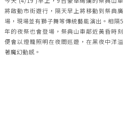
今天 (4/19 )早上，9台豪華絢爛的祭典山車
將啟動市街遊行，隔天早上將移動到祭典廣
場，現場並有獅子舞等傳統藝能演出。相隔5
年的夜祭也會登場，祭典山車鄰近黃昏時刻
便會以燈籠照明在夜間巡遊，在黑夜中洋溢
著魔幻動感。