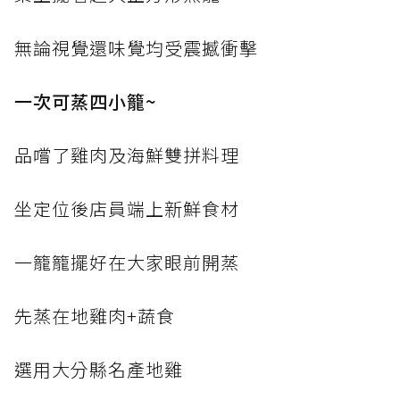
無論視覺還味覺均受震撼衝擊
一次可蒸四小籠~
品嚐了雞肉及海鮮雙拼料理
坐定位後店員端上新鮮食材
一籠籠擺好在大家眼前開蒸
先蒸在地雞肉+蔬食
選用大分縣名產地雞