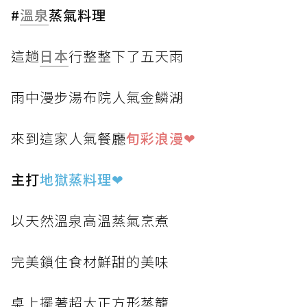
#
溫泉
蒸氣料理
這趟
日本
行整整下了五天雨
雨中漫步湯布院人氣金鱗湖
來到這家人氣餐廳
旬彩浪漫❤
主打
地獄蒸料理
❤
以天然溫泉高溫蒸氣烹煮
完美鎖住食材鮮甜的美味
桌上擺著超大正方形蒸籠