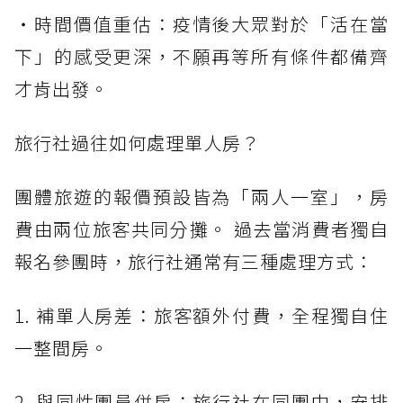
・時間價值重估：疫情後大眾對於「活在當
下」的感受更深，不願再等所有條件都備齊
才肯出發。
旅行社過往如何處理單人房？
團體旅遊的報價預設皆為「兩人一室」，房
費由兩位旅客共同分攤。 過去當消費者獨自
報名參團時，旅行社通常有三種處理方式：
1. 補單人房差：旅客額外付費，全程獨自住
一整間房。
2. 與同性團員併房：旅行社在同團中，安排