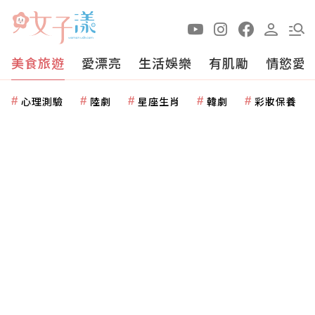
美食旅遊
愛漂亮
生活娛樂
有肌勵
情慾愛
心理測驗
陸劇
星座生肖
韓劇
彩妝保養