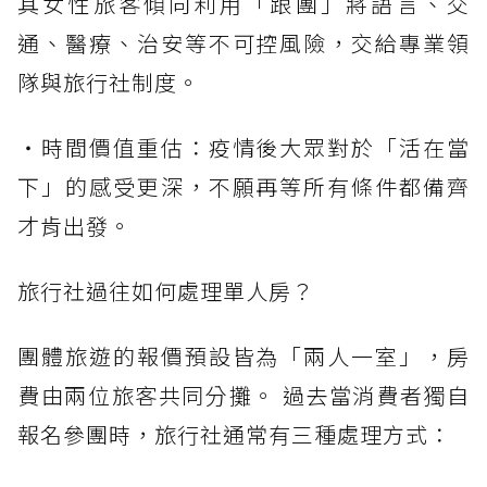
其女性旅客傾向利用「跟團」將語言、交
通、醫療、治安等不可控風險，交給專業領
隊與旅行社制度。
・時間價值重估：疫情後大眾對於「活在當
下」的感受更深，不願再等所有條件都備齊
才肯出發。
旅行社過往如何處理單人房？
團體旅遊的報價預設皆為「兩人一室」，房
費由兩位旅客共同分攤。 過去當消費者獨自
報名參團時，旅行社通常有三種處理方式：