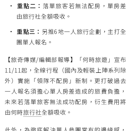
重點二：
落單旅客若無法配房，單房差
由旅行社全額吸收。
重點三：
另推6地一人旅行企劃，主打全
團單人報名。
【旅奇傳媒/編輯部報導】「何時旅遊」宣布
11/11起，全線行程（國內及輕裝上陣系列除
外）實施「領隊不配房」新制。更打破過去
一人報名須擔心單人房差造成的旅費負擔，
未來若落單旅客無法成功配房，衍生費用將
由何時
旅行社
全額吸收。
此外，為徹底解決單人參團常有的邊緣感，