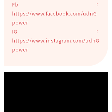
Fb：
https://www.facebook.com/udnG
power
IG：
https://www.instagram.com/udnG
power