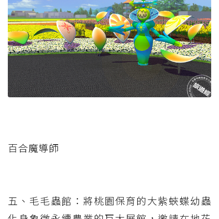
百合魔導師
五、毛毛蟲館：將桃園保育的大紫蛺蝶幼蟲
化身象徵永續農業的巨大展館，邀請在地花