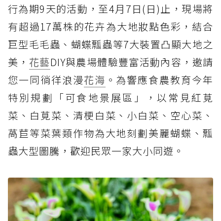
行為期9天的活動，至4月7日(日)止，現場將
有超過17萬株的花卉為大地妝點色彩，結合
巨型毛毛蟲、蝴蝶瓢蟲等7大裝置凸顯大地之
美，
花藝
DIY與農場體驗豐富活動內容，邀請
您一同徜徉浪漫
花海
。為響應食農教育今年
特別規劃「可食地景展區」，以常見紅莧
菜、白莧菜、清梗白菜、小白菜、空心菜、
萵苣等菜葉類作物為大地刻劃美麗蝴蝶、瓢
蟲大型圖騰，歡迎民眾一家大小同遊。