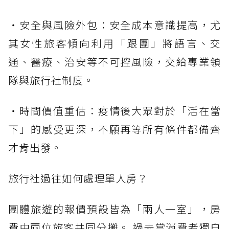
・安全與風險外包：安全成本意識提高，尤
其女性旅客傾向利用「跟團」將語言、交
通、醫療、治安等不可控風險，交給專業領
隊與旅行社制度。
・時間價值重估：疫情後大眾對於「活在當
下」的感受更深，不願再等所有條件都備齊
才肯出發。
旅行社過往如何處理單人房？
團體旅遊的報價預設皆為「兩人一室」，房
費由兩位旅客共同分攤。 過去當消費者獨自