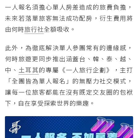
一人報名須擔心單人房差造成的旅費負擔，
未來若落單旅客無法成功配房，衍生費用將
由何時
旅行社
全額吸收。
此外，為徹底解決單人參團常有的邊緣感，
何時旅遊更同步推出涵蓋台、韓、泰、越、
中、
土耳其
的專屬《一人旅行企劃》，主打
「全團皆為單人報名」的無壓力社交模式，
讓每一位旅客都能在沒有既定交友圈的包袱
下，自在享受探索世界的樂趣。