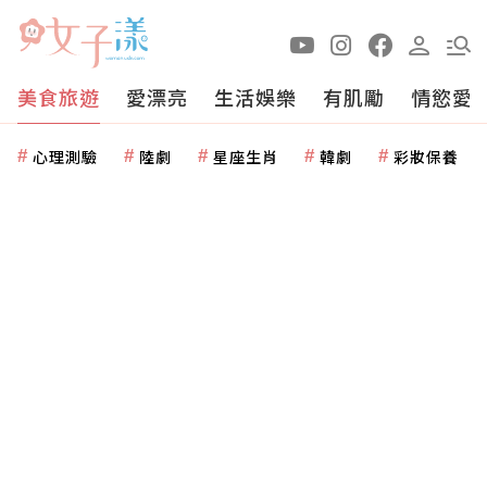
美食旅遊
愛漂亮
生活娛樂
有肌勵
情慾愛
心理測驗
陸劇
星座生肖
韓劇
彩妝保養