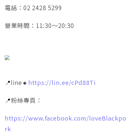
電話：02 2428 5299
營業時間：11:30～20:30
📍line🔸
https://lin.ee/cPd88Ti
📍粉絲專頁：
https://www.facebook.com/loveBlackpo
rk