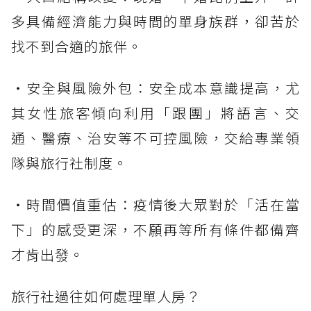
多具備經濟能力與時間的單身族群，卻苦於
找不到合適的旅伴。
・安全與風險外包：安全成本意識提高，尤
其女性旅客傾向利用「跟團」將語言、交
通、醫療、治安等不可控風險，交給專業領
隊與旅行社制度。
・時間價值重估：疫情後大眾對於「活在當
下」的感受更深，不願再等所有條件都備齊
才肯出發。
旅行社過往如何處理單人房？