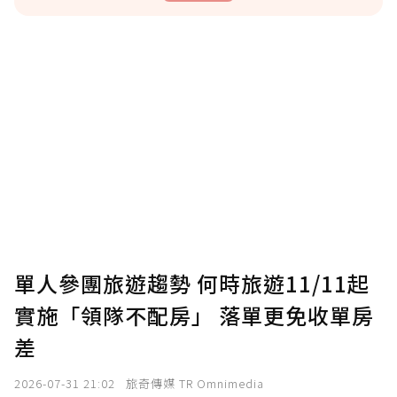
贊助說明
為了鼓勵作者持續創作更好的內容，會員可以
使用「贊助」功能實質回饋給喜愛的作者。可
將您認為適合的點數贈送給作者，一旦使用贊
助點數即不得撤銷，單筆贊助最低點數為30
點，最高點數沒有上限。
U 利點數 1 點 = NTD 1 元。
單人參團旅遊趨勢 何時旅遊11/11起
實施「領隊不配房」 落單更免收單房
確認送出
差
我已詳閱贊助說明，且同意站方的使用條款。
2026-07-31 21:02
旅奇傳媒 TR Omnimedia