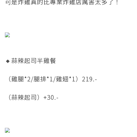
可是炸雞真的比專業炸雞店厲害太多了！
🔸蒜辣起司半雞餐
（雞腿*2/腿排*1/雞翅*1）219.-
（蒜辣起司）+30.-