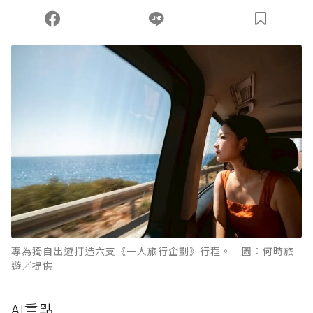
您當前剩餘 U 利點數：
0
點；前往
購買點數
專為獨自出遊打造六支《一人旅行企劃》行程。 圖：何時旅
遊／提供
AI重點