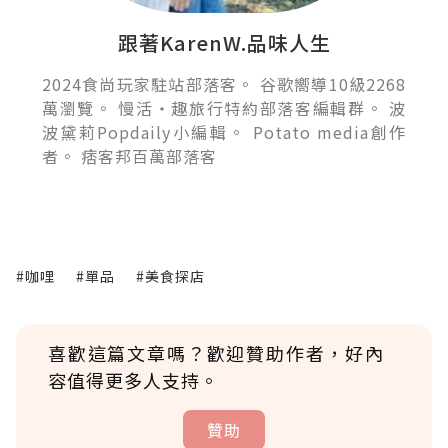
跟著KarenW.品味人生
2024食尚玩家駐站部落客。 谷歌嚮導10級2268
萬瀏覽。 慢活‧趣旅行特約部落客編輯群。 波
波黛莉Popdaily小編輯。 Potato media創作
者。 痞客邦百萬部落客
#咖哩
#單品
#美食探店
喜歡這篇文章嗎？歡迎贊助作者，好內
容值得更多人支持。
贊助