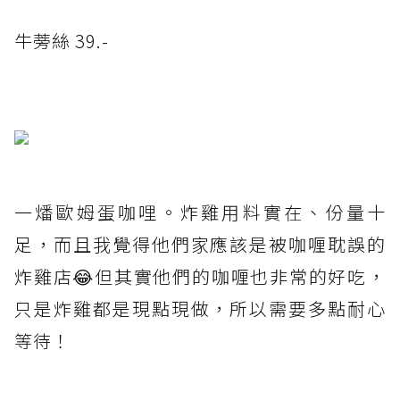
牛蒡絲 39.-
一燔歐姆蛋咖哩。炸雞用料實在、份量十
足，而且我覺得他們家應該是被咖喱耽誤的
炸雞店😂但其實他們的咖喱也非常的好吃，
只是炸雞都是現點現做，所以需要多點耐心
等待！