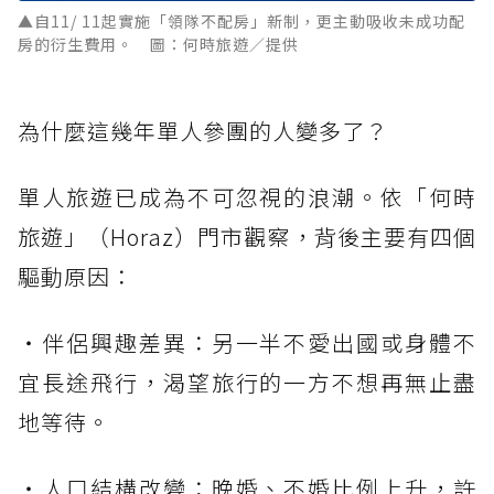
▲自11/ 11起實施「領隊不配房」新制，更主動吸收未成功配
房的衍生費用。 圖：何時旅遊／提供
為什麼這幾年單人參團的人變多了？
單人旅遊已成為不可忽視的浪潮。依「何時
旅遊」（Horaz）門市觀察，背後主要有四個
驅動原因：
・伴侶興趣差異：另一半不愛出國或身體不
宜長途飛行，渴望旅行的一方不想再無止盡
地等待。
・人口結構改變：晚婚、不婚比例上升，許