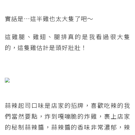
實話是⋯這半雞也太大隻了吧～
這雞腿、雞翅、腿排真的是我看過很大隻
的，這隻雞估計是頭好壯壯！
蒜辣起司口味是店家的招牌，喜歡吃辣的我
們當然要點，炸到嘎嘣脆的炸雞，裹上店家
的秘制蒜辣醬，蒜辣醬的香味非常濃郁，辣