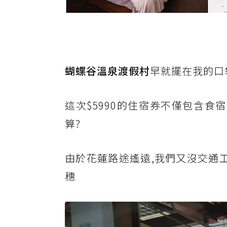
蝴蝶谷溫泉渡假村
早就擺在我的口
這次$5990的住宿券不僅包含食
算?
由於花蓮路途遙遠,我們又沒交通
穗