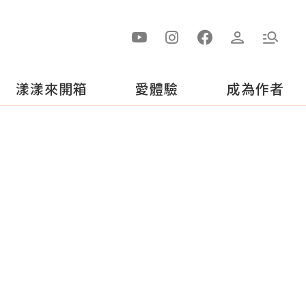
漾漾來開箱
愛體驗
成為作者