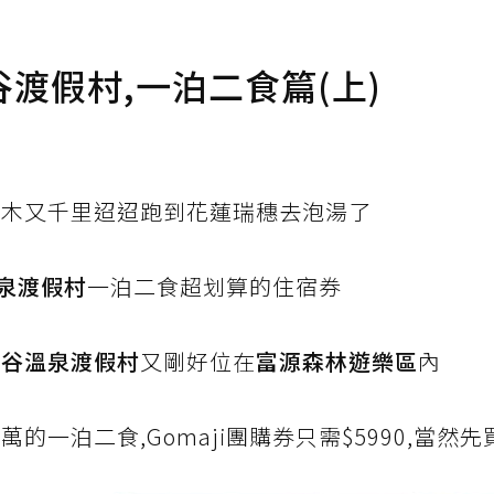
渡假村,一泊二食篇(上)
阿木又千里迢迢跑到花蓮瑞穗去泡湯了
泉渡假村
一泊二食超划算的住宿券
蝶谷溫泉渡假村
又剛好位在
富源森林遊樂區
內
的一泊二食,Gomaji團購券只需$5990,當然先