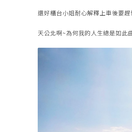
還好櫃台小姐耐心解釋上車後要趕
天公北啊~為何我的人生總是如此曲折咧?🤷