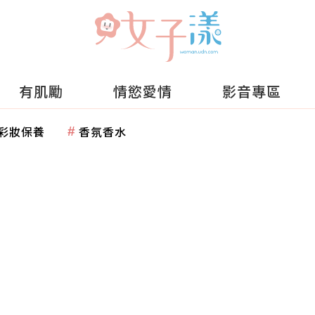
有肌勵
情慾愛情
影音專區
彩妝保養
香氛香水