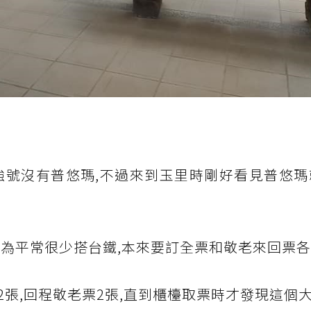
強號沒有普悠瑪,不過來到玉里時剛好看見普悠瑪
因為平常很少搭台鐵,本來要訂全票和敬老來回票
張,回程敬老票2張,直到櫃檯取票時才發現這個