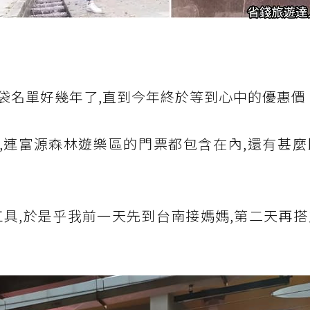
袋名單好幾年了,直到今年終於等到心中的優惠價
宿,連富源森林遊樂區的門票都包含在內,還有甚
工具,於是乎我前一天先到台南接媽媽,第二天再