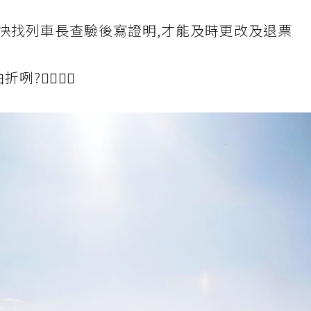
快找列車長查驗後寫證明,才能及時更改及退票
‍♀️🤷‍♀️