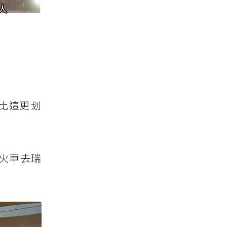
麼比這更划
搭火車去瑞