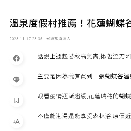
溫泉度假村推薦！花蓮蝴蝶谷
2023-11-17 23:35
省錢旅遊達人
話說上週趁著秋高氣爽,揪著溫刀
主要是因為我有買到一張
蝴蝶谷溫
眼看疫情逐漸趨緩,花蓮瑞穗的
蝴
不僅能泡湯還能享受森林浴,原價近萬