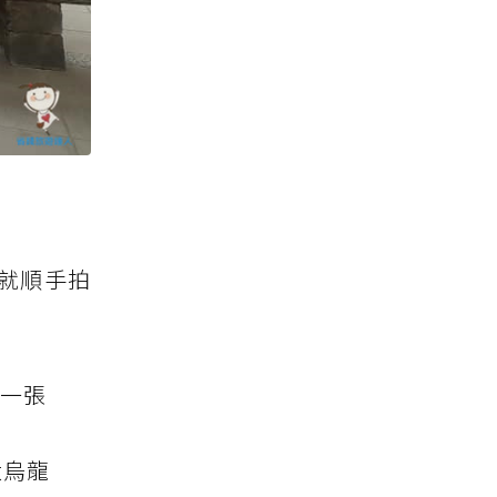
就順手拍
各一張
大烏龍