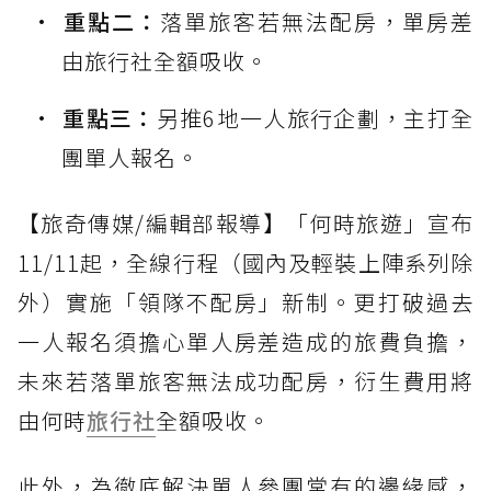
重點二：
落單旅客若無法配房，單房差
由旅行社全額吸收。
重點三：
另推6地一人旅行企劃，主打全
團單人報名。
【旅奇傳媒/編輯部報導】「何時旅遊」宣布
11/11起，全線行程（國內及輕裝上陣系列除
外）實施「領隊不配房」新制。更打破過去
一人報名須擔心單人房差造成的旅費負擔，
未來若落單旅客無法成功配房，衍生費用將
由何時
旅行社
全額吸收。
此外，為徹底解決單人參團常有的邊緣感，