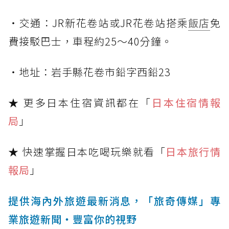
・交通：JR新花卷站或JR花卷站搭乘
飯店
免
費接駁巴士，車程約25～40分鐘。
・地址：岩手縣花卷市鉛字西鉛23
★ 更多日本住宿資訊都在「
日本住宿情報
局
」
★ 快速掌握日本吃喝玩樂就看「
日本旅行情
報局
」
提供海內外旅遊最新消息，「旅奇傳媒」專
業旅遊新聞‧豐富你的視野