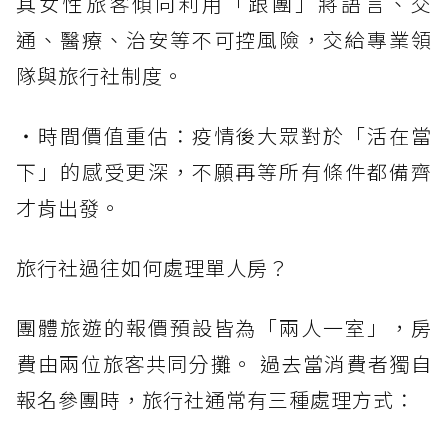
其女性旅客傾向利用「跟團」將語言、交
通、醫療、治安等不可控風險，交給專業領
隊與旅行社制度。
・時間價值重估：疫情後大眾對於「活在當
下」的感受更深，不願再等所有條件都備齊
才肯出發。
旅行社過往如何處理單人房？
團體旅遊的報價預設皆為「兩人一室」，房
費由兩位旅客共同分攤。 過去當消費者獨自
報名參團時，旅行社通常有三種處理方式：