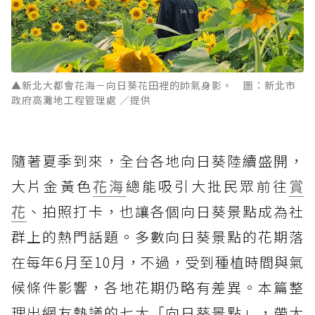
▲新北大都會花海－向日葵花田裡的帥氣身影。 圖：新北市
政府高灘地工程管理處 ／提供
隨著夏季到來，全台各地向日葵陸續盛開，
大片金黃色
花海
總能吸引大批民眾前往
賞
花
、拍照打卡，也讓各個向日葵景點成為社
群上的熱門話題。多數向日葵景點的花期落
在每年6月至10月，不過，受到種植時間與氣
候條件影響，各地花期仍略有差異。本篇整
理出網友熱議的七大「向日葵景點」，帶大