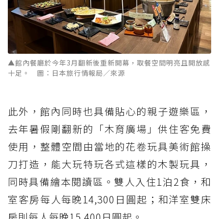
▲館內餐廳於今年3月翻新後重新開幕，取餐空間明亮且開放感
十足。 圖：日本旅行情報局／來源
此外，館內同時也具備貼心的親子遊樂區，
去年暑假剛翻新的「木育廣場」供住客免費
使用，整體空間由當地的花卷玩具美術館操
刀打造，能大玩特玩各式這樣的木製玩具，
同時具備繪本閱讀區。雙人入住1泊2食，和
室客房每人每晚14,300日圓起；和洋室雙床
房則每人每晚15,400日圓起。