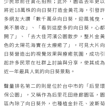
少民眾前往賞花拍照；此外，園區去年更以
將近18萬株的向日葵打造金黃花海，引發許
多網友大讚「數千萬朵向日葵，迎風搖曳，
美不勝收」、「看到這麼多的向日葵，心都
開了」、「去大佳河濱公園散步，整片金黃
色的太陽花海實在太療癒了」，可見大片向
日葵營造出的視覺效果與療癒氛圍，成功引
起許多民眾在社群上討論與分享，使其成為
近一年最具人氣的向日葵景點。
聲量排名第二的則是位於台中市的「后里環
保公園」，又稱作為后里花田綠廊園區，園
區內除了向日葵外，也種植金針花、波斯菊