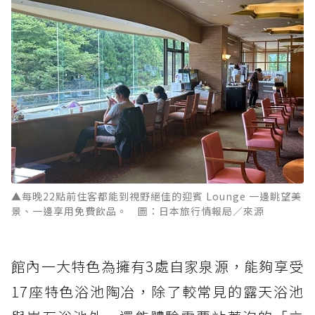
▲每晚22點前住客都能到視野絕佳的迎賓 Lounge 一邊眺望美
景、一邊享用免費飲品。 圖：日本旅行情報局／來源
館內一大特色為擁有3處自家泉源，能夠享受
17座特色浴池陶冶，除了較常見的露天浴池