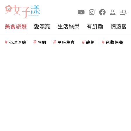
美食旅遊
愛漂亮
生活娛樂
有肌勵
情慾愛
心理測驗
陸劇
星座生肖
韓劇
彩妝保養