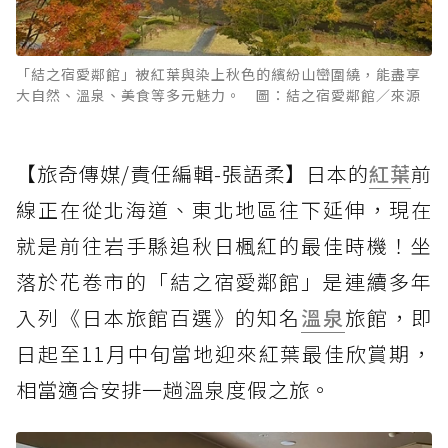
「結之宿愛鄰館」被紅葉與染上秋色的繽紛山巒圍繞，能盡享
大自然、溫泉、美食等多元魅力。 圖：結之宿愛鄰館／來源
【旅奇傳媒/責任編輯-張語柔】日本的
紅葉
前
線正在從北海道、東北地區往下延伸，現在
就是前往岩手縣追秋日楓紅的最佳時機！坐
落於花卷市的「結之宿愛鄰館」是連續多年
入列《日本旅館百選》的知名
溫泉
旅館，即
日起至11月中旬當地迎來紅葉最佳欣賞期，
相當適合安排一趟溫泉度假之旅。