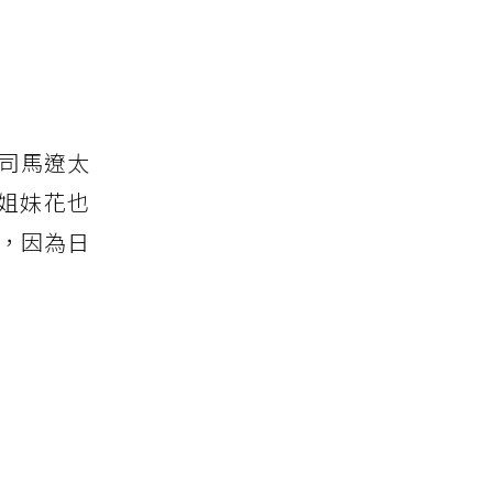
家司馬遼太
姐妹花也
位，因為日