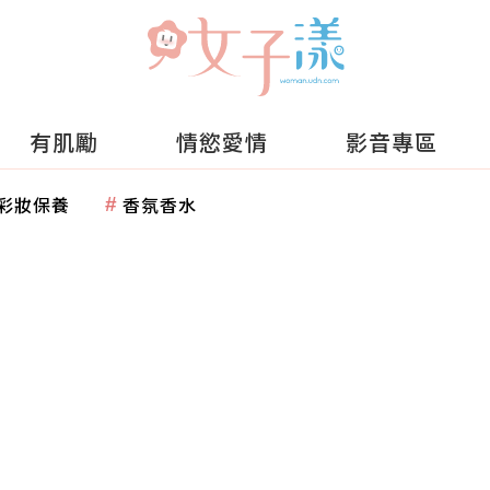
有肌勵
情慾愛情
影音專區
彩妝保養
香氛香水