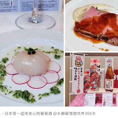
魚、日本第一盆地安心院葡萄酒 @水靜葳環遊世界366天