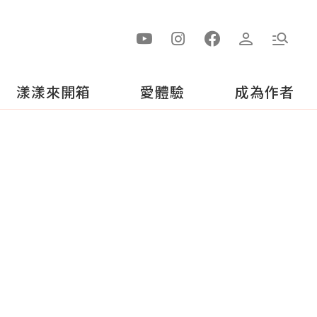
漾漾來開箱
愛體驗
成為作者