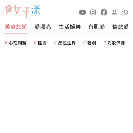
美食旅遊
愛漂亮
生活娛樂
有肌勵
情慾愛
心理測驗
陸劇
星座生肖
韓劇
彩妝保養