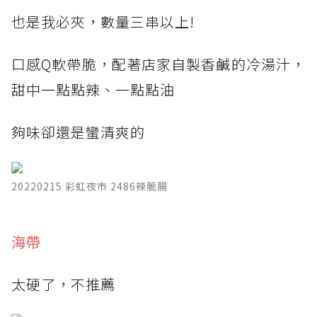
也是我必夾，數量三串以上!
口感Q軟帶脆，配著店家自製香鹹的冷湯汁，
甜中一點點辣、一點點油
夠味卻還是蠻清爽的
20220215 彩虹夜市 2486辣脆腸
​海帶
太硬了，不推薦