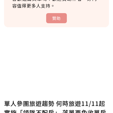
容值得更多人支持。
贊助
贊助說明
為了鼓勵作者持續創作更好的內容，會員可以
使用「贊助」功能實質回饋給喜愛的作者。可
將您認為適合的點數贈送給作者，一旦使用贊
助點數即不得撤銷，單筆贊助最低點數為30
點，最高點數沒有上限。
U 利點數 1 點 = NTD 1 元。
單人參團旅遊趨勢 何時旅遊11/11起
實施「領隊不配房」 落單更免收單房
確認送出