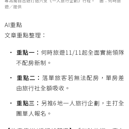
專為獨自出遊打造六支《一人旅行企劃》行程。 圖：何時旅
遊／提供
AI重點
文章重點整理：
重點一：
何時旅遊11/11起全面實施領隊
不配房新制。
重點二：
落單旅客若無法配房，單房差
由旅行社全額吸收。
重點三：
另推6地一人旅行企劃，主打全
團單人報名。