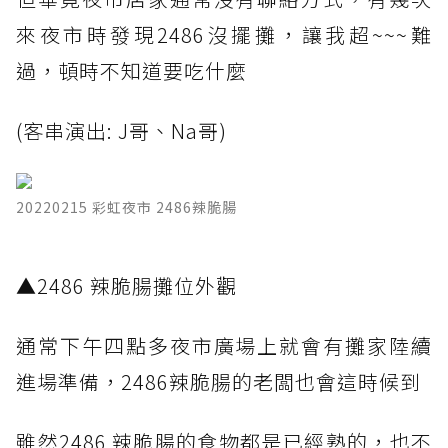
來夜市時發現2486沒擺攤，讓我超~~~難
過，頓時不知道要吃什麼
(客串演出: J哥、Na哥)
20220215 彩虹夜市 2486辣脆腸
​▲2486 辣脆腸攤位外觀
通常下午四點多夜市廣場上就會有攤家陸續
進場準備，2486辣脆腸的老闆也會這時候到
雖然2486 辣脆腸的食物都是已經熟的，也不