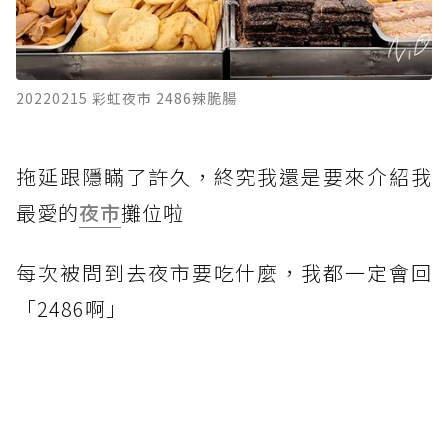
20220215 彩虹夜市 2486辣脆腸
拖延跟隱瞞了許久，終究我還是要來介紹我
最愛的
夜市
攤位啦
每次被問到去夜市要吃什麼，我都一定會回
「2486啊」