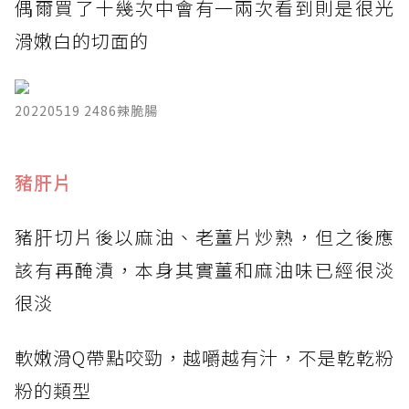
偶爾買了十幾次中會有一兩次看到則是很光
滑嫩白的切面的
20220519 2486辣脆腸
​豬肝片
豬肝切片後以麻油、老薑片炒熟，但之後應
該有再醃漬，本身其實薑和麻油味已經很淡
很淡
軟嫩滑Q帶點咬勁，越嚼越有汁，不是乾乾粉
粉的類型