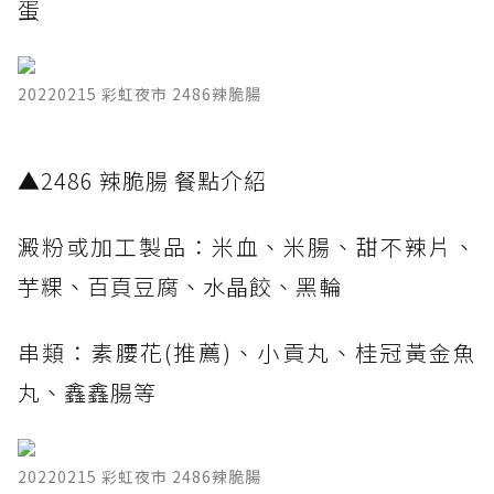
蛋
20220215 彩虹夜市 2486辣脆腸
​▲2486 辣脆腸 餐點介紹
澱粉或加工製品：米血、米腸、甜不辣片、
芋粿、百頁豆腐、水晶餃、黑輪
串類：素腰花(推薦)、小貢丸、桂冠黃金魚
丸、鑫鑫腸等
20220215 彩虹夜市 2486辣脆腸