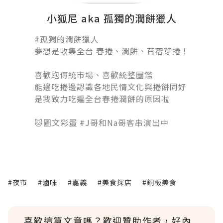
小狐尼 aka 孤獨的潤餅獵人
#孤獨的潤餅獵人󠀠
夢想是收集全台 春捲、潤餅、苜蓿芽捲！
󠀠
喜歡跑傳統市場、喜歡統整圖鑑
能邊吃捲邊認識各地民情文化與捲餅同好
是我致力吃遍全台春捲潤餅的原因啦
󠀠󠀠󠀠
🐱圖文彩蛋 #J哥和Na哥客串演出中
#夜市
#滷味
#嘉義
#美食探店
#銅板美食
喜歡這篇文章嗎？歡迎贊助作者，好內