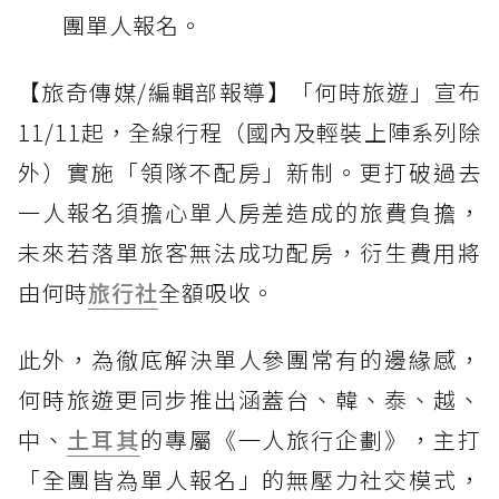
團單人報名。
【旅奇傳媒/編輯部報導】「何時旅遊」宣布
11/11起，全線行程（國內及輕裝上陣系列除
外）實施「領隊不配房」新制。更打破過去
一人報名須擔心單人房差造成的旅費負擔，
未來若落單旅客無法成功配房，衍生費用將
由何時
旅行社
全額吸收。
此外，為徹底解決單人參團常有的邊緣感，
何時旅遊更同步推出涵蓋台、韓、泰、越、
中、
土耳其
的專屬《一人旅行企劃》，主打
「全團皆為單人報名」的無壓力社交模式，