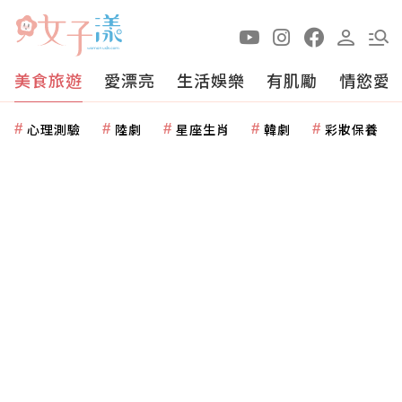
美食旅遊
愛漂亮
生活娛樂
有肌勵
情慾愛
心理測驗
陸劇
星座生肖
韓劇
彩妝保養