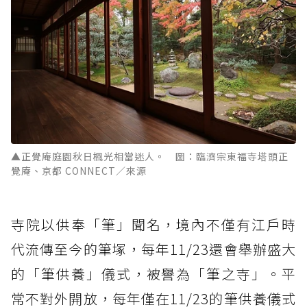
▲正覺庵庭園秋日楓光相當迷人。 圖：臨濟宗東福寺塔頭正
覺庵、京都 CONNECT／來源
寺院以供奉「筆」聞名，境內不僅有江戶時
代流傳至今的筆塚，每年11/23還會舉辦盛大
的「筆供養」儀式，被譽為「筆之寺」。平
常不對外開放，每年僅在11/23的筆供養儀式