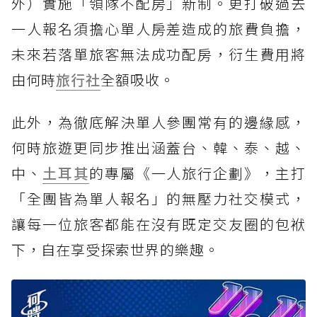
外）實施「領隊不配房」新制。更打破過去
一人報名須擔心單人房差造成的旅費負擔，
未來若落單旅客無法成功配房，衍生費用將
由何時
旅行社
全額吸收。
此外，為徹底解決單人參團常有的邊緣感，
何時旅遊更同步推出涵蓋台、韓、泰、越、
中、
土耳其
的專屬《一人旅行企劃》，主打
「全團皆為單人報名」的無壓力社交模式，
讓每一位旅客都能在沒有既定交友圈的包袱
下，自在享受探索世界的樂趣。