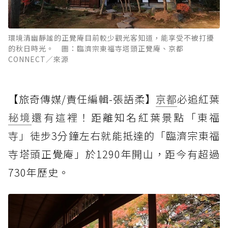
環境清幽靜謐的正覺庵目前較少觀光客知道，能享受不被打擾
的秋日時光。 圖：臨濟宗東福寺塔頭正覺庵、京都
CONNECT／來源
【旅奇傳媒/責任編輯-張語柔】
京都
必追紅葉
秘境
還有這裡！距離知名紅葉景點「東福
寺」徒步3分鐘左右就能抵達的「臨濟宗東福
寺塔頭正覺庵」於1290年開山，距今有超過
730年歷史。