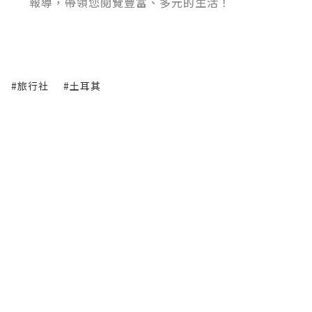
報導，帶領您閱覽豐富、多元的生活！
#旅行社
#土耳其