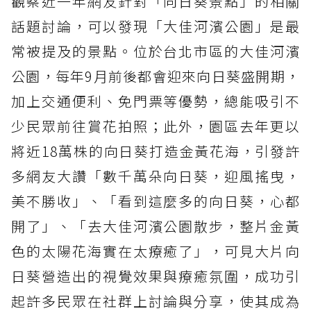
觀察近一年網友針對「向日葵景點」的相關
話題討論，可以發現「大佳河濱公園」是最
常被提及的景點。位於台北市區的大佳河濱
公園，每年9月前後都會迎來向日葵盛開期，
加上交通便利、免門票等優勢，總能吸引不
少民眾前往賞花拍照；此外，園區去年更以
將近18萬株的向日葵打造金黃花海，引發許
多網友大讚「數千萬朵向日葵，迎風搖曳，
美不勝收」、「看到這麼多的向日葵，心都
開了」、「去大佳河濱公園散步，整片金黃
色的太陽花海實在太療癒了」，可見大片向
日葵營造出的視覺效果與療癒氛圍，成功引
起許多民眾在社群上討論與分享，使其成為