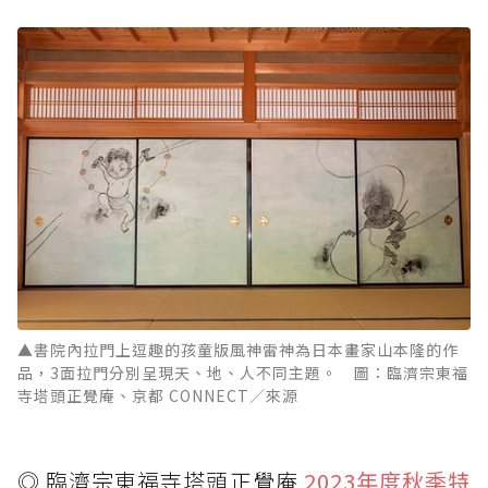
▲書院內拉門上逗趣的孩童版風神雷神為日本畫家山本隆的作
品，3面拉門分別呈現天、地、人不同主題。 圖：臨濟宗東福
寺塔頭正覺庵、京都 CONNECT／來源
◎ 臨濟宗東福寺塔頭正覺庵
2023年度秋季特