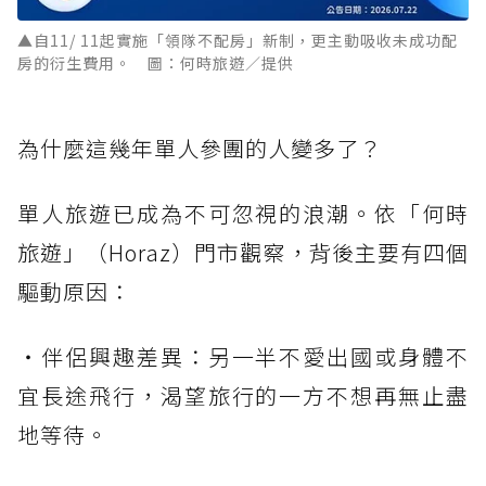
▲自11/ 11起實施「領隊不配房」新制，更主動吸收未成功配
房的衍生費用。 圖：何時旅遊／提供
為什麼這幾年單人參團的人變多了？
單人旅遊已成為不可忽視的浪潮。依「何時
旅遊」（Horaz）門市觀察，背後主要有四個
驅動原因：
・伴侶興趣差異：另一半不愛出國或身體不
宜長途飛行，渴望旅行的一方不想再無止盡
地等待。