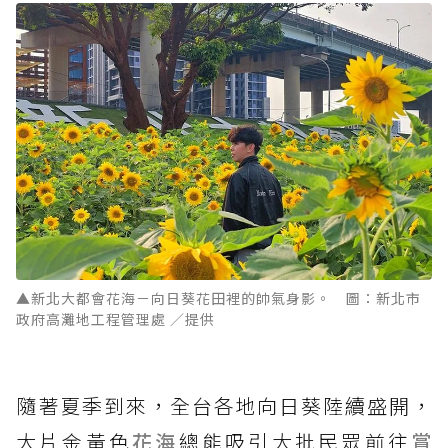
▲新北大都會花海－向日葵花田裡的帥氣身影。 圖：新北市
政府高灘地工程管理處 ／提供
隨著夏季到來，全台各地向日葵陸續盛開，
大片金黃色
花海
總能吸引大批民眾前往
賞