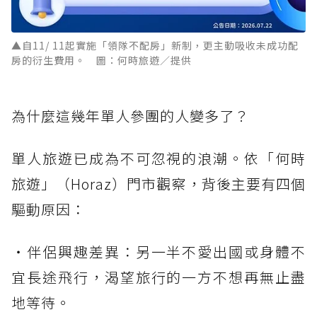
▲自11/ 11起實施「領隊不配房」新制，更主動吸收未成功配
房的衍生費用。 圖：何時旅遊／提供
為什麼這幾年單人參團的人變多了？
單人旅遊已成為不可忽視的浪潮。依「何時
旅遊」（Horaz）門市觀察，背後主要有四個
驅動原因：
・伴侶興趣差異：另一半不愛出國或身體不
宜長途飛行，渴望旅行的一方不想再無止盡
地等待。