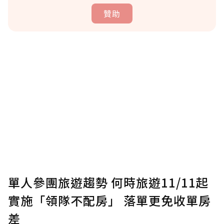
贊助
贊助說明
為了鼓勵作者持續創作更好的內容，會員可以
使用「贊助」功能實質回饋給喜愛的作者。可
將您認為適合的點數贈送給作者，一旦使用贊
助點數即不得撤銷，單筆贊助最低點數為30
點，最高點數沒有上限。
U 利點數 1 點 = NTD 1 元。
單人參團旅遊趨勢 何時旅遊11/11起
實施「領隊不配房」 落單更免收單房
確認送出
差