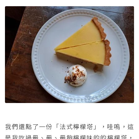
我們還點了一份「法式檸檬塔」，哇嗚，這
是我吃過最、最、最夠檸檬味的的檸檬塔，