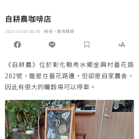
自耕農咖啡店
2023-10-03 08:00
蒔緣‧鹿角腓腓
《自耕農》位於彰化縣秀水鄉金興村番花路
282號，雖是在番花路邊，但卻是自家農舍，
因此有很大的曬穀場可以停車。