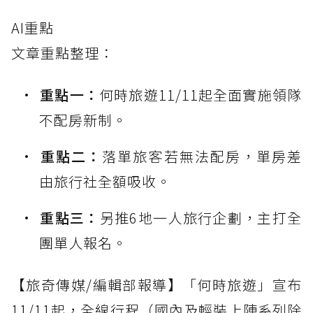
AI重點
文章重點整理：
重點一：
何時旅遊11/11起全面實施領隊
不配房新制。
重點二：
落單旅客若無法配房，單房差
由旅行社全額吸收。
重點三：
另推6地一人旅行企劃，主打全
團單人報名。
【旅奇傳媒/編輯部報導】「何時旅遊」宣布
11/11起，全線行程（國內及輕裝上陣系列除