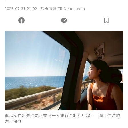
我已詳閱贊助說明，且同意站方的使用條款。
2026-07-31 21:02
旅奇傳媒 TR Omnimedia
您當前剩餘 U 利點數：
0
點；前往
購買點數
專為獨自出遊打造六支《一人旅行企劃》行程。 圖：何時旅
遊／提供