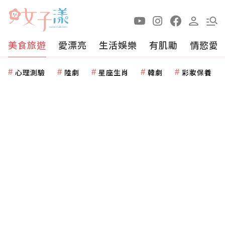
美食旅遊
愛漂亮
生活娛樂
有肌勵
情慾愛
心理測驗
陸劇
星座生肖
韓劇
彩妝保養