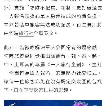
外）實施「領隊不配房」新制。更打破過去
一人報名須擔心單人房差造成的旅費負擔，
未來若落單旅客無法成功配房，衍生費用將
由何時
旅行社
全額吸收。
此外，為徹底解決單人參團常有的邊緣感，
何時旅遊更同步推出涵蓋台、韓、泰、越、
中、
土耳其
的專屬《一人旅行企劃》，主打
「全團皆為單人報名」的無壓力社交模式，
讓每一位旅客都能在沒有既定交友圈的包袱
下，自在享受探索世界的樂趣。