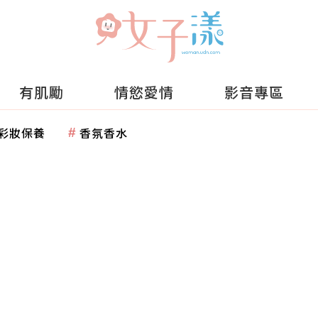
有肌勵
情慾愛情
影音專區
彩妝保養
香氛香水