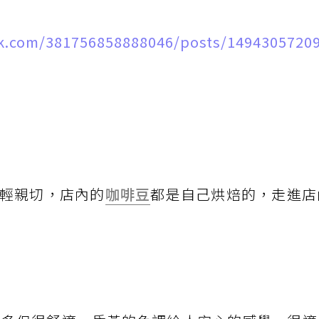
k.com/381756858888046/posts/1494305720
輕親切，店內的
咖啡豆
都是自己烘焙的，走進店