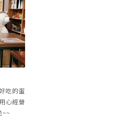
好吃的蛋
是用心經營
~~