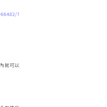
966482/?
內就可以