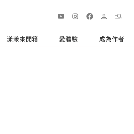
漾漾來開箱
愛體驗
成為作者