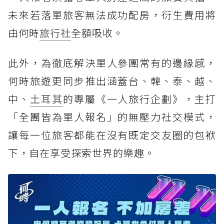
未來若落單旅客無法成功配房，衍生費用將
由何時
旅行社
全額吸收。
此外，為徹底解決單人參團常有的邊緣感，
何時旅遊更同步推出涵蓋台、韓、泰、越、
中、
土耳其
的專屬《一人旅行企劃》，主打
「全團皆為單人報名」的無壓力社交模式，
讓每一位旅客都能在沒有既定交友圈的包袱
下，自在享受探索世界的樂趣。