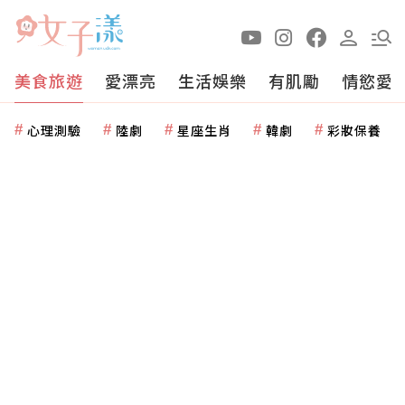
美食旅遊
愛漂亮
生活娛樂
有肌勵
情慾愛
心理測驗
陸劇
星座生肖
韓劇
彩妝保養