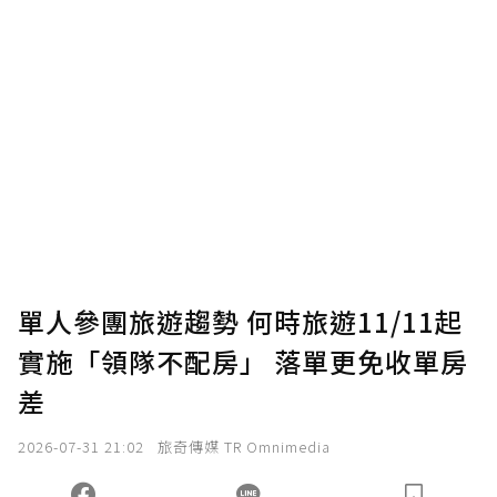
贊助說明
為了鼓勵作者持續創作更好的內容，會員可以
使用「贊助」功能實質回饋給喜愛的作者。可
將您認為適合的點數贈送給作者，一旦使用贊
助點數即不得撤銷，單筆贊助最低點數為30
點，最高點數沒有上限。
U 利點數 1 點 = NTD 1 元。
單人參團旅遊趨勢 何時旅遊11/11起
實施「領隊不配房」 落單更免收單房
確認送出
差
我已詳閱贊助說明，且同意站方的使用條款。
2026-07-31 21:02
旅奇傳媒 TR Omnimedia
您當前剩餘 U 利點數：
0
點；前往
購買點數