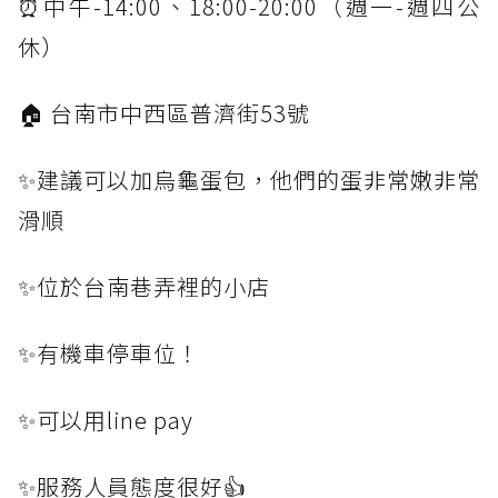
⏰中午-14:00、18:00-20:00（週一-週四公
休）
🏠 台南市中西區普濟街53號
✨建議可以加烏龜蛋包，他們的蛋非常嫩非常
滑順
✨位於台南巷弄裡的小店
✨有機車停車位！
✨可以用line pay
✨服務人員態度很好👍