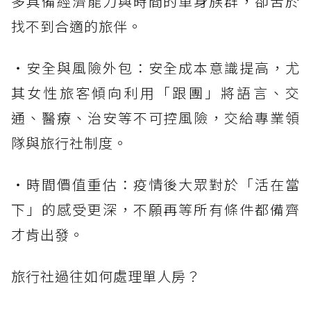
多具備經濟能力與時間的單身族群，卻苦於
找不到合適的旅伴。
・安全與風險外包：安全成本意識提高，尤
其女性旅客傾向利用「跟團」將語言、交
通、醫療、治安等不可控風險，交給專業領
隊與旅行社制度。
・時間價值重估：疫情後大眾對於「活在當
下」的感受更深，不願再等所有條件都備齊
才肯出發。
旅行社過往如何處理單人房？