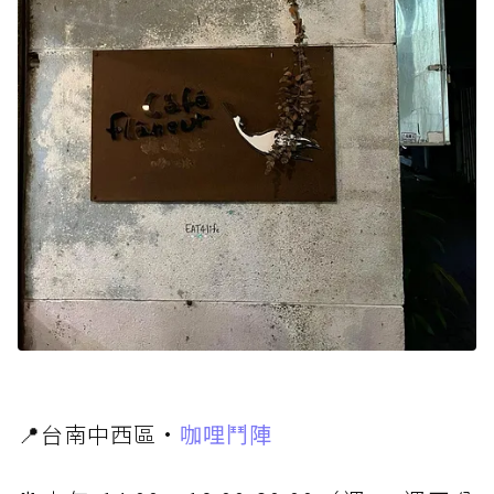
📍台南中西區·
咖哩鬥陣