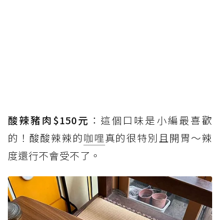
酸辣豬肉$150元
：這個口味是小編最喜歡
的！酸酸辣辣的
咖哩
真的很特別且開胃～辣
度還行不會受不了。