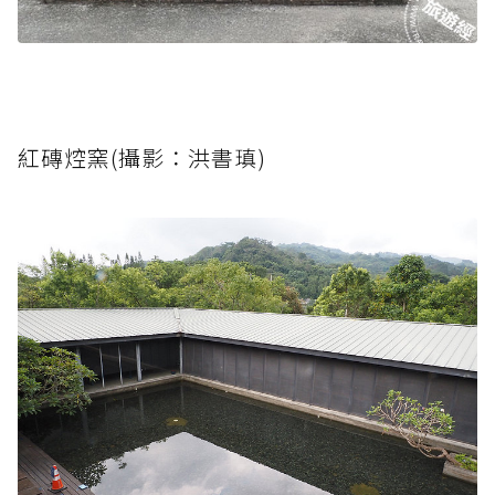
紅磚焢窯(攝影：洪書瑱)