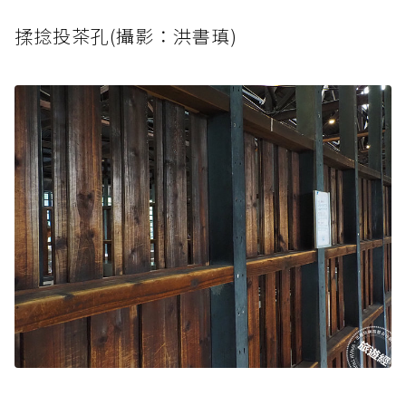
揉捻投茶孔(攝影：洪書瑱)