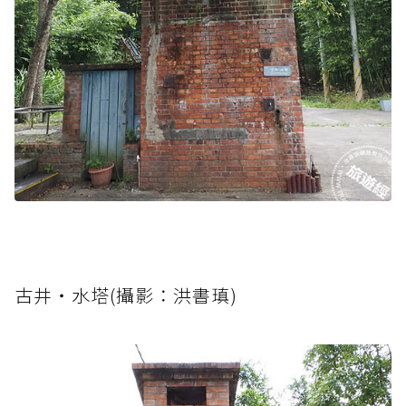
古井‧水塔(攝影：洪書瑱)