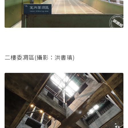
二樓委凋區(攝影：洪書瑱)