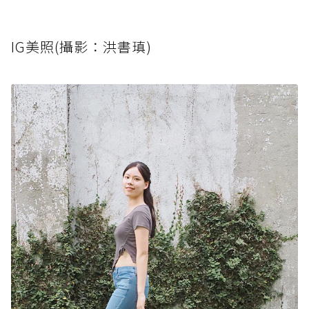
IG美照(攝影：洪書瑱)