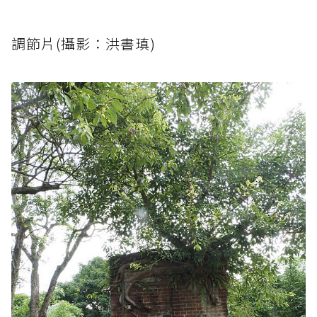
調節片(攝影：洪書瑱)