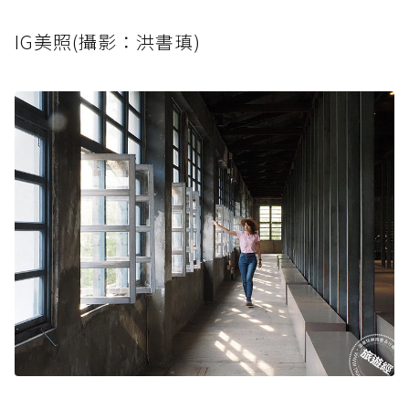
IG美照(攝影：洪書瑱)