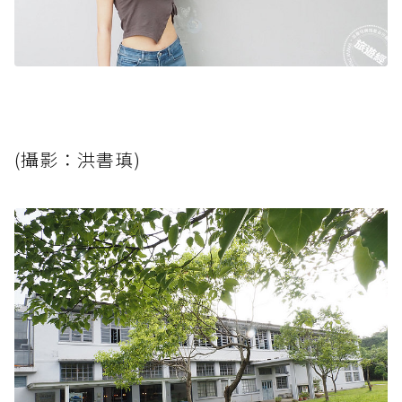
(攝影：洪書瑱)