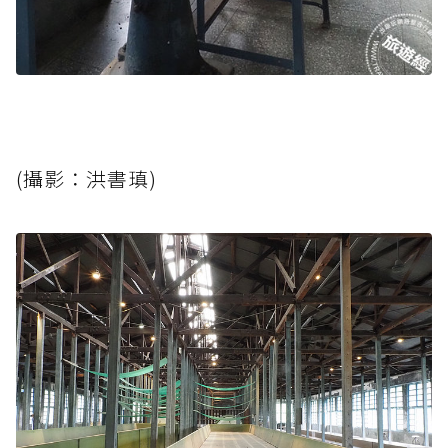
(攝影：洪書瑱)