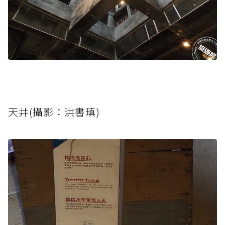
天井(攝影：洪書瑱)