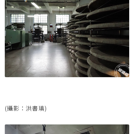
(攝影：洪書瑱)