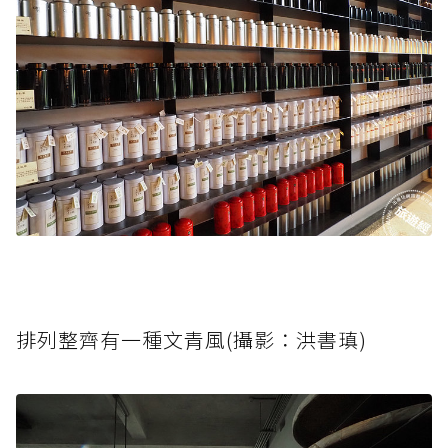
排列整齊有一種文青風(攝影：洪書瑱)