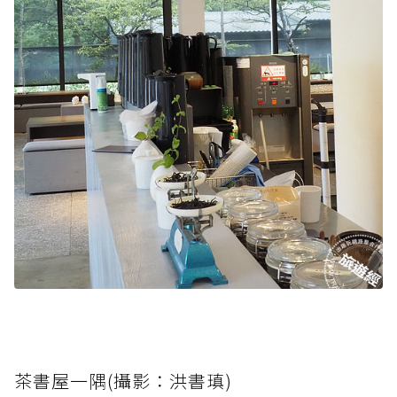
茶書屋一隅(攝影：洪書瑱)