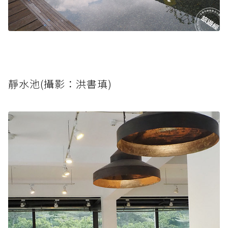
靜水池(攝影：洪書瑱)