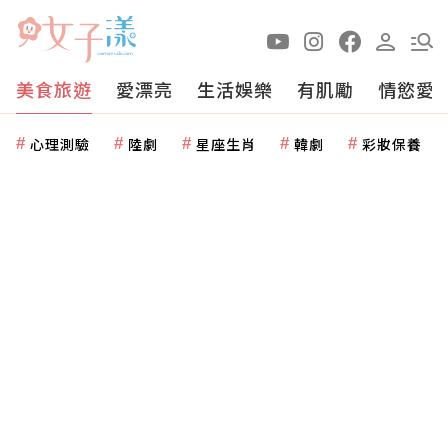
美食旅遊
愛漂亮
生活娛樂
有肌勵
情慾愛
心理測驗
陸劇
星座生肖
韓劇
彩妝保養