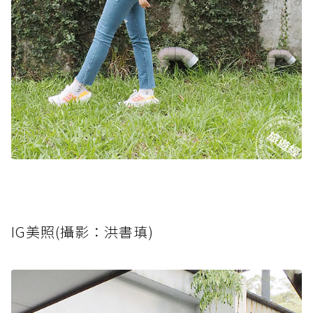
IG美照(攝影：洪書瑱)