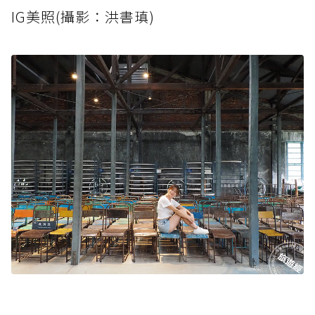
IG美照(攝影：洪書瑱)