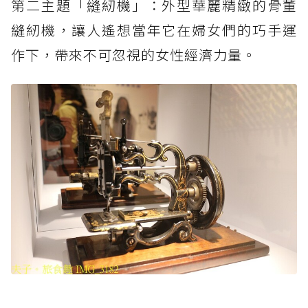
第二主題「縫紉機」：外型華麗精緻的骨董
縫紉機，讓人遙想當年它在婦女們的巧手運
作下，帶來不可忽視的女性經濟力量。