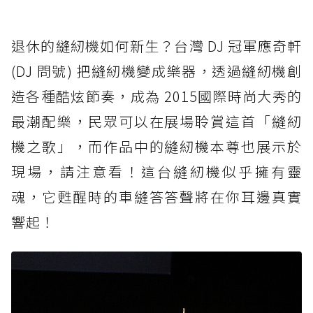
退休的縫紉機如何新生？台灣 DJ 冠軍應奇軒
(DJ 問號) 把縫紉機變成樂器，透過縫紉機創
造各種酷炫節奏，成為 2015國際時尚大秀的
最潮配樂，民眾可以在展場聆賞這首「縫紉
機之歌」，而作品中的縫紉機本尊也展示於
現場，請注意看！這台縫紉機似乎擁有靈
魂，它甦醒時的車縫答答聲將在你耳邊真實
響起！