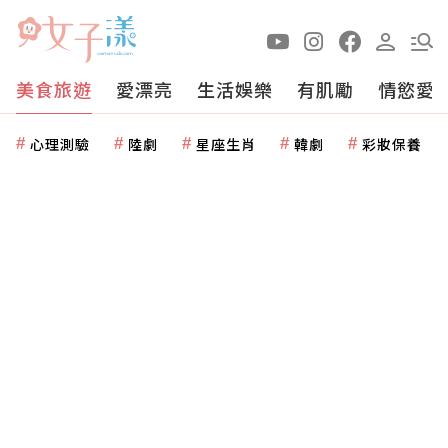
美食旅遊
愛漂亮
生活娛樂
有肌勵
情慾愛
心理測驗
陸劇
星座生肖
韓劇
彩妝保養