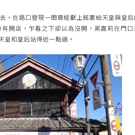
去，在路口發現一間曾經獻上銘菓給天皇與皇后
像有開店，乍看之下卻以為沒開，黑嘉莉在門口
天皇和皇后站得近一點過。