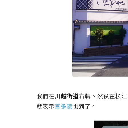
我們在
川越街道
右轉、然後在松江
就表示
喜多院
也到了。