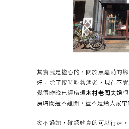
其
實我是擔心的，關於黑嘉莉的腳
好，除了按時吃藥消炎，現在不覺
覺得昨晚已經麻煩
木村老闆夫婦
很
房時間還不離開，豈不是給人家帶
拗不
過她，確認她真的可以行走，