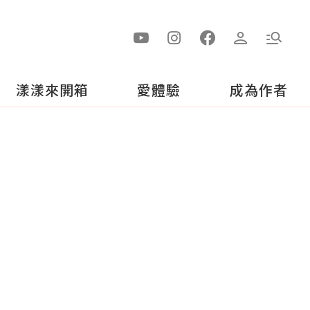
漾漾來開箱
愛體驗
成為作者