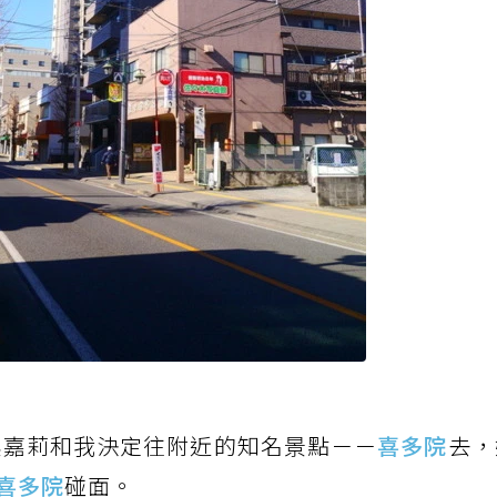
黑嘉莉和我決定往附近的知名景點－－
喜多院
去，
喜多院
碰面。