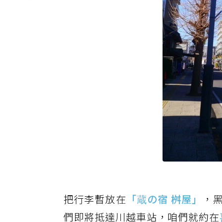
把行李暫放在
「蔵の宿 桝屋」
，
們即將抵達川越車站，咱們就約在