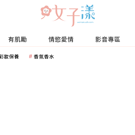
有肌勵
情慾愛情
影音專區
彩妝保養
香氛香水