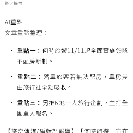
遊／提供
AI重點
文章重點整理：
重點一：
何時旅遊11/11起全面實施領隊
不配房新制。
重點二：
落單旅客若無法配房，單房差
由旅行社全額吸收。
重點三：
另推6地一人旅行企劃，主打全
團單人報名。
【旅奇傳媒/編輯部報導】「何時旅遊」宣布