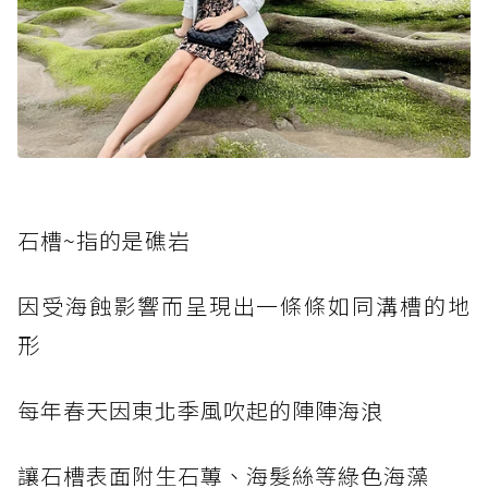
石槽~指的是礁岩
因受海蝕影響而呈現出一條條如同溝槽的地
形
每年春天因東北季風吹起的陣陣海浪
讓石槽表面附生石蓴、海髮絲等綠色海藻