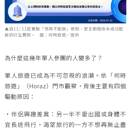
▲自11/ 11起實施「領隊不配房」新制，更主動吸收未成功配
房的衍生費用。 圖：何時旅遊／提供
為什麼這幾年單人參團的人變多了？
單人旅遊已成為不可忽視的浪潮。依「何時
旅遊」（Horaz）門市觀察，背後主要有四個
驅動原因：
・伴侶興趣差異：另一半不愛出國或身體不
宜長途飛行，渴望旅行的一方不想再無止盡