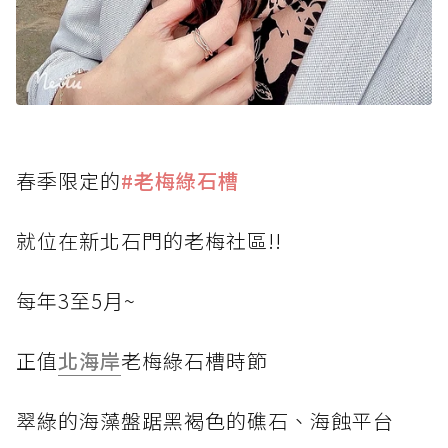
春季限定的
#老梅綠石槽
就位在新北石門的老梅社區!!
每年3至5月~
正值
北海岸
老梅綠石槽時節
翠綠的海藻盤踞黑褐色的礁石、海蝕平台