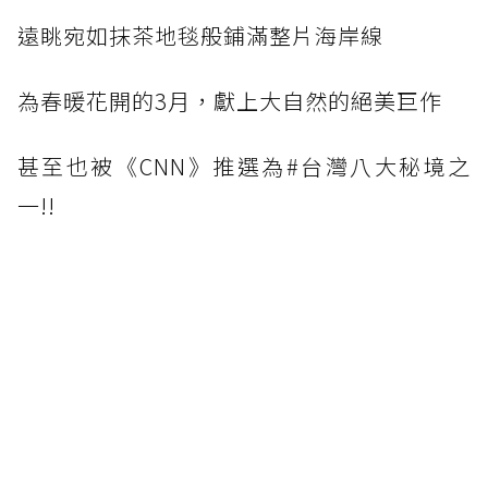
遠眺宛如抹茶地毯般鋪滿整片海岸線
為春暖花開的3月，獻上大自然的絕美巨作
甚至也被《CNN》推選為#台灣八大秘境之
一!!