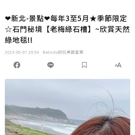
❤新北-景點❤每年3至5月★季節限定
☆石門秘境【老梅綠石槽】~欣賞天然
綠地毯!!
2023-05-07 20:54
Belinda的玩美甜蜜窩