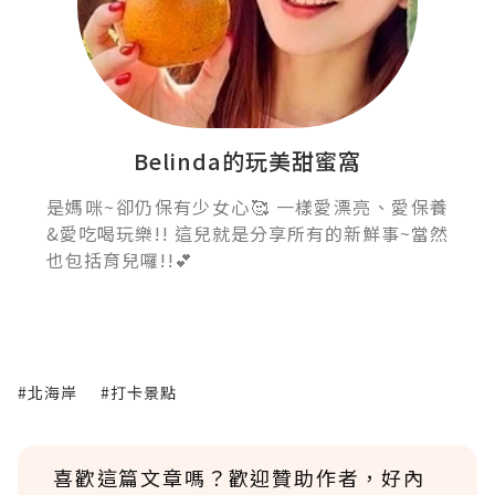
Belinda的玩美甜蜜窩
是媽咪~卻仍保有少女心🥰 一樣愛漂亮、愛保養
&愛吃喝玩樂!! 這兒就是分享所有的新鮮事~當然
也包括育兒囉!!💕
#北海岸
#打卡景點
喜歡這篇文章嗎？歡迎贊助作者，好內