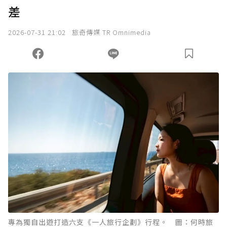
差
我已詳閱贊助說明，且同意站方的使用條款。
2026-07-31 21:02
旅奇傳媒 TR Omnimedia
您當前剩餘 U 利點數：
0
點；前往
購買點數
專為獨自出遊打造六支《一人旅行企劃》行程。 圖：何時旅