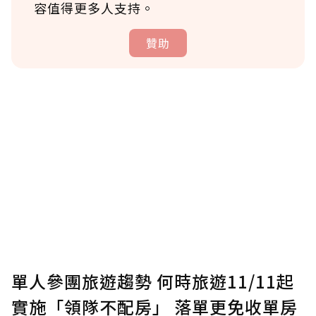
容值得更多人支持。
贊助
贊助說明
為了鼓勵作者持續創作更好的內容，會員可以
使用「贊助」功能實質回饋給喜愛的作者。可
將您認為適合的點數贈送給作者，一旦使用贊
助點數即不得撤銷，單筆贊助最低點數為30
點，最高點數沒有上限。
U 利點數 1 點 = NTD 1 元。
單人參團旅遊趨勢 何時旅遊11/11起
實施「領隊不配房」 落單更免收單房
確認送出