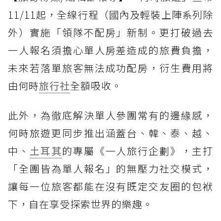
11/11起，全線行程（國內及輕裝上陣系列除
外）實施「領隊不配房」新制。更打破過去
一人報名須擔心單人房差造成的旅費負擔，
未來若落單旅客無法成功配房，衍生費用將
由何時
旅行社
全額吸收。
此外，為徹底解決單人參團常有的邊緣感，
何時旅遊更同步推出涵蓋台、韓、泰、越、
中、
土耳其
的專屬《一人旅行企劃》，主打
「全團皆為單人報名」的無壓力社交模式，
讓每一位旅客都能在沒有既定交友圈的包袱
下，自在享受探索世界的樂趣。