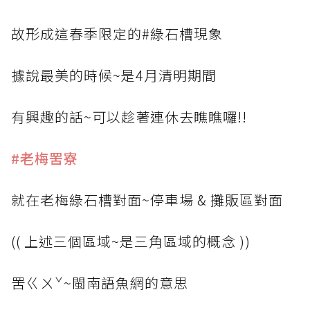
故形成這春季限定的#綠石槽現象
據說最美的時候~是4月清明期間
有興趣的話~可以趁著連休去瞧瞧囉!!
#老梅罟寮
就在老梅綠石槽對面~停車場 & 攤販區對面
(( 上述三個區域~是三角區域的概念 ))
罟ㄍㄨˇ~閩南語魚網的意思