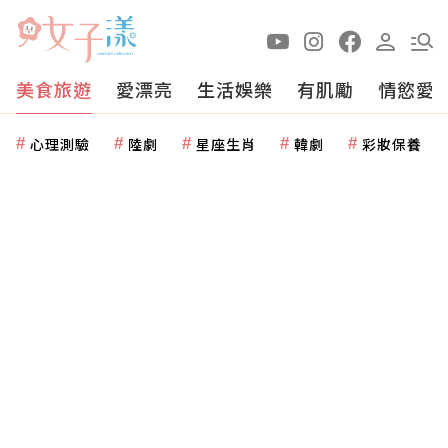
美食旅遊
愛漂亮
生活娛樂
有肌勵
情慾愛
心理測驗
陸劇
星座生肖
韓劇
彩妝保養