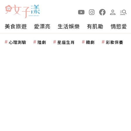
美食旅遊
愛漂亮
生活娛樂
有肌勵
情慾愛
心理測驗
陸劇
星座生肖
韓劇
彩妝保養