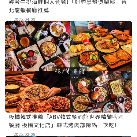
輕奢牛排海鮮個人套餐!「紐約黑幫俱樂部」台
北龍蝦餐廳推薦
2025.04.09
板橋韓式推薦「ABV韓式餐酒館世界精釀啤酒
餐廳 板橋文化店」韓式烤肉部隊鍋一次吃!
2025.02.08