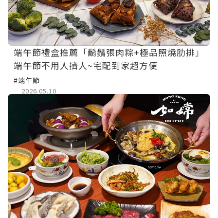
端午節禮盒推薦「鬍鬚張肉粽+極品照燒肋排」
端午節不用人擠人~宅配到家超方便
#端午節
2026.05.10