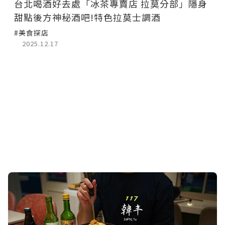
台北喝酒好去處「冰茶專賣店 拉莫分部」隱身
甜點後方神秘酒吧!特色拉莫士調酒
#美食探店
2025.12.17