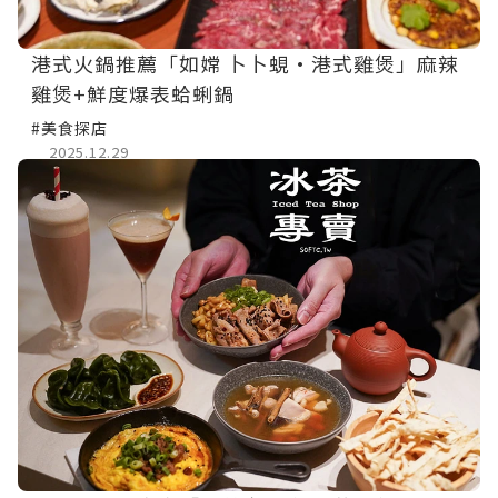
港式火鍋推薦「如嫦 卜卜蜆·港式雞煲」麻辣
雞煲+鮮度爆表蛤蜊鍋
#美食探店
2025.12.29