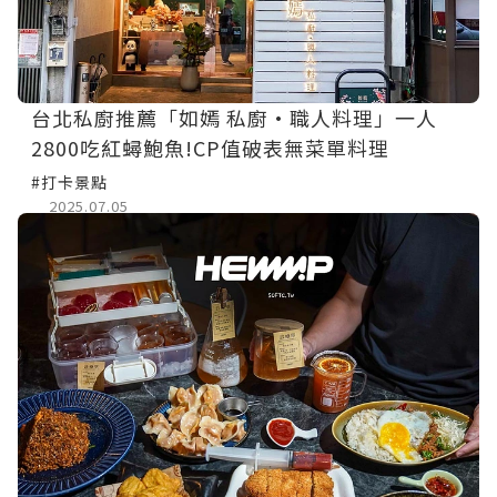
台北私廚推薦「如嫣 私廚·職人料理」一人
2800吃紅蟳鮑魚!CP值破表無菜單料理
#打卡景點
2025.07.05