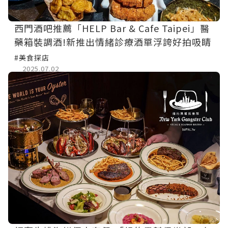
西門酒吧推薦「HELP Bar & Cafe Taipei」醫
藥箱裝調酒!新推出情緒診療酒單浮誇好拍吸睛
#美食探店
2025.07.02