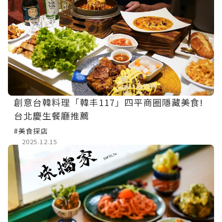
創意台韓料理「韓丰117」四平商圈隱藏美食!
台北慶生餐廳推薦
#美食探店
2025.12.15