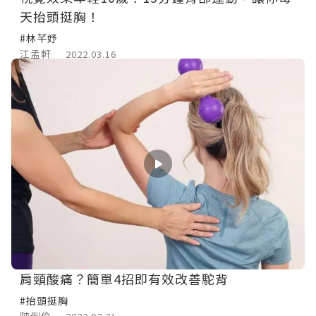
天抬頭挺胸！
#林芊妤
江孟軒
2022.03.16
肩頸酸痛？簡單4招即有效改善駝背
#抬頭挺胸
陳俐伶