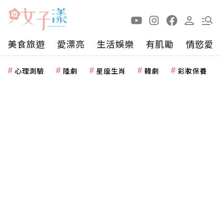
美食旅遊
愛漂亮
生活娛樂
有肌勵
情慾愛
心理測驗
陸劇
星座生肖
韓劇
彩妝保養