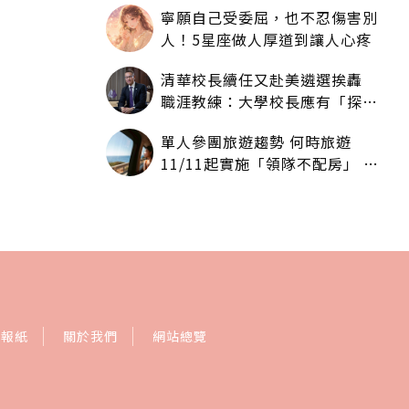
寧願自己受委屈，也不忍傷害別
人！5星座做人厚道到讓人心疼
清華校長續任又赴美遴選挨轟
職涯教練：大學校長應有「探
索」職涯權利嗎？
單人參團旅遊趨勢 何時旅遊
11/11起實施「領隊不配房」 落
單更免收單房差
訂報紙
關於我們
網站總覽