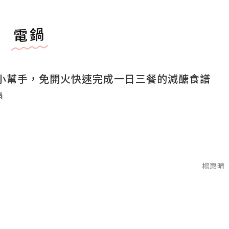
電鍋
小幫手，免開火快速完成一日三餐的減醣食譜
鍋
楊惠晴