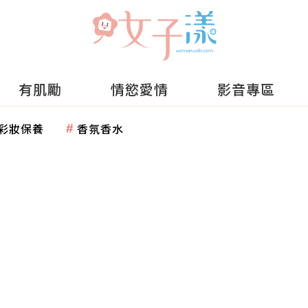
有肌勵
情慾愛情
影音專區
彩妝保養
香氛香水