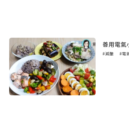
善用電氣
#減醣
#電