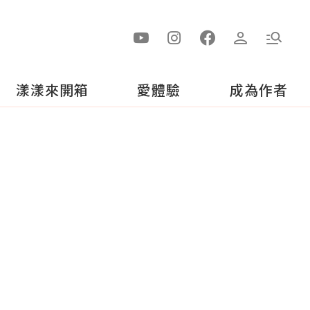
漾漾來開箱
愛體驗
成為作者