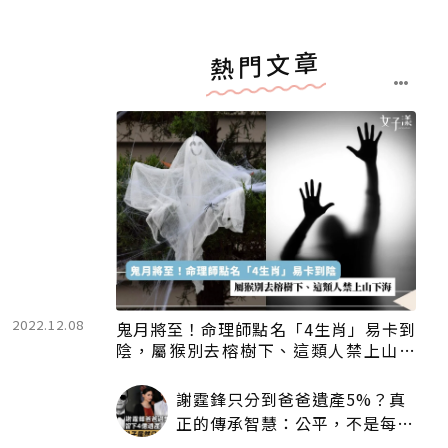
熱門文章
2022.12.08
鬼月將至！命理師點名「4生肖」易卡到
陰，屬猴別去榕樹下、這類人禁上山下
海
謝霆鋒只分到爸爸遺產5%？真
正的傳承智慧：公平，不是每個
人拿一樣多