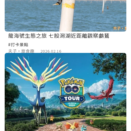
龍海號生態之旅 七股潟湖近距離觀察鸕鶿
#打卡景點
夫子。旅食趣
2026.02.16