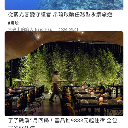
從觀光客變守護者 帛琉啟動任務型永續旅遊
#帛琉
舌尖上的旅人 Eric Hsu
2026.05.01
了了礁溪5月回歸！雲品推9888元起住宿 全包
式吃好住滿