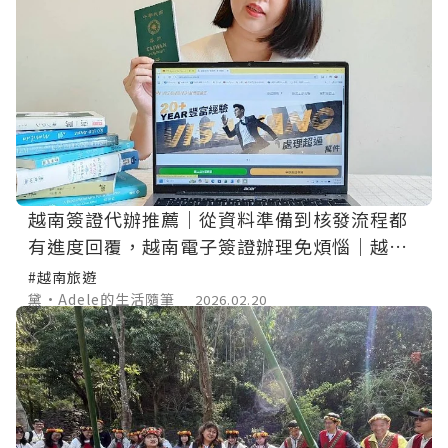
越南簽證代辦推薦｜從資料準備到核發流程都
有進度回覆，越南電子簽證辦理免煩惱｜越南
簽證王評價
#越南旅遊
黛•Adele的生活隨筆
2026.02.20