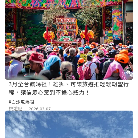
3月全台瘋媽祖！雄獅、可樂旅遊推輕鬆朝聖行
程，讓信眾心意到不擔心體力！
#白沙屯媽祖
旅遊經
2026.03.07