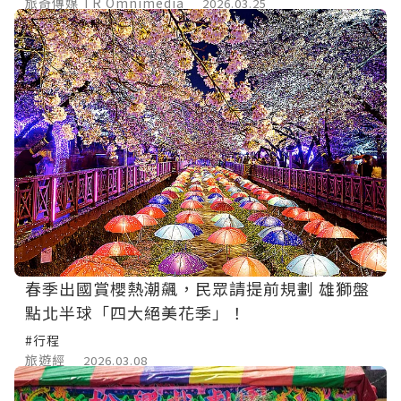
旅奇傳媒 TR Omnimedia
2026.03.25
春季出國賞櫻熱潮飆，民眾請提前規劃 雄獅盤
點北半球「四大絕美花季」！
#行程
旅遊經
2026.03.08