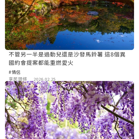
不管另一半是過動兒還是沙發馬鈴薯 這8個異
國約會提案都能重燃愛火
#情侶
享民頭條
2026.02.25