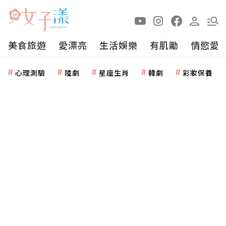
美食旅遊
愛漂亮
生活娛樂
有肌勵
情慾愛
心理測驗
陸劇
星座生肖
韓劇
彩妝保養