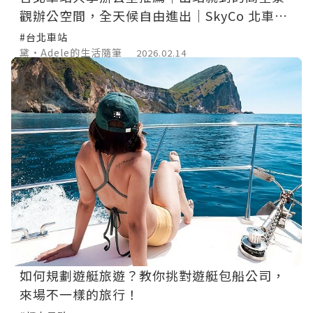
觀辦公空間，全天候自由進出｜SkyCo 北車站
前館
#台北車站
黛•Adele的生活隨筆
2026.02.14
如何規劃遊艇旅遊？教你挑對遊艇包船公司，
來場不一樣的旅行！