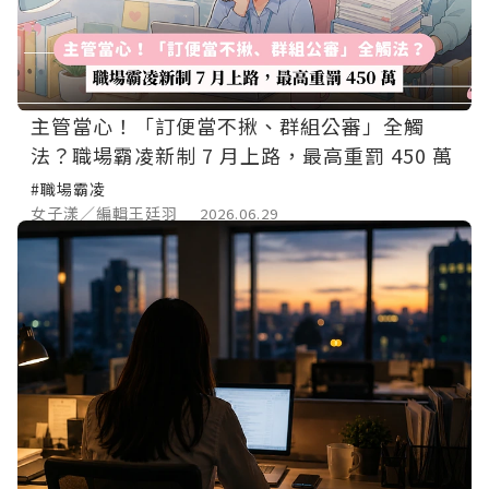
主管當心！「訂便當不揪、群組公審」全觸
法？職場霸凌新制 7 月上路，最高重罰 450 萬
#職場霸凌
女子漾／編輯王廷羽
2026.06.29