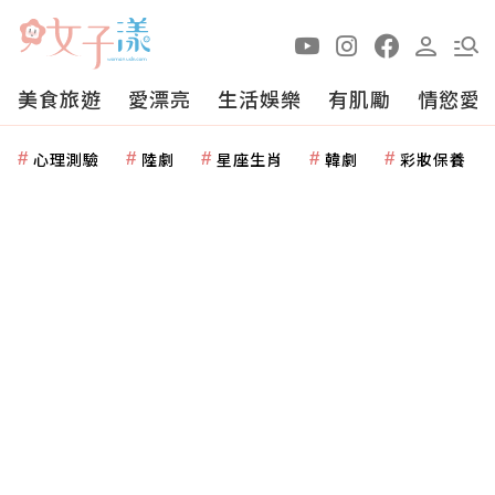
美食旅遊
愛漂亮
生活娛樂
有肌勵
情慾愛
心理測驗
陸劇
星座生肖
韓劇
彩妝保養