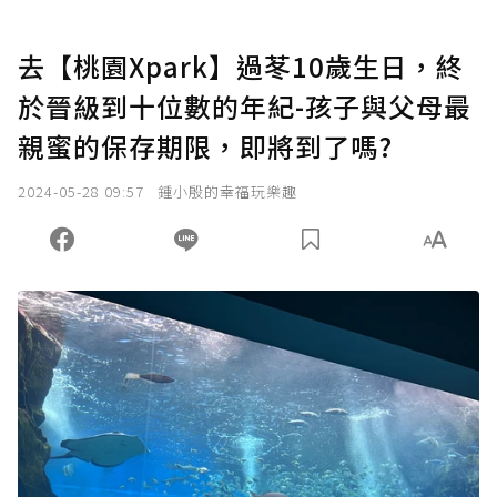
去【桃園Xpark】過苳10歲生日，終
於晉級到十位數的年紀-孩子與父母最
親蜜的保存期限，即將到了嗎?
2024-05-28 09:57
鍾小殷的幸福玩樂趣