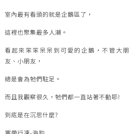
室內最有看頭的就是企鵝區了，
這裡也聚集最多人潮。
看起來笨笨呆呆到可愛的企鵝，不管大朋
友、小朋友，
總是會為牠們駐足。
而且我觀察很久，牠們都一直站著不動耶!
到底是在沉思什麼?
寒帶行凍-海豹