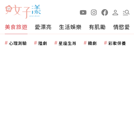
美食旅遊
愛漂亮
生活娛樂
有肌勵
情慾愛
心理測驗
陸劇
星座生肖
韓劇
彩妝保養