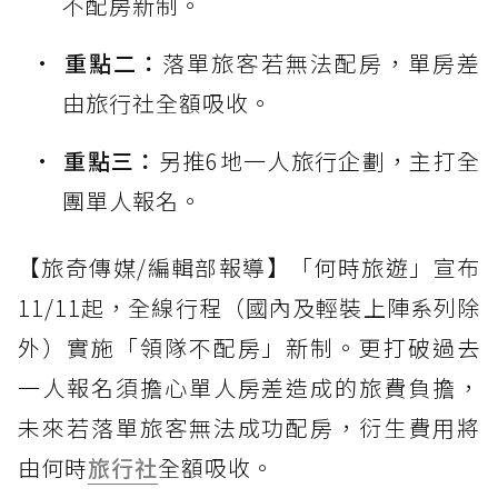
不配房新制。
重點二：
落單旅客若無法配房，單房差
由旅行社全額吸收。
重點三：
另推6地一人旅行企劃，主打全
團單人報名。
【旅奇傳媒/編輯部報導】「何時旅遊」宣布
11/11起，全線行程（國內及輕裝上陣系列除
外）實施「領隊不配房」新制。更打破過去
一人報名須擔心單人房差造成的旅費負擔，
未來若落單旅客無法成功配房，衍生費用將
由何時
旅行社
全額吸收。