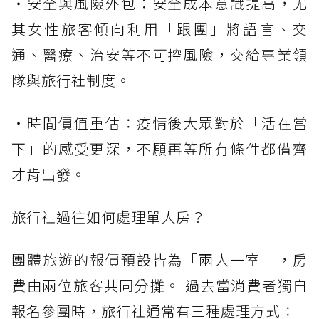
・安全與風險外包：安全成本意識提高，尤
其女性旅客傾向利用「跟團」將語言、交
通、醫療、治安等不可控風險，交給專業領
隊與旅行社制度。
・時間價值重估：疫情後大眾對於「活在當
下」的感受更深，不願再等所有條件都備齊
才肯出發。
旅行社過往如何處理單人房？
團體旅遊的報價預設皆為「兩人一室」，房
費由兩位旅客共同分攤。 過去當消費者獨自
報名參團時，旅行社通常有三種處理方式：