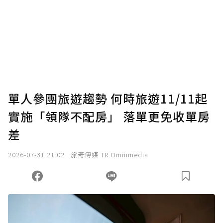
為了鼓勵作者持續創作更好的內容，會員可以
使用「贊助」功能實質回饋給喜愛的作者。可
將您認為適合的點數贈送給作者，一旦使用贊
助點數即不得撤銷，單筆贊助最低點數為30
點，最高點數沒有上限。
U 利點數 1 點 = NTD 1 元。
單人參團旅遊趨勢 何時旅遊11/11起
實施「領隊不配房」 落單更免收單房
確認送出
差
我已詳閱贊助說明，且同意站方的使用條款。
2026-07-31 21:02
旅奇傳媒 TR Omnimedia
您當前剩餘 U 利點數：
0
點；前往
購買點數