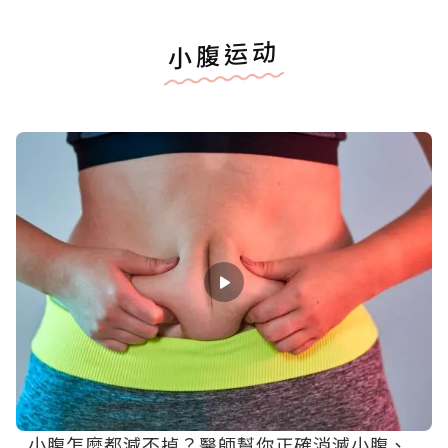
小腹运动
小腹怎麼都減不掉？醫師幫你正確消滅小腹、