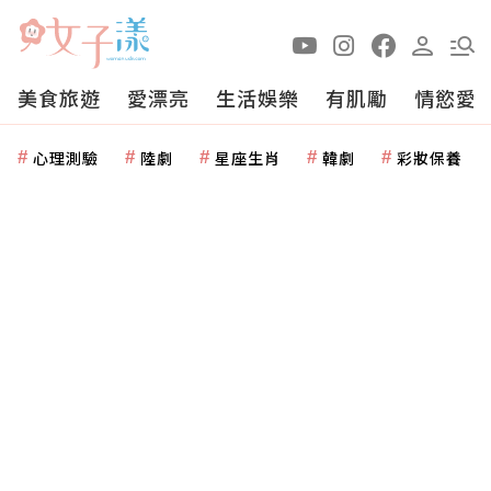
美食旅遊
愛漂亮
生活娛樂
有肌勵
情慾愛
心理測驗
陸劇
星座生肖
韓劇
彩妝保養