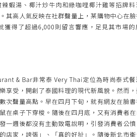
酸辣蝦湯、椰汁炒牛肉和綠咖哩椰汁雞等招牌料
。其高人氣反映在社群聲量上，某購物中心在臉
就獲得了超過6,000則留言響應，足見其市場
ant & Bar
非常泰 Very Thai定位為時尚泰式
樂享受，開創了泰國料理的現代新風貌。然而，
數次聲量高點。早在四月下旬，就有網友在臉書
鼠在桌子下穿梭。隨後在四月底，又有消費者在
發一週後都沒有主動致電說明，引發消費者公憤
的店家，誇張」、「真的好扯」。隨後新北市衛