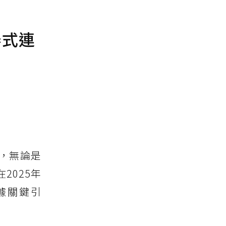
泰式連
，無論是
2025年
數據關鍵引