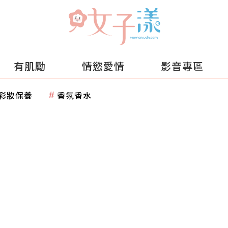
有肌勵
情慾愛情
影音專區
彩妝保養
香氛香水