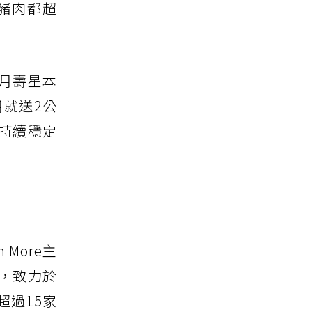
豬肉都超
月壽星本
就送2公
持續穩定
More主
，致力於
超過15家