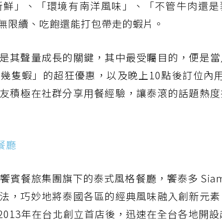
新鮮」、「環境有南洋風味」、「不管牛肉還是
無限續、吃飽還能打包帶走的蝦片。
是其聲量成長的關鍵，其中最受矚目的，便是當
幾隻蝦」的超狂優惠，以及晚上10點後訂位內用
友積極在社群分享用餐經驗，讓泰滾的話題熱度
格餐廳
饗賓餐旅集團旗下的泰式風格餐廳，饗泰多 Siam 
法，巧妙地將泰國各區的經典風味融入創新元素
013年在台北創立首店後，迅速在全台各地開設