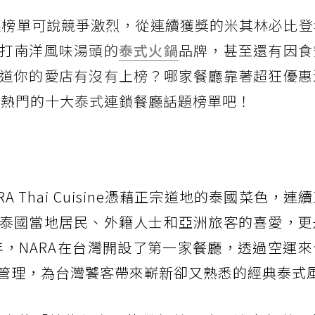
餐廳榜單可說競爭激烈，從連續獲獎的米其林必比
打南洋風味湯頭的
泰式火鍋
品牌，甚至還有因食
道你的愛店有沒有上榜？哪家餐廳靠著超狂優惠
最熱門的十大泰式連鎖餐廳話題榜單吧！
RA Thai Cuisine憑藉正宗道地的泰國菜色，
泰國當地居民、外籍人士和亞洲旅客的喜愛，更
年，NARA在台灣開設了第一家餐廳，透過空運
管理，為台灣饕客帶來嶄新卻又熟悉的經典泰式