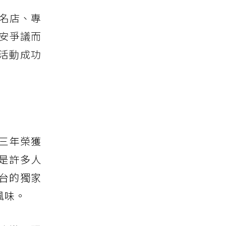
登名店、專
安爭議而
活動成功
連續三年榮獲
是許多人
來台的獨家
風味。