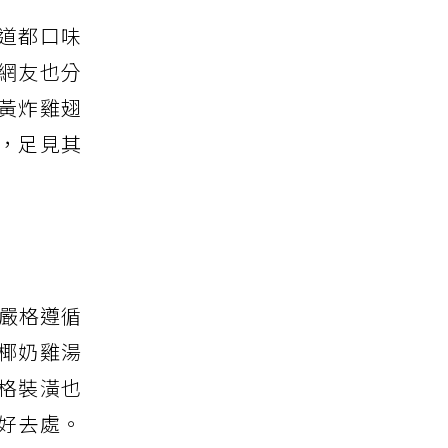
道都口味
網友也分
黃炸雞翅
，足見其
嚴格遵循
椰奶雞湯
格裝潢也
好去處。