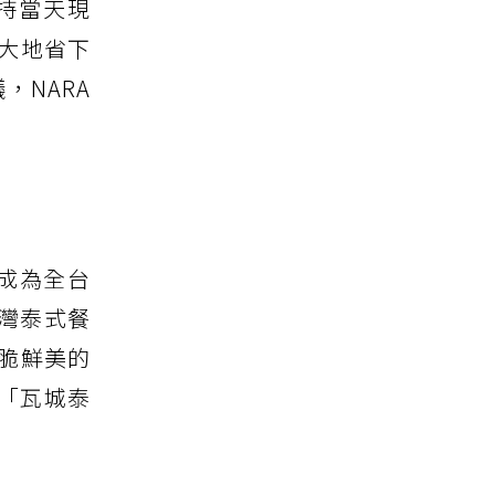
堅持當天現
大地省下
NARA
已成為全台
灣泰式餐
脆鮮美的
「瓦城泰