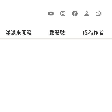
漾漾來開箱
愛體驗
成為作者