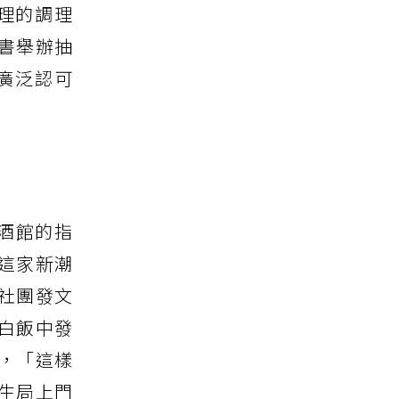
理的調理
書舉辦抽
的廣泛認可
餐酒館的指
這家新潮
社團發文
白飯中發
，「這樣
生局上門