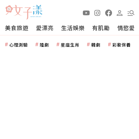
美食旅遊
愛漂亮
生活娛樂
有肌勵
情慾愛
心理測驗
陸劇
星座生肖
韓劇
彩妝保養