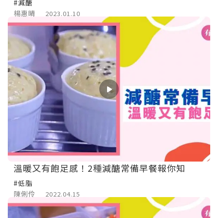
#減醣
楊惠晴
2023.01.10
溫暖又有飽足感！2種減醣常備早餐報你知
#低脂
陳俐伶
2022.04.15