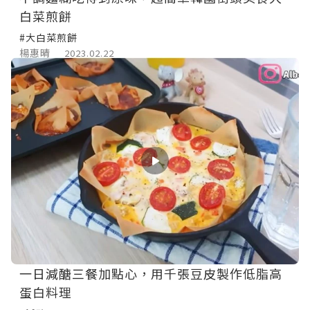
白菜煎餅
#大白菜煎餅
楊惠晴
2023.02.22
一日減醣三餐加點心，用千張豆皮製作低脂高
蛋白料理