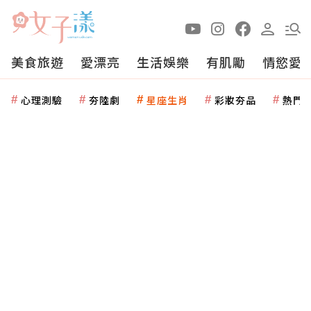
美食旅遊
愛漂亮
生活娛樂
有肌勵
情慾愛
心理測驗
夯陸劇
星座生肖
彩妝夯品
熱門