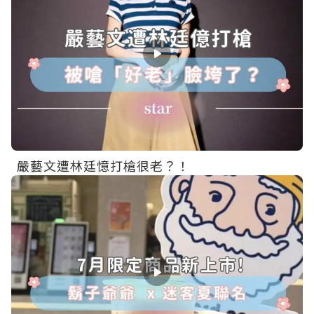
嚴藝文遭林廷憶打槍很老？！