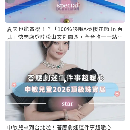
夏天也能賞櫻！？「100%哆啦A夢櫻花節 in 台
北」快閃店登陸松山文創園區，全台唯一一站免
費入場～
申敏兒來到台北啦！答應劇迷這件事超暖心