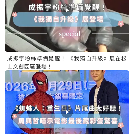
成振宇粉絲準備覺醒！ 《我獨自升級》展在松
山文創園區登場！