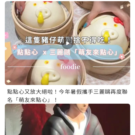
點點心又放大絕啦！今年暑假攜手三麗鷗再度聯
名「萌友來點心」！