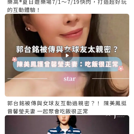
樂高®夏日遊樂場7/1～7/19快閃，打造超好玩
的互動體驗！
郭台銘被傳與女球友互動過親密？！ 陳美鳳挺
曾馨瑩夫妻 一起聚會吃飯很正常