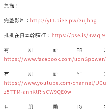
負擔！
完整影片：
http://yt1.piee.pw/3ujhng
批批在日本幹嘛YT：
https://pse.is/3vaqj9
有肌勵FB：
https://www.facebook.com/udnGpower/
有肌勵YT：
https://www.youtube.com/channel/UCu
z5TTM-anhKtRfsCW9QE0w
有肌勵IG：