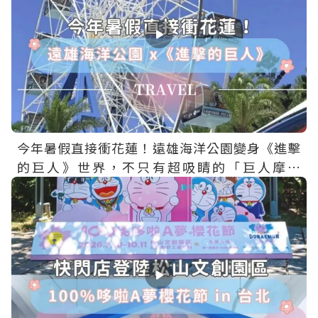
今年暑假直接衝花蓮！遠雄海洋公園變身《進擊
的巨人》世界，不只有超吸睛的「巨人摩天
輪」，還有主題場景、限定餐點、聯名周邊一次
收集