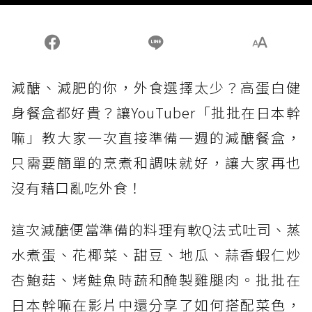
減醣、減肥的你，外食選擇太少？高蛋白健
身餐盒都好貴？讓YouTuber「批批在日本幹
嘛」教大家一次直接準備一週的減醣餐盒，
只需要簡單的烹煮和調味就好，讓大家再也
沒有藉口亂吃外食！
這次減醣便當準備的料理有軟Q法式吐司、蒸
水煮蛋、花椰菜、甜豆、地瓜、蒜香蝦仁炒
杏鮑菇、烤鮭魚時蔬和醃製雞腿肉。批批在
日本幹嘛在影片中還分享了如何搭配菜色，