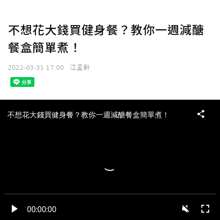
不想花大錢買健身餐？教你一週減醣
餐盒簡單煮！
2022-03-31 17:00
江孟軒