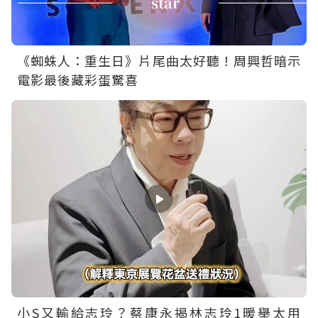
《蜘蛛人：重生日》片尾曲太好聽！周興哲暗示
電影最後藏彩蛋驚喜
小S又輸給志玲？蔡康永揭林志玲1暖舉太用