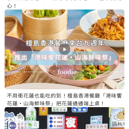
心！
不用衝花蓮也能吃的到！檀島香港餐廳「港味饗
花蓮・山海鮮味祭」把花蓮通通端上桌！