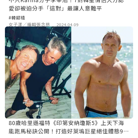
愛卻被迫分手「這對」最讓人意難平
#韓韶禧
女子漾／編輯張念慈
2024.04.09
80歲哈里遜福特《印第安納瓊斯5》上天下海
能跑馬秘訣公開！打造好萊塢巨星絕佳體態9大