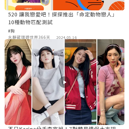
520 讓我戀愛吧！探探推出「命定動物戀人」
10種動物匹配測試
#狗
水靜葳環遊世界366天
2024.05.16
不只Karina分手李宰旭！7對韓星情侶大方認