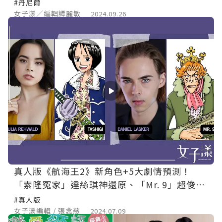
對睡到翻！
#丹尼爾
女子漾／編輯譚麗敏
2024.09.26
真人版《航海王2》新角色+5大劇情預測！
「索隆冤家」達絲琪神還原、「Mr. 9」超俊
美！
#真人版
女子漾編輯 / 張念慈
2024.07.09