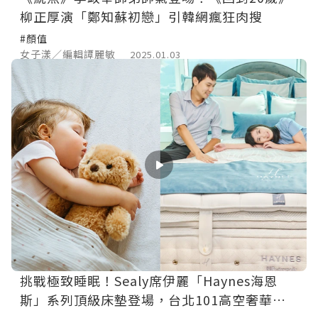
柳正厚演「鄭知蘇初戀」引韓網瘋狂肉搜
#顏值
女子漾／編輯譚麗敏
2025.01.03
挑戰極致睡眠！Sealy席伊麗「Haynes海恩
斯」系列頂級床墊登場，台北101高空奢華派