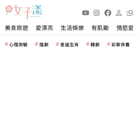
美食旅遊
愛漂亮
生活娛樂
有肌勵
情慾愛
心理測驗
陸劇
星座生肖
韓劇
彩妝保養