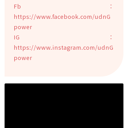
Fb：
https://www.facebook.com/udnG
power
IG：
https://www.instagram.com/udnG
power