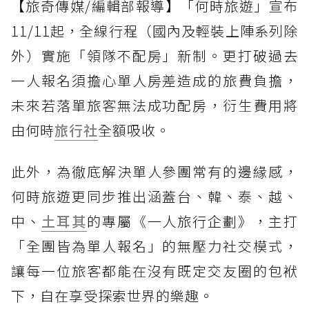
【旅奇傳媒/編輯部報導】「何時旅遊」宣布
11/11起，全線行程（國內及輕裝上陣系列除
外）實施「領隊不配房」新制。更打破過去
一人報名須擔心單人房差造成的旅費負擔，
未來若落單旅客無法成功配房，衍生費用將
由何時
旅行社
全額吸收。
此外，為徹底解決單人參團常有的邊緣感，
何時旅遊更同步推出涵蓋台、韓、泰、越、
中、
土耳其
的專屬《一人旅行企劃》，主打
「全團皆為單人報名」的無壓力社交模式，
讓每一位旅客都能在沒有既定交友圈的包袱
下，自在享受探索世界的樂趣。