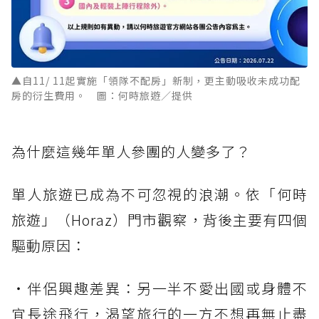
▲自11/ 11起實施「領隊不配房」新制，更主動吸收未成功配
房的衍生費用。 圖：何時旅遊／提供
為什麼這幾年單人參團的人變多了？
單人旅遊已成為不可忽視的浪潮。依「何時
旅遊」（Horaz）門市觀察，背後主要有四個
驅動原因：
・伴侶興趣差異：另一半不愛出國或身體不
宜長途飛行，渴望旅行的一方不想再無止盡