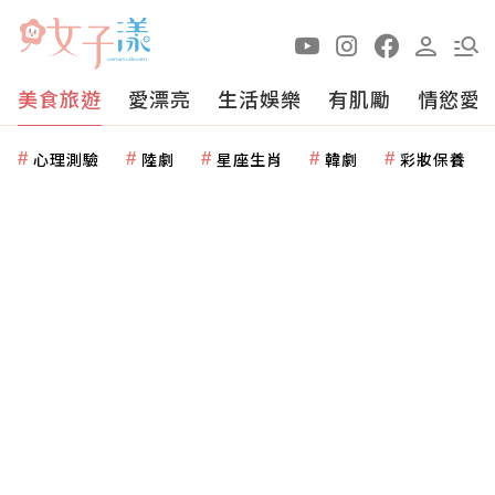
美食旅遊
愛漂亮
生活娛樂
有肌勵
情慾愛
心理測驗
陸劇
星座生肖
韓劇
彩妝保養