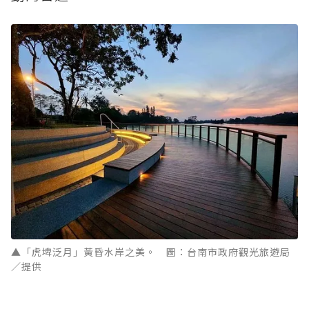
▲「虎埤泛月」黃昏水岸之美。 圖：台南市政府觀光旅遊局
／提供