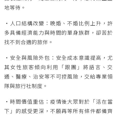
地等待。
・人口結構改變：晚婚、不婚比例上升，許
多具備經濟能力與時間的單身族群，卻苦於
找不到合適的旅伴。
・安全與風險外包：安全成本意識提高，尤
其女性旅客傾向利用「跟團」將語言、交
通、醫療、治安等不可控風險，交給專業領
隊與旅行社制度。
・時間價值重估：疫情後大眾對於「活在當
下」的感受更深，不願再等所有條件都備齊