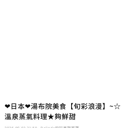
❤日本❤湯布院美食【旬彩浪漫】~☆
溫泉蒸氣料理★夠鮮甜
2026-08-02 21:50
Belinda的玩美甜蜜窩