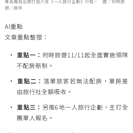
專為獨自出遊打造六支《一人旅行企劃》行程。 圖：何時旅
遊／提供
AI重點
文章重點整理：
重點一：
何時旅遊11/11起全面實施領隊
不配房新制。
重點二：
落單旅客若無法配房，單房差
由旅行社全額吸收。
重點三：
另推6地一人旅行企劃，主打全
團單人報名。