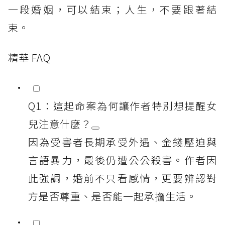
一段婚姻，可以結束；人生，不要跟著結
束。
精華 FAQ
Q1：這起命案為何讓作者特別想提醒女
兒注意什麼？
因為受害者長期承受外遇、金錢壓迫與
言語暴力，最後仍遭公公殺害。作者因
此強調，婚前不只看感情，更要辨認對
方是否尊重、是否能一起承擔生活。