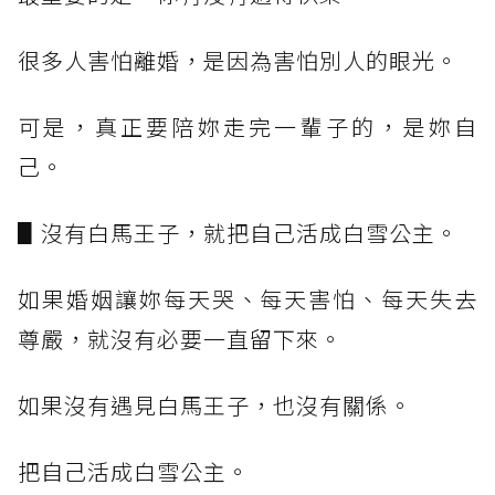
很多人害怕離婚，是因為害怕別人的眼光。
可是，真正要陪妳走完一輩子的，是妳自
己。
▋沒有白馬王子，就把自己活成白雪公主。
如果婚姻讓妳每天哭、每天害怕、每天失去
尊嚴，就沒有必要一直留下來。
如果沒有遇見白馬王子，也沒有關係。
把自己活成白雪公主。