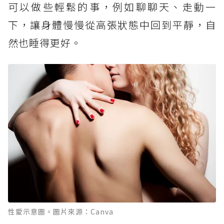
可以做些輕鬆的事，例如聊聊天、走動一
下，讓身體慢慢從高張狀態中回到平靜，自
然也睡得更好。
性愛示意圖。圖片來源：Canva