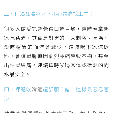
三、口渴狂灌冰水？小心胃痛找上門！
很多人做愛完會覺得口乾舌燥，這時若拿起
冰水猛灌，其實是對胃的一大刺激。因為性
愛時腸胃的血流會減少，這時喝下冰涼飲
料，會讓胃腸道因劇烈冷縮導致不適，甚至
出現胃絞痛。建議這時候喝常溫或微溫的開
水最安全。
四、裸體吹
冷氣
超舒服？錯！這樣最容易著
涼！