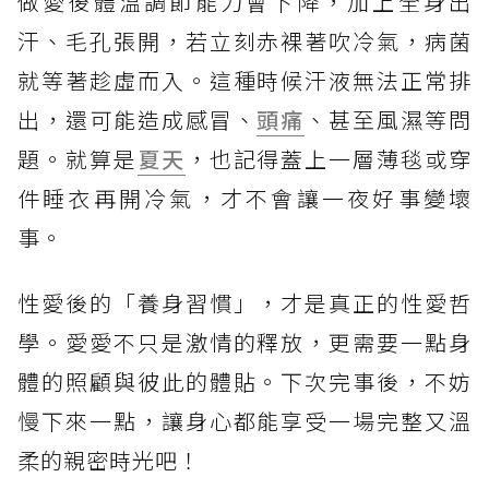
做愛後體溫調節能力會下降，加上全身出
汗、毛孔張開，若立刻赤裸著吹冷氣，病菌
就等著趁虛而入。這種時候汗液無法正常排
出，還可能造成感冒、
頭痛
、甚至風濕等問
題。就算是
夏天
，也記得蓋上一層薄毯或穿
件睡衣再開冷氣，才不會讓一夜好事變壞
事。
性愛後的「養身習慣」，才是真正的性愛哲
學。愛愛不只是激情的釋放，更需要一點身
體的照顧與彼此的體貼。下次完事後，不妨
慢下來一點，讓身心都能享受一場完整又溫
柔的親密時光吧！