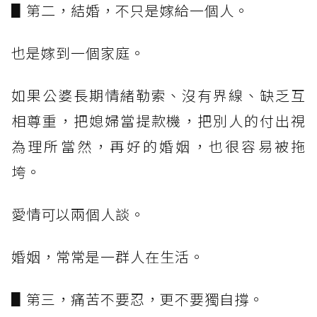
▋第二，結婚，不只是嫁給一個人。
也是嫁到一個家庭。
如果公婆長期情緒勒索、沒有界線、缺乏互
相尊重，把媳婦當提款機，把別人的付出視
為理所當然，再好的婚姻，也很容易被拖
垮。
愛情可以兩個人談。
婚姻，常常是一群人在生活。
▋第三，痛苦不要忍，更不要獨自撐。