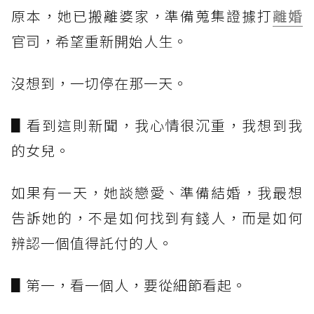
原本，她已搬離婆家，準備蒐集證據打
離婚
官司，希望重新開始人生。
沒想到，一切停在那一天。
▋看到這則新聞，我心情很沉重，我想到我
的女兒。
如果有一天，她談戀愛、準備結婚，我最想
告訴她的，不是如何找到有錢人，而是如何
辨認一個值得託付的人。
▋第一，看一個人，要從細節看起。