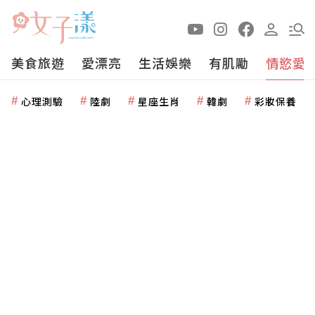
美食旅遊
愛漂亮
生活娛樂
有肌勵
情慾愛
心理測驗
陸劇
星座生肖
韓劇
彩妝保養