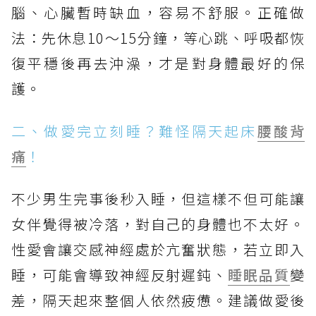
腦、心臟暫時缺血，容易不舒服。正確做
法：先休息10～15分鐘，等心跳、呼吸都恢
復平穩後再去沖澡，才是對身體最好的保
護。
二、做愛完立刻睡？難怪隔天起床
腰酸背
痛
！
不少男生完事後秒入睡，但這樣不但可能讓
女伴覺得被冷落，對自己的身體也不太好。
性愛會讓交感神經處於亢奮狀態，若立即入
睡，可能會導致神經反射遲鈍、
睡眠品質
變
差，隔天起來整個人依然疲憊。建議做愛後