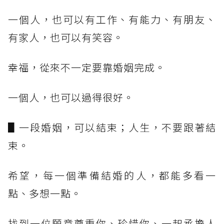
一個人，也可以有工作、有能力、有朋友、
有家人，也可以有笑容。
幸福，從來不一定要靠婚姻完成。
一個人，也可以過得很好。
▋一段婚姻，可以結束；人生，不要跟著結
束。
希望，每一個準備結婚的人，都能多看一
點、多想一點。
找到一位願意尊重你、珍惜你、一起承擔人