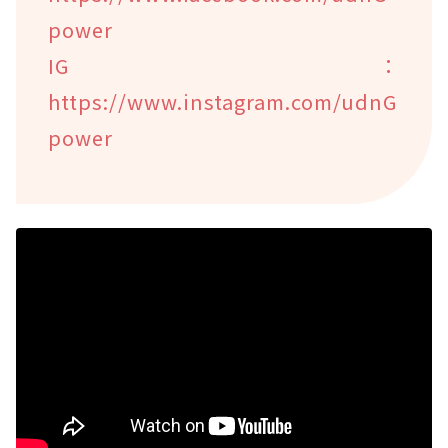
power
IG：
https://www.instagram.com/udnG
power