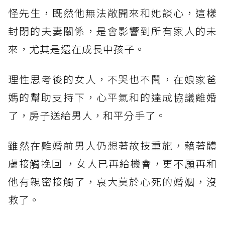
怪先生，既然他無法敞開來和她談心，這樣
封閉的夫妻關係，是會影響到所有家人的未
來，尤其是還在成長中孩子。
理性思考後的女人，不哭也不鬧，在娘家爸
媽的幫助支持下，心平氣和的達成協議離婚
了，房子送給男人，和平分手了。
雖然在離婚前男人仍想著故技重施，藉著體
膚接觸挽回 ，女人已再給機會，更不願再和
他有親密接觸了，哀大莫於心死的婚姻，沒
救了。