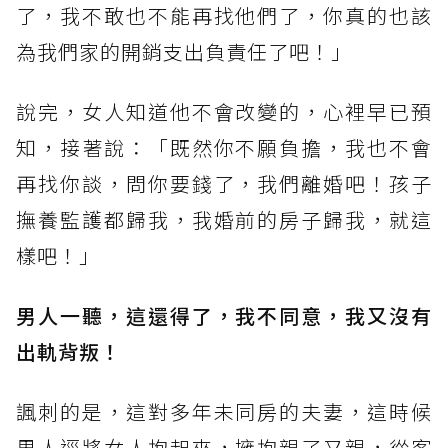
了，我不敢也不能再找他們了，你真的也該
為我們家的開銷支出負責任了吧！」
說完，女人知道他不會改變的，心裡早已預
知，接著說：「既然你不願負擔，我也不會
再找你談，問你要錢了，我們離婚吧！孩子
撫養監護都歸我，我婚前的房子歸我，就這
樣吧！」
男人一聽，這還得了，我不同意，我又沒有
出軌背叛！
諷刺的是，這對多年未同房的夫妻，這時候
男人逕將女人抱起來，擁抱親了又親，從客