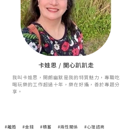
卡娃思 / 開心趴趴走
我叫卡娃思，開朗幽默是我的特質魅力，專職吃
喝玩樂的工作超過十年，樂在好攝，善於專題分
享。
#離婚
#金錢
#積蓄
#兩性關係
#心理諮商