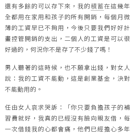
還有多餘的可以存下來，我的
積蓄
在這幾年
全都用在家用和孩子的所有開銷，每個月微
薄的工資早已不夠用，今後只要我們好好計
畫控管開銷的支出，二個人的工資是可以很
好過的，何況你不是存了不少錢了嗎！
男人聽著的這時候，也不願拿出錢，對女人
說：我的工資不能動，這是創業基金，決對
不能動用的。
任由女人哀求哭訴：「你只要負擔孩子的補
習費就好，我真的已經沒有臉向親友借，每
一次借錢我的心都會痛，他們已經擔心多年