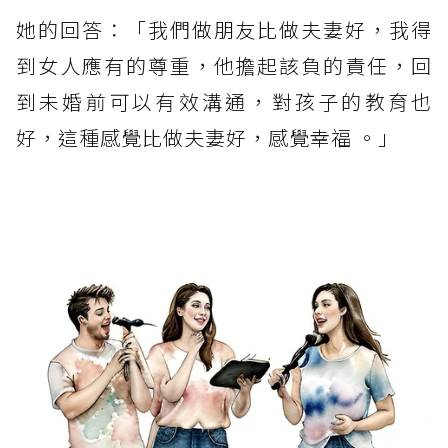
她的回答：「我們做朋友比做夫妻好，我得
到女人應有的尊重，他擔起該負的責任，回
到未婚前可以有效溝通，對孩子的教育也
好，這種感覺比做夫妻好，感覺幸福 。」