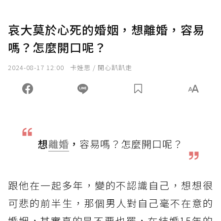
哀大莫於心死的婚姻，想離婚，容易
嗎？怎麼開口呢？
2024-08-17 12:00
卡娃思 / 開心趴趴走
想
離婚
，
容易嗎？怎麼開口呢？
跟他在一起多年，變的不認識自己，想想很
可悲的前半生，那個男人對自己毫不在意的
婚姻，其實真的是不要也罷，在結婚15年的