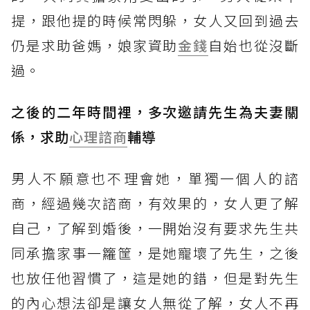
提，跟他提的時候常閃躲，女人又回到過去
仍是求助爸媽，娘家資助
金錢
自始也從沒斷
過。
之後的二年時間裡，多次邀請先生為夫妻關
係，求助
心理諮商
輔導
男人不願意也不理會她，單獨一個人的諮
商，經過幾次諮商，有效果的，女人更了解
自己，了解到婚後，一開始沒有要求先生共
同承擔家事一籮筐，是她寵壞了先生，之後
也放任他習慣了，這是她的錯，但是對先生
的內心想法卻是讓女人無從了解，女人不再