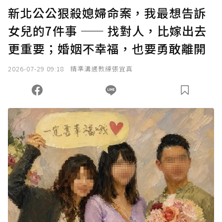
U 利點數 1 點 = NTD 1 元。
新北公公狠殺媳婦命案，我最想告訴
女兒的7件事 —— 找對人，比嫁出去
確認送出
更重要；婚姻不幸福，也要勇敢離開
我已詳閱贊助說明，且同意站方的使用條款。
2026-07-29 09:18
精準溝通教練張宜真
您當前剩餘 U 利點數：
0
點；前往
購買點數