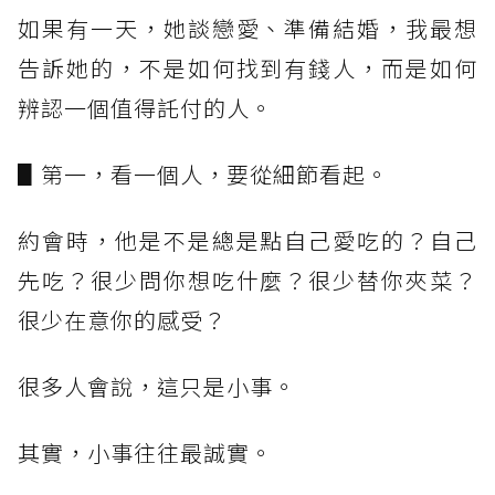
如果有一天，她談戀愛、準備結婚，我最想
告訴她的，不是如何找到有錢人，而是如何
辨認一個值得託付的人。
▋第一，看一個人，要從細節看起。
約會時，他是不是總是點自己愛吃的？自己
先吃？很少問你想吃什麼？很少替你夾菜？
很少在意你的感受？
很多人會說，這只是小事。
其實，小事往往最誠實。