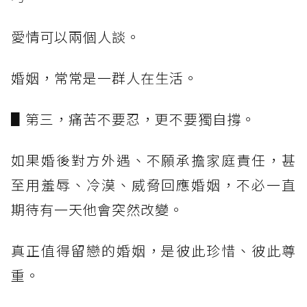
愛情可以兩個人談。
婚姻，常常是一群人在生活。
▋第三，痛苦不要忍，更不要獨自撐。
如果婚後對方外遇、不願承擔家庭責任，甚
至用羞辱、冷漠、威脅回應婚姻，不必一直
期待有一天他會突然改變。
真正值得留戀的婚姻，是彼此珍惜、彼此尊
重。