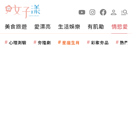
美食旅遊
愛漂亮
生活娛樂
有肌勵
情慾愛
心理測驗
夯陸劇
星座生肖
彩妝夯品
熱門