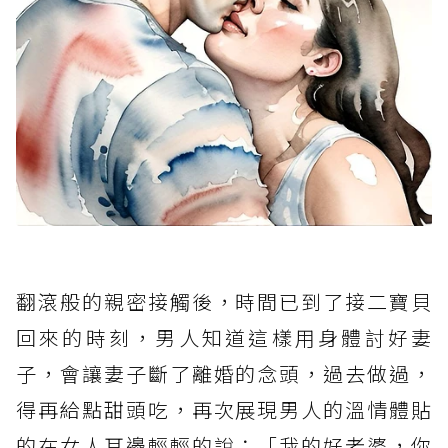
翻滾般的親密接觸後，時間已到了接二寶貝
回來的時刻，男人知道這樣用身體討好妻
子，會讓妻子斷了離婚的念頭，過去做過，
得再給點甜頭吃，再次展現男人的溫情體貼
的在女人耳邊輕輕的說：「我的好老婆，你