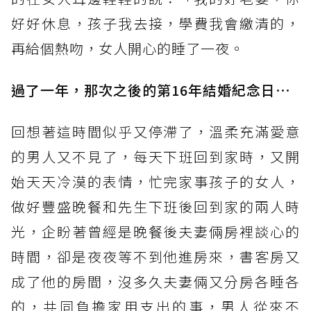
好好休息，孩子我去接，學費我會繳清的，
再給個熱吻，女人開心的睡了一夜。
過了一年，那次之後的第16年結婚紀念日⋯
回想著這時間似乎又停滯了，溫柔充滿愛意
的男人又不見了，每天下班回到家時，又開
始天天冷漠的表情，忙完家事孩子的女人，
做好豐盛晚餐和先生下班後回到家的兩人時
光，企盼著曾經是晚餐後夫妻倆房裡談心的
時間，卻是夜夜等不到他進房來，書客房又
成了他的房間，沒多久夫妻倆又分房各睡各
的，共同負擔家用支出的事，男人從來不