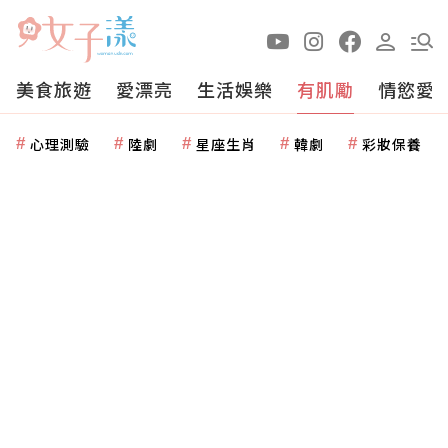
美食旅遊
愛漂亮
生活娛樂
有肌勵
情慾愛
心理測驗
陸劇
星座生肖
韓劇
彩妝保養