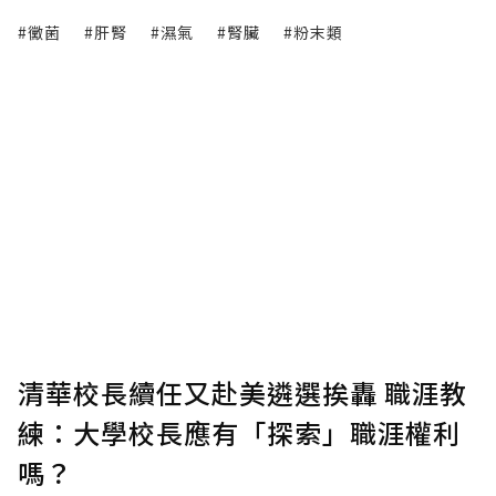
#黴菌
#肝腎
#濕氣
#腎臟
#粉末類
清華校長續任又赴美遴選挨轟 職涯教
練：大學校長應有「探索」職涯權利
嗎？