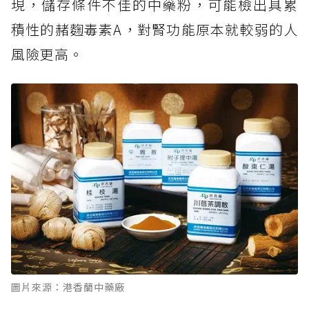
現，儲存條件不佳的中藥粉，可能檢出具累
積性的赭麴毒素A，對腎功能原本就較弱的人
風險更高。
圖片來源：港香蘭中藥廠