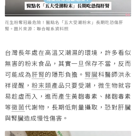
花生粉奪冠最危險！醫點名「五大受潮粉末」長期吃恐傷肝
腎。圖片來源：聯合報系資料照
台灣長年處在高溫又潮濕的環境，許多看似
無害的粉末食品，其實一旦保存不當，反而
可能成為
肝腎
的隱形負擔。
腎臟
科醫師洪永
祥提醒，
粉末類
產品只要受潮，微生物就容
易趁虛而入，進而產生黃麴毒素、赭麴毒素
等
黴菌
代謝物，長期低劑量攝取，恐對肝臟
與腎臟造成慢性傷害。