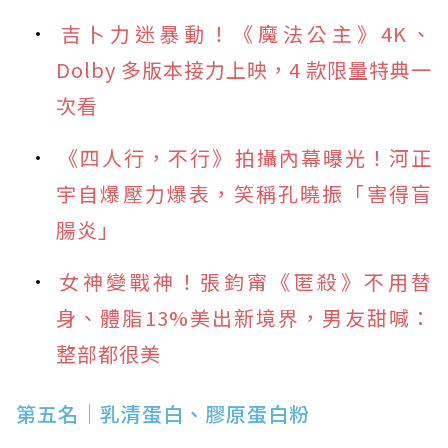
吉卜力迷暴動！《魔法公主》4K、
Dolby 多版本接力上映，4 款限量特典一
次看
《四人行，不行》拍攝內幕曝光！河正
宇自爆壓力爆表，笑稱孔曉振「害得盲
腸炎」
女神變戰神！張鈞甯《匿殺》不用替
身、體脂13%美出新境界，男友甜喊：
整部都很美
第五名｜乳清蛋白、膠原蛋白粉