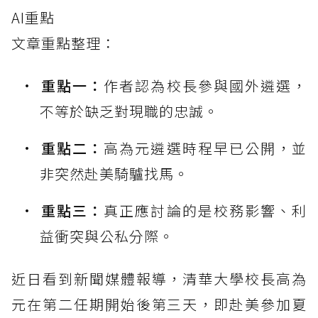
AI重點
文章重點整理：
重點一：
作者認為校長參與國外遴選，
不等於缺乏對現職的忠誠。
重點二：
高為元遴選時程早已公開，並
非突然赴美騎驢找馬。
重點三：
真正應討論的是校務影響、利
益衝突與公私分際。
近日看到新聞媒體報導，清華大學校長高為
元在第二任期開始後第三天，即赴美參加夏