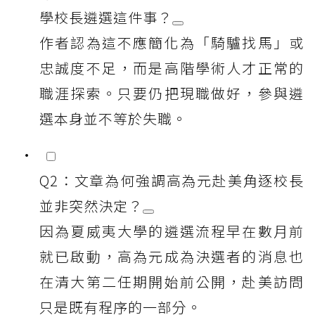
學校長遴選這件事？
作者認為這不應簡化為「騎驢找馬」或
忠誠度不足，而是高階學術人才正常的
職涯探索。只要仍把現職做好，參與遴
選本身並不等於失職。
Q2：文章為何強調高為元赴美角逐校長
並非突然決定？
因為夏威夷大學的遴選流程早在數月前
就已啟動，高為元成為決選者的消息也
在清大第二任期開始前公開，赴美訪問
只是既有程序的一部分。