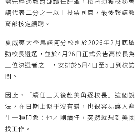
需先經過教育部續任評鑑，接著須獲校務會
議代表二分之一以上投票同意，最後報請教
育部核定續聘。
夏威夷大學馬諾阿分校則於2026年2月底啟
動校長遴選，並於4月26日正式公告高校長為
三位決選者之一，安排於5月4日至5日到校訪
問。
因此，「續任三天後赴美角逐校長」這個說
法，在日期上似乎沒有錯，也很容易讓人產
生一種印象：他才剛續任，突然就想到美國
找工作。