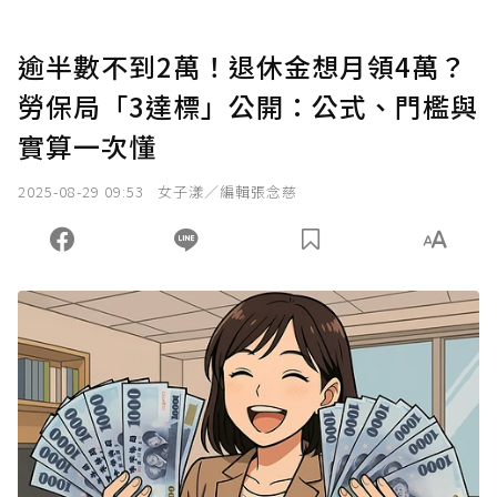
逾半數不到2萬！退休金想月領4萬？
勞保局「3達標」公開：公式、門檻與
實算一次懂
2025-08-29 09:53
女子漾／編輯張念慈