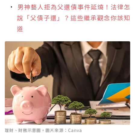
男神藝人拒為父還債事件延燒！法律怎
說「父債子還」？這些繼承觀念你該知
道
理財、財務示意圖。圖片來源：Canva