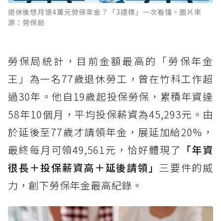
退休後想月領4萬元勞保年金？「3達標」一次看懂。圖片來
源：勞保局
勞保局統計，目前金額最高的「勞保年金
王」為一名77歲退休勞工，曾在竹科工作超
過30年。他自19歲起投保勞保，累積年資達
58年10個月，平均投保薪資為45,293元。由
於延後至77歲才請領年金，展延加給20%，
最終每月可領49,561元，恰好體現了
「年資
很長＋投保薪資高＋延後請領」
三要件的威
力，創下勞保年金最高紀錄。