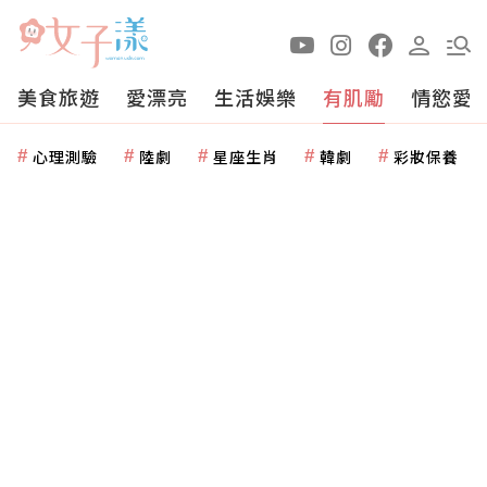
美食旅遊
愛漂亮
生活娛樂
有肌勵
情慾愛
心理測驗
陸劇
星座生肖
韓劇
彩妝保養