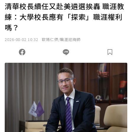
清華校長續任又赴美遴選挨轟 職涯教
練：大學校長應有「探索」職涯權利
嗎？
2026-08-02 10:32
歐陽仁傑/職涯諮詢師