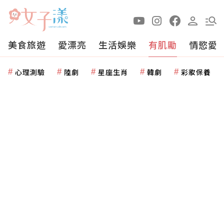
美食旅遊
愛漂亮
生活娛樂
有肌勵
情慾愛
心理測驗
陸劇
星座生肖
韓劇
彩妝保養