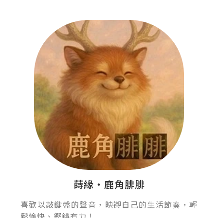
蒔緣‧鹿角腓腓
喜歡以敲鍵盤的聲音，映襯自己的生活節奏，輕
鬆愉快、鏗鏘有力！