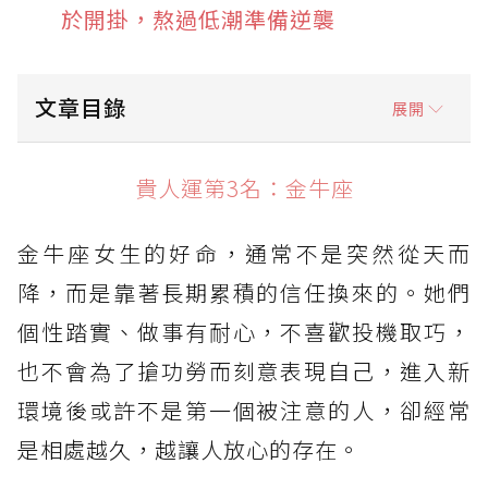
於開掛，熬過低潮準備逆襲
文章目錄
展開
貴人運第3名：金牛座
貴人運第3名：金牛座
貴人運第2名：獅子座
金牛座女生的好命，通常不是突然從天而
貴人運第1名：天秤座
降，而是靠著長期累積的信任換來的。她們
個性踏實、做事有耐心，不喜歡投機取巧，
也不會為了搶功勞而刻意表現自己，進入新
環境後或許不是第一個被注意的人，卻經常
是相處越久，越讓人放心的存在。