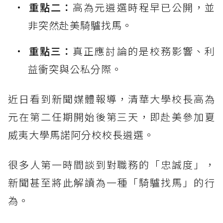
重點二：
高為元遴選時程早已公開，並
非突然赴美騎驢找馬。
重點三：
真正應討論的是校務影響、利
益衝突與公私分際。
近日看到新聞媒體報導，清華大學校長高為
元在第二任期開始後第三天，即赴美參加夏
威夷大學馬諾阿分校校長遴選。
很多人第一時間談到對職務的「忠誠度」，
新聞甚至將此解讀為一種「騎驢找馬」的行
為。