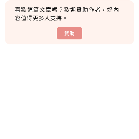
喜歡這篇文章嗎？歡迎贊助作者，好內
容值得更多人支持。
贊助
贊助說明
為了鼓勵作者持續創作更好的內容，會員可以
使用「贊助」功能實質回饋給喜愛的作者。可
將您認為適合的點數贈送給作者，一旦使用贊
助點數即不得撤銷，單筆贊助最低點數為30
點，最高點數沒有上限。
U 利點數 1 點 = NTD 1 元。