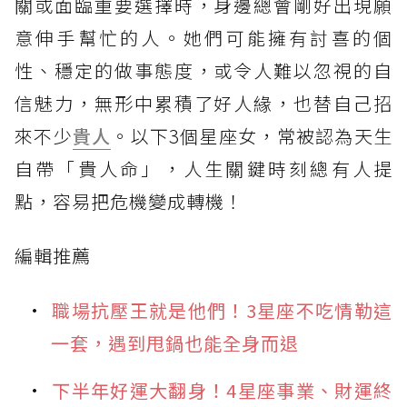
關或面臨重要選擇時，身邊總會剛好出現願
意伸手幫忙的人。她們可能擁有討喜的個
性、穩定的做事態度，或令人難以忽視的自
信魅力，無形中累積了好人緣，也替自己招
來不少
貴人
。以下3個星座女，常被認為天生
自帶「貴人命」，人生關鍵時刻總有人提
點，容易把危機變成轉機！
編輯推薦
職場抗壓王就是他們！3星座不吃情勒這
一套，遇到甩鍋也能全身而退
下半年好運大翻身！4星座事業、財運終