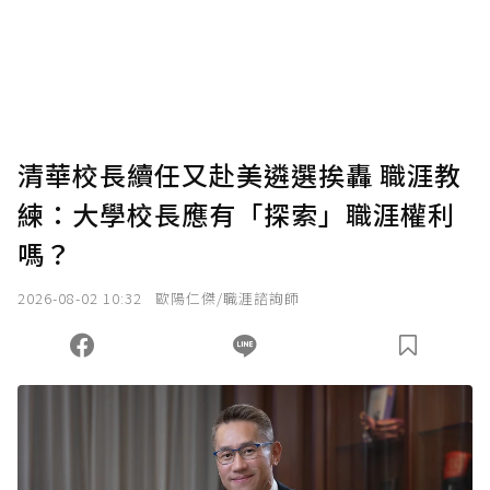
使用「贊助」功能實質回饋給喜愛的作者。可
將您認為適合的點數贈送給作者，一旦使用贊
助點數即不得撤銷，單筆贊助最低點數為30
點，最高點數沒有上限。
U 利點數 1 點 = NTD 1 元。
清華校長續任又赴美遴選挨轟 職涯教
練：大學校長應有「探索」職涯權利
確認送出
嗎？
我已詳閱贊助說明，且同意站方的使用條款。
2026-08-02 10:32
歐陽仁傑/職涯諮詢師
您當前剩餘 U 利點數：
0
點；前往
購買點數