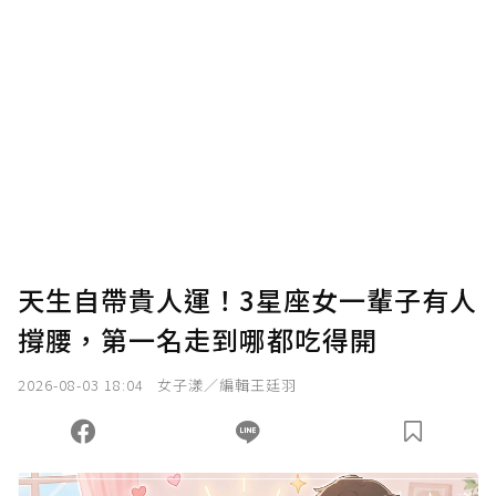
確認送出
我已詳閱贊助說明，且同意站方的使用條款。
您當前剩餘 U 利點數：
0
點；前往
購買點數
天生自帶貴人運！3星座女一輩子有人
撐腰，第一名走到哪都吃得開
2026-08-03 18:04
女子漾／編輯王廷羽