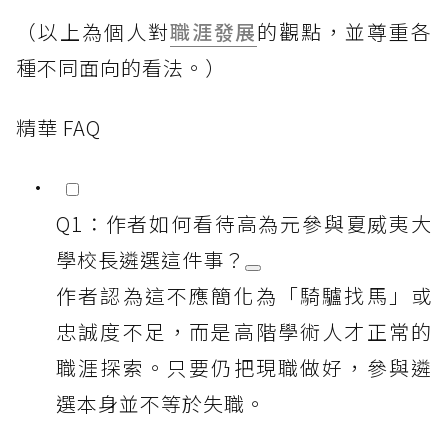
（以上為個人對
職涯發展
的觀點，並尊重各
種不同面向的看法。）
精華 FAQ
Q1：作者如何看待高為元參與夏威夷大
學校長遴選這件事？
作者認為這不應簡化為「騎驢找馬」或
忠誠度不足，而是高階學術人才正常的
職涯探索。只要仍把現職做好，參與遴
選本身並不等於失職。