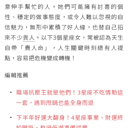
意伸手幫忙的人。她們可能擁有討喜的個
性、穩定的做事態度，或令人難以忽視的自
信魅力，無形中累積了好人緣，也替自己招
來不少
貴人
。以下3個星座女，常被認為天生
自帶「貴人命」，人生關鍵時刻總有人提
點，容易把危機變成轉機！
編輯推薦
職場抗壓王就是他們！3星座不吃情勒這
一套，遇到甩鍋也能全身而退
下半年好運大翻身！4星座事業、財運終
於開掛，熬過低潮準備逆襲