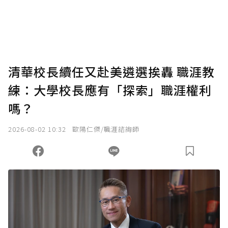
使用「贊助」功能實質回饋給喜愛的作者。可
將您認為適合的點數贈送給作者，一旦使用贊
助點數即不得撤銷，單筆贊助最低點數為30
點，最高點數沒有上限。
U 利點數 1 點 = NTD 1 元。
清華校長續任又赴美遴選挨轟 職涯教
練：大學校長應有「探索」職涯權利
確認送出
嗎？
我已詳閱贊助說明，且同意站方的使用條款。
2026-08-02 10:32
歐陽仁傑/職涯諮詢師
您當前剩餘 U 利點數：
0
點；前往
購買點數