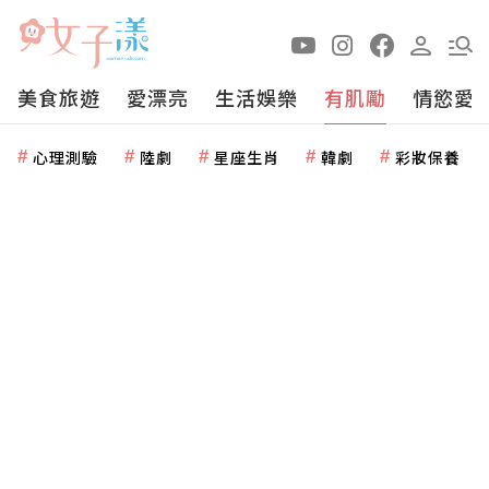
美食旅遊
愛漂亮
生活娛樂
有肌勵
情慾愛
心理測驗
陸劇
星座生肖
韓劇
彩妝保養