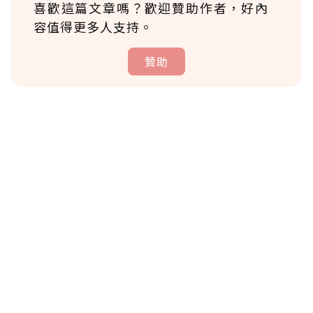
喜歡這篇文章嗎？歡迎贊助作者，好內
容值得更多人支持。
贊助
贊助說明
為了鼓勵作者持續創作更好的內容，會員可以
使用「贊助」功能實質回饋給喜愛的作者。可
將您認為適合的點數贈送給作者，一旦使用贊
助點數即不得撤銷，單筆贊助最低點數為30
點，最高點數沒有上限。
U 利點數 1 點 = NTD 1 元。