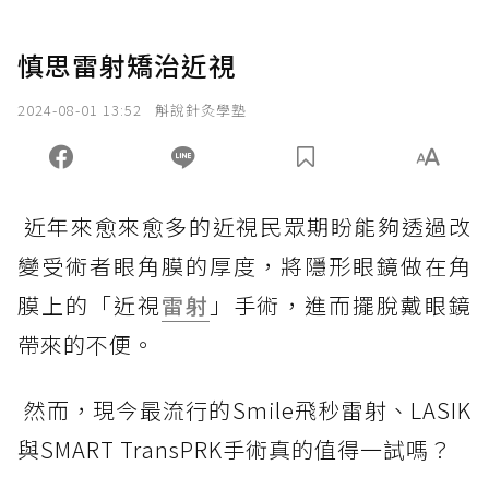
慎思雷射矯治近視
2024-08-01 13:52
斛說針灸學塾
近年來愈來愈多的近視民眾期盼能夠透過改
變受術者眼角膜的厚度，將隱形眼鏡做在角
膜上的「近視
雷射
」手術，進而擺脫戴眼鏡
帶來的不便。
然而，現今最流行的Smile飛秒雷射、LASIK
與SMART TransPRK手術真的值得一試嗎？