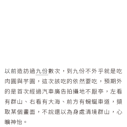
以前
造訪過
九份
數次，到九份不外乎就是吃
肉圓與芋圓，這次該吃的依然要吃，預期外
的是首次經過汽車廣告拍攝地不厭亭，左看
有群山、右看有大海、前方有蜿蜒車道，擷
取某個畫面，不說還以為身處清境群山，心
曠神怡。