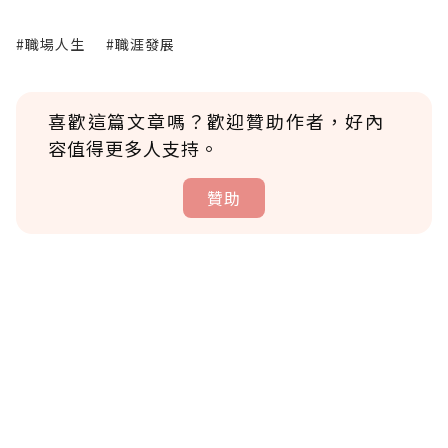
#職場人生
#職涯發展
喜歡這篇文章嗎？歡迎贊助作者，好內
容值得更多人支持。
贊助
贊助說明
為了鼓勵作者持續創作更好的內容，會員可以
使用「贊助」功能實質回饋給喜愛的作者。可
將您認為適合的點數贈送給作者，一旦使用贊
助點數即不得撤銷，單筆贊助最低點數為30