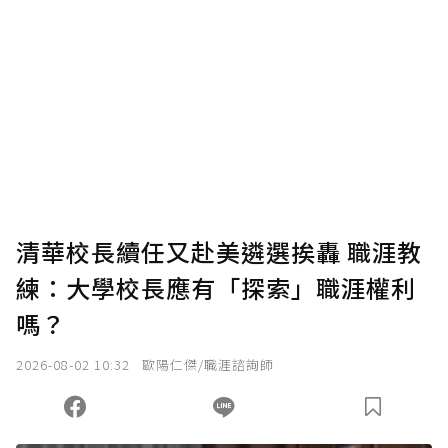
贊助說明
為了鼓勵作者持續創作更好的內容，會員可以
使用「贊助」功能實質回饋給喜愛的作者。可
將您認為適合的點數贈送給作者，一旦使用贊
助點數即不得撤銷，單筆贊助最低點數為30
點，最高點數沒有上限。
U 利點數 1 點 = NTD 1 元。
清華校長續任又赴美遴選挨轟 職涯教
練：大學校長應有「探索」職涯權利
確認送出
嗎？
我已詳閱贊助說明，且同意站方的使用條款。
2026-08-02 10:32
歐陽仁傑/職涯諮詢師
您當前剩餘 U 利點數：
0
點；前往
購買點數