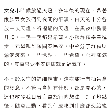
女兒小
時候放過天燈，多年後的現在，帶著
家族眾女孩們到夜間的
平溪
、白天的十分各
放一次天燈。祈福過的天燈，在黑夜中裊裊
升起，一盞一盞都是希望。小孩許願學業進
步，老母親許願國泰民安，中堅分子許願財
源滾滾來，一些念想、一些希望，心裡滿滿
的，其實只要平安健康就是福氣了。
不同於以
往的詳細規畫，這次旅行有抽盲盒
的概念，不管盲盒裡有什麼，都是開心的，
這也啟發我日後盲盒旅行的想法。到了地點
後，隨意走動，看到什麼吃到什麼都交給緣