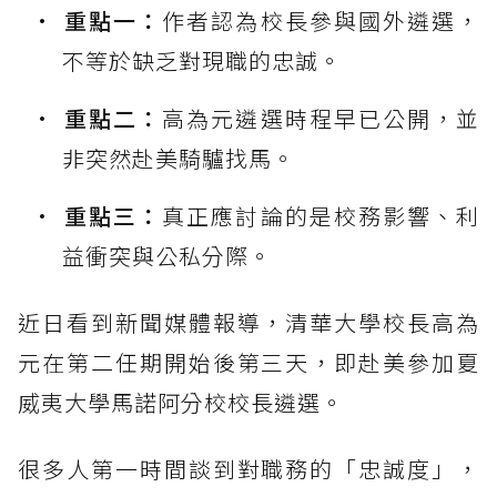
重點一：
作者認為校長參與國外遴選，
不等於缺乏對現職的忠誠。
重點二：
高為元遴選時程早已公開，並
非突然赴美騎驢找馬。
重點三：
真正應討論的是校務影響、利
益衝突與公私分際。
近日看到新聞媒體報導，清華大學校長高為
元在第二任期開始後第三天，即赴美參加夏
威夷大學馬諾阿分校校長遴選。
很多人第一時間談到對職務的「忠誠度」，