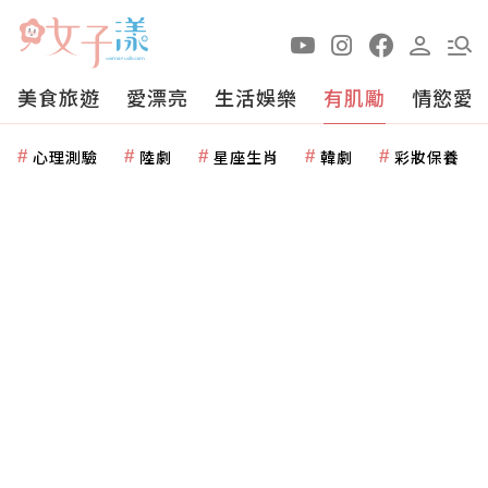
美食旅遊
愛漂亮
生活娛樂
有肌勵
情慾愛
心理測驗
陸劇
星座生肖
韓劇
彩妝保養