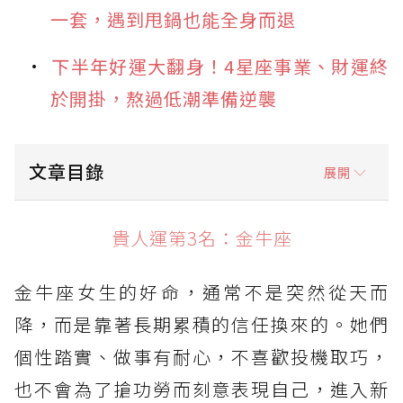
一套，遇到甩鍋也能全身而退
下半年好運大翻身！4星座事業、財運終
於開掛，熬過低潮準備逆襲
文章目錄
展開
貴人運第3名：金牛座
貴人運第3名：金牛座
貴人運第2名：獅子座
金牛座女生的好命，通常不是突然從天而
貴人運第1名：天秤座
降，而是靠著長期累積的信任換來的。她們
個性踏實、做事有耐心，不喜歡投機取巧，
也不會為了搶功勞而刻意表現自己，進入新