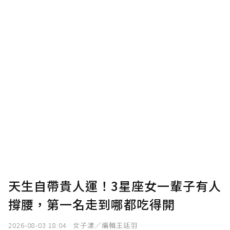
點，最高點數沒有上限。
U 利點數 1 點 = NTD 1 元。
確認送出
我已詳閱贊助說明，且同意站方的使用條款。
您當前剩餘 U 利點數：
0
點；前往
購買點數
天生自帶貴人運！3星座女一輩子有人
撐腰，第一名走到哪都吃得開
2026-08-03 18:04
女子漾／編輯王廷羽