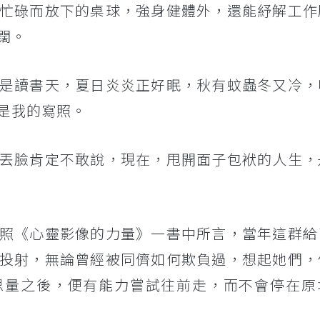
忙碌而放下的桌球，強身健體外，還能紓解工作
闊。
是讀書天，夏日炎炎正好眠，秋有蚊蟲冬又冷，
是我的寫照。
丟臉肯定不敢說，現在，甩開面子包袱的人生，
照《心靈影像的力量》一書中所言，當年這群給
投射，無論曾經被同儕如何欺負過，想起她們，
思量之後，便有能力嘗試往前走，而不會停在原