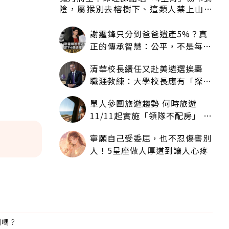
陰，屬猴別去榕樹下、這類人禁上山下
海
謝霆鋒只分到爸爸遺產5%？真
正的傳承智慧：公平，不是每個
人拿一樣多
清華校長續任又赴美遴選挨轟
職涯教練：大學校長應有「探
索」職涯權利嗎？
單人參團旅遊趨勢 何時旅遊
11/11起實施「領隊不配房」 落
單更免收單房差
寧願自己受委屈，也不忍傷害別
人！5星座做人厚道到讓人心疼
利嗎？