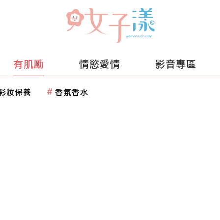
有肌勵
情慾愛情
影音專區
彩妝保養
香氛香水