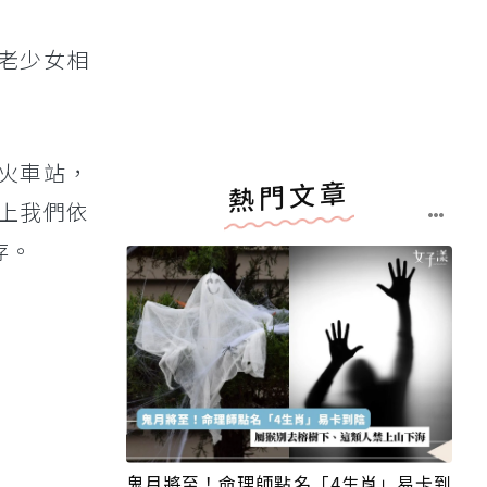
老少女相
火車站，
熱門文章
上我們依
存。
鬼月將至！命理師點名「4生肖」易卡到