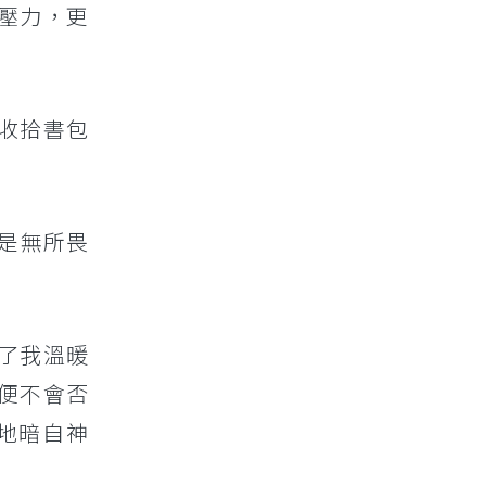
壓力，更
收拾書包
是無所畏
了我溫暖
便不會否
地暗自神