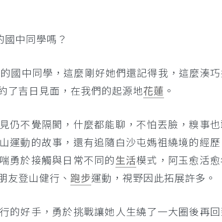
的國中同學嗎？
半的國中同學，這麼剛好她們還記得我，這麼湊巧
約了吉日見面，在我們的起源地
花蓮
。
見仍不覺隔閡，什麼都能聊，不怕丟臉，糗事也
山運動的故事，還有追隨白沙屯媽祖繞境的經歷
喘勇於接觸與日常不同的
生活
模式，阿玉愈活愈
朋友登山健行、
跑步
運動，視野因此拓展許多。
行的好手，勇於挑戰讓她人生繞了一大圈後再回