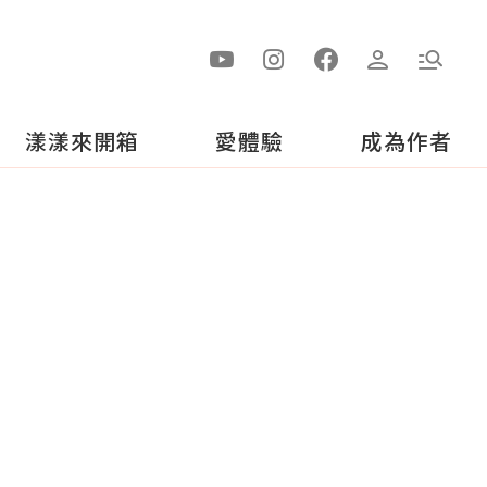
漾漾來開箱
愛體驗
成為作者