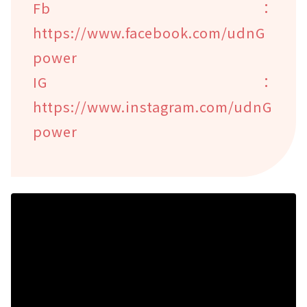
Fb：
https://www.facebook.com/udnG
power
IG：
https://www.instagram.com/udnG
power