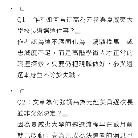
Q1：作者如何看待高為元參與夏威夷大
學校長遴選這件事？
作者認為這不應簡化為「騎驢找馬」或
忠誠度不足，而是高階學術人才正常的
職涯探索。只要仍把現職做好，參與遴
選本身並不等於失職。
Q2：文章為何強調高為元赴美角逐校長
並非突然決定？
因為夏威夷大學的遴選流程早在數月前
就已啟動，高為元成為決選者的消息也