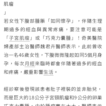
肌瘤
」
若女性下腹部腫脹「如同懷孕」，伴隨生理
期過多的經血與異常疼痛，要注意可能是
「
子宮肌瘤
」或「巧克力囊腫」！奇美醫院
婦產部主治醫師魏君卉醫師表示，此前曾收
治一名46歲女性，下腹微微隆起如同5個月身
孕，每次
月經
來臨時都會伴隨著過多的經血
和疼痛，嚴重影響
生活
。
經診察後發現該患者肚子裡裝的並非胎兒，
而是巨大的18公分子宮頸肌瘤和9公分的卵巢
巧克力囊腫。由於腫瘤實在太大，醫師表示