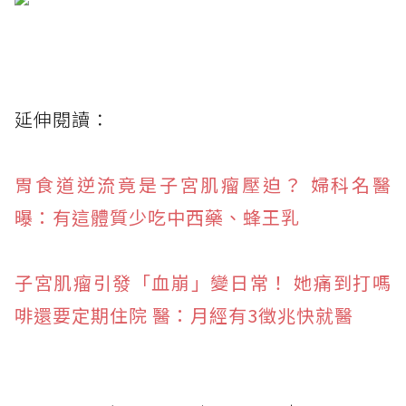
延伸閱讀：
胃食道逆流竟是子宮肌瘤壓迫？ 婦科名醫
曝：有這體質少吃中西藥、蜂王乳
子宮肌瘤引發「血崩」變日常！ 她痛到打嗎
啡還要定期住院 醫：月經有3徵兆快就醫