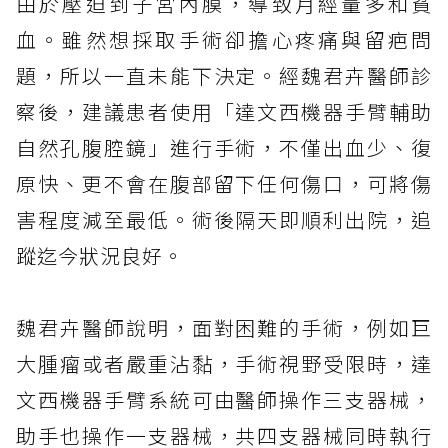
由於壓迫到子宮內膜，導致月經量多和貧
血。雖然想採取手術卻擔心疼痛與留疤問
題，所以一直未能下決定。經魏君卉醫師診
察後，建議患者使用「達文西機器手臂輔助
自然孔腹腔鏡」進行手術，不僅出血少、復
原快、更不會在腹部留下任何傷口，可將傷
害程度減至最低。術後隔天即順利出院，追
蹤迄今狀況良好。
魏君卉醫師說明，面對困難的手術，例如巨
大腫瘤或者嚴重沾黏，手術視野受限時，達
文西機器手臂系統可由醫師操作三支器械，
助手也操作一支器械，共四支器械同時執行