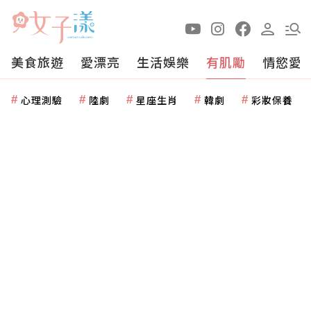
美食旅遊
愛漂亮
生活娛樂
有肌勵
情慾愛
心理測驗
陸劇
星座生肖
韓劇
彩妝保養